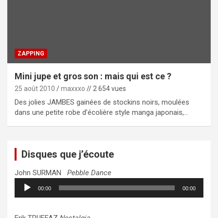
ZAPPING
Mini jupe et gros son : mais qui est ce ?
25 août 2010
maxxxo
// 2 654 vues
Des jolies JAMBES gainées de stockins noirs, moulées
dans une petite robe d’écolière style manga japonais,…
Disques que j’écoute
John SURMAN
Pebble Dance
Lecteur
00:00
00:00
audio
Erik TRUFFAZ
Nostalgia