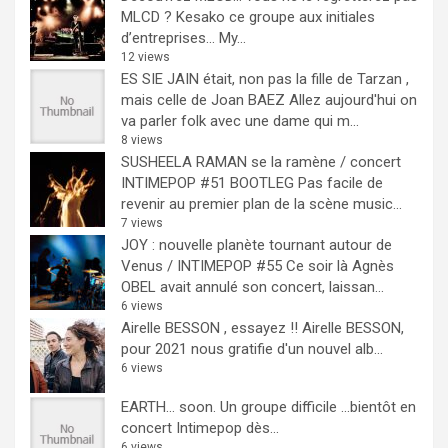
MLCD ? Kesako ce groupe aux initiales
d’entreprises… My...
12 views
ES SIE JAIN était, non pas la fille de Tarzan ,
mais celle de Joan BAEZ
Allez aujourd'hui on
va parler folk avec une dame qui m...
8 views
SUSHEELA RAMAN se la ramène / concert
INTIMEPOP #51 BOOTLEG
Pas facile de
revenir au premier plan de la scène music...
7 views
JOY : nouvelle planète tournant autour de
Venus / INTIMEPOP #55
Ce soir là Agnès
OBEL avait annulé son concert, laissan...
6 views
Airelle BESSON , essayez !!
Airelle BESSON,
pour 2021 nous gratifie d'un nouvel alb...
6 views
EARTH… soon.
Un groupe difficile ...bientôt en
concert Intimepop dès...
6 views