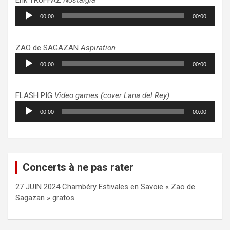
Lecteur
00:00
00:00
audio
ZAO de SAGAZAN
Aspiration
Lecteur
00:00
00:00
audio
FLASH PIG
Video games (cover Lana del Rey)
Lecteur
00:00
00:00
audio
Concerts à ne pas rater
27 JUIN 2024 Chambéry Estivales en Savoie « Zao de
Sagazan » gratos