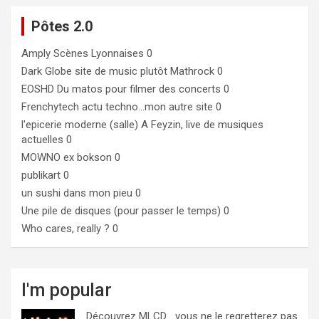
Pôtes 2.0
Amply
Scènes Lyonnaises 0
Dark Globe
site de music plutôt Mathrock 0
EOSHD
Du matos pour filmer des concerts 0
Frenchytech
actu techno…mon autre site 0
l'epicerie moderne (salle)
A Feyzin, live de musiques
actuelles 0
MOWNO ex bokson
0
publikart
0
un sushi dans mon pieu
0
Une pile de disques (pour passer le temps)
0
Who cares, really ?
0
I'm popular
Découvrez MLCD… vous ne le regretterez pas