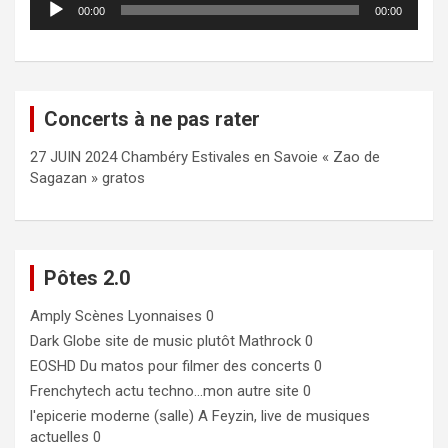
00:00
00:00
audio
Concerts à ne pas rater
27 JUIN 2024 Chambéry Estivales en Savoie « Zao de
Sagazan » gratos
Pôtes 2.0
Amply
Scènes Lyonnaises 0
Dark Globe
site de music plutôt Mathrock 0
EOSHD
Du matos pour filmer des concerts 0
Frenchytech
actu techno…mon autre site 0
l'epicerie moderne (salle)
A Feyzin, live de musiques
actuelles 0