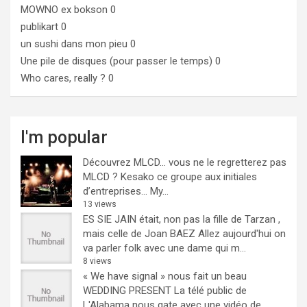
MOWNO ex bokson
0
publikart
0
un sushi dans mon pieu
0
Une pile de disques (pour passer le temps)
0
Who cares, really ?
0
I'm popular
Découvrez MLCD… vous ne le regretterez pas
MLCD ? Kesako ce groupe aux initiales
d’entreprises… My...
13 views
ES SIE JAIN était, non pas la fille de Tarzan ,
mais celle de Joan BAEZ
Allez aujourd'hui on
va parler folk avec une dame qui m...
8 views
« We have signal » nous fait un beau
WEDDING PRESENT
La télé public de
L'Alabama nous gate avec une vidéo de...