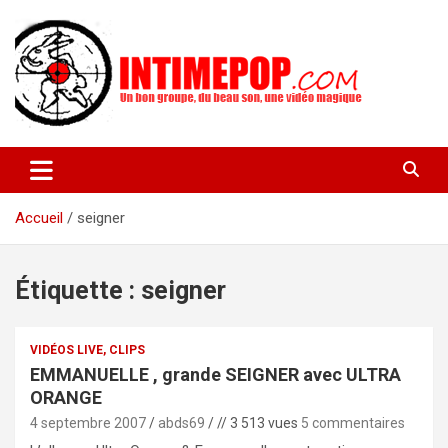
Aller
au
contenu
Un blog avec des sessions live filmées de concerts de musiques
intimepop.com
actuelles pop rock, post-rock, indé sur Lyon. rock pop concert
lyon
Accueil
seigner
Étiquette :
seigner
VIDÉOS LIVE, CLIPS
EMMANUELLE , grande SEIGNER avec ULTRA
ORANGE
4 septembre 2007
abds69
// 3 513 vues
5 commentaires