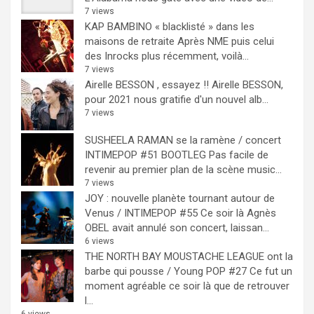
7 views
KAP BAMBINO « blacklisté » dans les
maisons de retraite
Après NME puis celui
des Inrocks plus récemment, voilà...
7 views
Airelle BESSON , essayez !!
Airelle BESSON,
pour 2021 nous gratifie d'un nouvel alb...
7 views
SUSHEELA RAMAN se la ramène / concert
INTIMEPOP #51 BOOTLEG
Pas facile de
revenir au premier plan de la scène music...
7 views
JOY : nouvelle planète tournant autour de
Venus / INTIMEPOP #55
Ce soir là Agnès
OBEL avait annulé son concert, laissan...
6 views
THE NORTH BAY MOUSTACHE LEAGUE ont la
barbe qui pousse / Young POP #27
Ce fut un
moment agréable ce soir là que de retrouver
l...