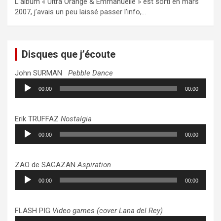
L’album « Ultra Orange & Emmanuelle » est sorti en mars
2007, j’avais un peu laissé passer l’info,…
Disques que j’écoute
John SURMAN
Pebble Dance
Lecteur
00:00
00:00
audio
Erik TRUFFAZ
Nostalgia
Lecteur
00:00
00:00
audio
ZAO de SAGAZAN
Aspiration
Lecteur
00:00
00:00
audio
FLASH PIG
Video games (cover Lana del Rey)
Lecteur