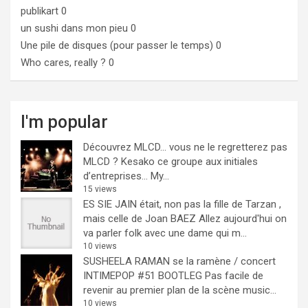
publikart
0
un sushi dans mon pieu
0
Une pile de disques (pour passer le temps)
0
Who cares, really ?
0
I'm popular
Découvrez MLCD… vous ne le regretterez pas
MLCD ? Kesako ce groupe aux initiales
d’entreprises… My...
15 views
ES SIE JAIN était, non pas la fille de Tarzan ,
mais celle de Joan BAEZ
Allez aujourd'hui on
va parler folk avec une dame qui m...
10 views
SUSHEELA RAMAN se la ramène / concert
INTIMEPOP #51 BOOTLEG
Pas facile de
revenir au premier plan de la scène music...
10 views