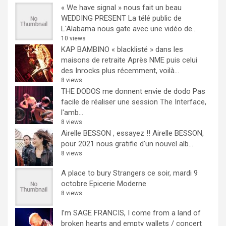
« We have signal » nous fait un beau
WEDDING PRESENT
La télé public de
L'Alabama nous gate avec une vidéo de...
10 views
KAP BAMBINO « blacklisté » dans les
maisons de retraite
Après NME puis celui
des Inrocks plus récemment, voilà...
8 views
THE DODOS me donnent envie de dodo
Pas
facile de réaliser une session The Interface,
l'amb...
8 views
Airelle BESSON , essayez !!
Airelle BESSON,
pour 2021 nous gratifie d'un nouvel alb...
8 views
A place to bury Strangers ce soir, mardi 9
octobre Epicerie Moderne
8 views
I’m SAGE FRANCIS, I come from a land of
broken hearts and empty wallets / concert