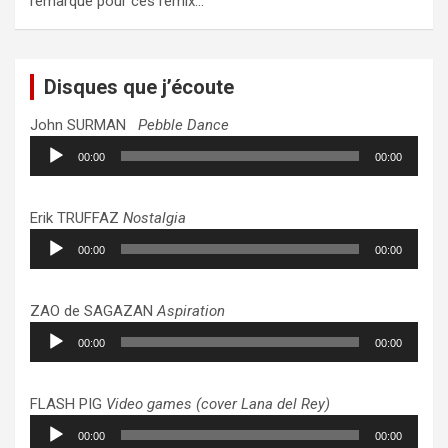
remarqué pour ces remix…
Disques que j’écoute
John SURMAN
Pebble Dance
Lecteur
00:00
00:00
audio
Erik TRUFFAZ
Nostalgia
Lecteur
00:00
00:00
audio
ZAO de SAGAZAN
Aspiration
Lecteur
00:00
00:00
audio
FLASH PIG
Video games (cover Lana del Rey)
Lecteur
00:00
00:00
audio