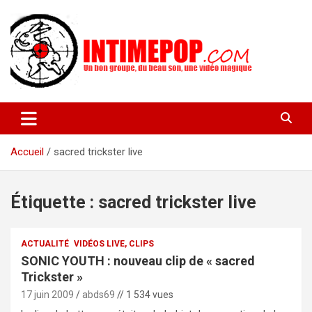
Aller
au
contenu
Un blog avec des sessions live filmées de concerts de musiques
intimepop.com
actuelles pop rock, post-rock, indé sur Lyon. rock pop concert
lyon
Accueil
sacred trickster live
Étiquette :
sacred trickster live
ACTUALITÉ
VIDÉOS LIVE, CLIPS
SONIC YOUTH : nouveau clip de « sacred
Trickster »
17 juin 2009
abds69
// 1 534 vues