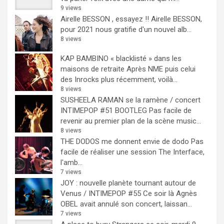
9 views
Airelle BESSON , essayez !!
Airelle BESSON,
pour 2021 nous gratifie d'un nouvel alb...
8 views
KAP BAMBINO « blacklisté » dans les
maisons de retraite
Après NME puis celui
des Inrocks plus récemment, voilà...
8 views
SUSHEELA RAMAN se la ramène / concert
INTIMEPOP #51 BOOTLEG
Pas facile de
revenir au premier plan de la scène music...
8 views
THE DODOS me donnent envie de dodo
Pas
facile de réaliser une session The Interface,
l'amb...
7 views
JOY : nouvelle planète tournant autour de
Venus / INTIMEPOP #55
Ce soir là Agnès
OBEL avait annulé son concert, laissan...
7 views