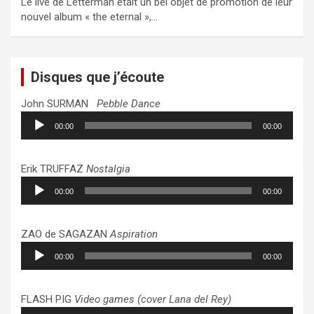
Le live de Letterman était un bel objet de promotion de leur
nouvel album « the eternal »,…
Disques que j’écoute
John SURMAN
Pebble Dance
Lecteur
00:00
00:00
audio
Erik TRUFFAZ
Nostalgia
Lecteur
00:00
00:00
audio
ZAO de SAGAZAN
Aspiration
Lecteur
00:00
00:00
audio
FLASH PIG
Video games (cover Lana del Rey)
Lecteur