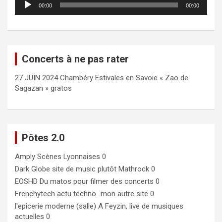
00:00
00:00
audio
Concerts à ne pas rater
27 JUIN 2024 Chambéry Estivales en Savoie « Zao de
Sagazan » gratos
Pôtes 2.0
Amply
Scènes Lyonnaises 0
Dark Globe
site de music plutôt Mathrock 0
EOSHD
Du matos pour filmer des concerts 0
Frenchytech
actu techno…mon autre site 0
l'epicerie moderne (salle)
A Feyzin, live de musiques
actuelles 0