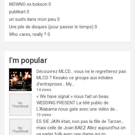
MOWNO ex bokson
0
publikart
0
un sushi dans mon pieu
0
Une pile de disques (pour passer le temps)
0
Who cares, really ?
0
I'm popular
Découvrez MLCD… vous ne le regretterez pas
MLCD ? Kesako ce groupe aux initiales
d’entreprises… My...
14 views
« We have signal » nous fait un beau
WEDDING PRESENT
La télé public de
L'Alabama nous gate avec une vidéo de...
10 views
ES SIE JAIN était, non pas la fille de Tarzan ,
mais celle de Joan BAEZ
Allez aujourd'hui on
va parler folk avec une dame qui m...