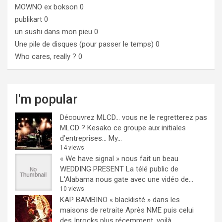
MOWNO ex bokson
0
publikart
0
un sushi dans mon pieu
0
Une pile de disques (pour passer le temps)
0
Who cares, really ?
0
I'm popular
Découvrez MLCD… vous ne le regretterez pas
MLCD ? Kesako ce groupe aux initiales
d’entreprises… My...
14 views
« We have signal » nous fait un beau
WEDDING PRESENT
La télé public de
L'Alabama nous gate avec une vidéo de...
10 views
KAP BAMBINO « blacklisté » dans les
maisons de retraite
Après NME puis celui
des Inrocks plus récemment, voilà...