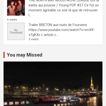
THE NORTH BAY MOUSTACHE LEAGUE ont la
barbe qui pousse / Young POP #27
Ce fut un
moment agréable ce soir là que de retrouver
l...
6 views
Trailer BRETON aux nuits de Fourviere
https://www.youtube.com/watch?v=vmX9-
sTgKXc L'article c...
5 views
You may Missed