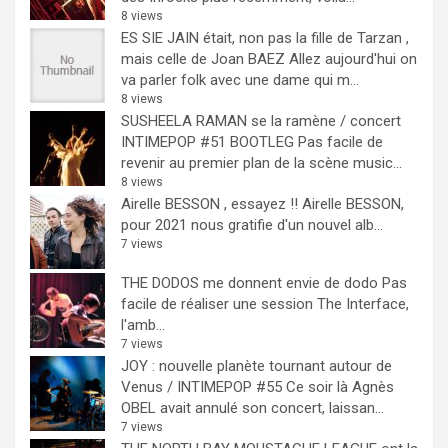
8 views
ES SIE JAIN était, non pas la fille de Tarzan ,
mais celle de Joan BAEZ
Allez aujourd'hui on
va parler folk avec une dame qui m...
8 views
SUSHEELA RAMAN se la ramène / concert
INTIMEPOP #51 BOOTLEG
Pas facile de
revenir au premier plan de la scène music...
8 views
Airelle BESSON , essayez !!
Airelle BESSON,
pour 2021 nous gratifie d'un nouvel alb...
7 views
THE DODOS me donnent envie de dodo
Pas
facile de réaliser une session The Interface,
l'amb...
7 views
JOY : nouvelle planète tournant autour de
Venus / INTIMEPOP #55
Ce soir là Agnès
OBEL avait annulé son concert, laissan...
7 views