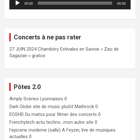
00:00
00:00
audio
Concerts à ne pas rater
27 JUIN 2024 Chambéry Estivales en Savoie « Zao de
Sagazan » gratos
Pôtes 2.0
Amply
Scènes Lyonnaises 0
Dark Globe
site de music plutôt Mathrock 0
EOSHD
Du matos pour filmer des concerts 0
Frenchytech
actu techno…mon autre site 0
l'epicerie moderne (salle)
A Feyzin, live de musiques
actuelles 0