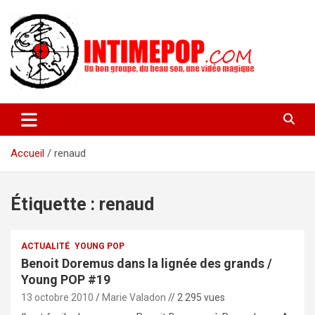
Aller
au
contenu
Un blog avec des sessions live filmées de concerts de musiques
intimepop.com
actuelles pop rock, post-rock, indé sur Lyon. rock pop concert
lyon
Accueil
renaud
Étiquette :
renaud
ACTUALITÉ
YOUNG POP
Benoit Doremus dans la lignée des grands /
Young POP #19
13 octobre 2010
Marie Valadon
// 2 295 vues