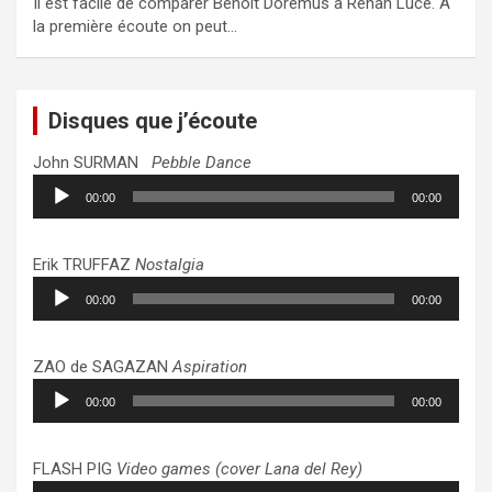
Il est facile de comparer Benoit Doremus à Renan Luce. A
la première écoute on peut…
Disques que j’écoute
John SURMAN
Pebble Dance
Lecteur
00:00
00:00
audio
Erik TRUFFAZ
Nostalgia
Lecteur
00:00
00:00
audio
ZAO de SAGAZAN
Aspiration
Lecteur
00:00
00:00
audio
FLASH PIG
Video games (cover Lana del Rey)
Lecteur