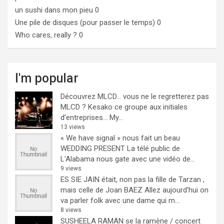
un sushi dans mon pieu
0
Une pile de disques (pour passer le temps)
0
Who cares, really ?
0
I'm popular
Découvrez MLCD… vous ne le regretterez pas
MLCD ? Kesako ce groupe aux initiales
d’entreprises… My...
13 views
« We have signal » nous fait un beau
WEDDING PRESENT
La télé public de
L'Alabama nous gate avec une vidéo de...
9 views
ES SIE JAIN était, non pas la fille de Tarzan ,
mais celle de Joan BAEZ
Allez aujourd'hui on
va parler folk avec une dame qui m...
8 views
SUSHEELA RAMAN se la ramène / concert