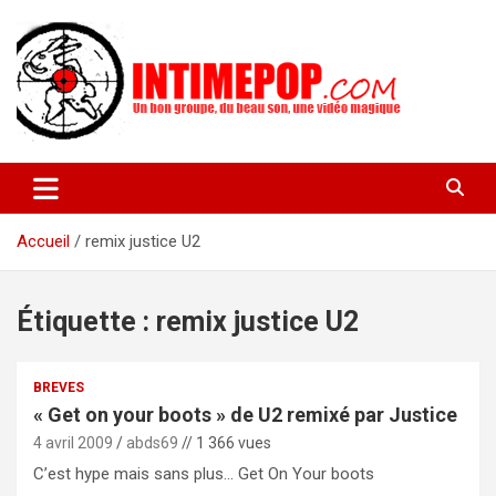
Aller
au
contenu
Un blog avec des sessions live filmées de concerts de musiques
intimepop.com
actuelles pop rock, post-rock, indé sur Lyon. rock pop concert
lyon
Accueil
remix justice U2
Étiquette :
remix justice U2
BREVES
« Get on your boots » de U2 remixé par Justice
4 avril 2009
abds69
// 1 366 vues
C’est hype mais sans plus… Get On Your boots