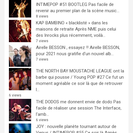
INTIMEPOP #51 BOOTLEG
Pas facile de
revenir au premier plan de la scène music...
8 views
KAP BAMBINO « blacklisté » dans les
maisons de retraite
Après NME puis celui
des Inrocks plus récemment, voilà...
7 views
Airelle BESSON , essayez !!
Airelle BESSON,
pour 2021 nous gratifie d'un nouvel alb...
7 views
THE NORTH BAY MOUSTACHE LEAGUE ont la
barbe qui pousse / Young POP #27
Ce fut un
moment agréable ce soir là que de retrouver
l...
6 views
THE DODOS me donnent envie de dodo
Pas
facile de réaliser une session The Interface,
l'amb...
6 views
JOY : nouvelle planète tournant autour de
Venus / INTIMEPOP #55
Ce soir là Agnès