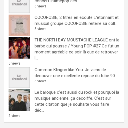
concert Intimepop dès...
6 views
COCOROSIE, 2 titres en écoute
L'étonnant et
musical groupe COCOROSIE réiteire sa coll...
5 views
THE NORTH BAY MOUSTACHE LEAGUE ont la
barbe qui pousse / Young POP #27
Ce fut un
moment agréable ce soir là que de retrouver
l...
5 views
Common Klingon like You.
Je viens de
découvrir une excellente reprise du tube 90...
5 views
Le baroque c’est aussi du rock et pourquoi la
musique ancienne, ça décoiffe.
C'est sur
cette citation que je souhaite vous faire
déc...
5 views