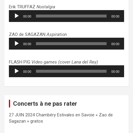
Erik TRUFFAZ
Nostalgia
Lecteur
00:00
00:00
audio
ZAO de SAGAZAN
Aspiration
Lecteur
00:00
00:00
audio
FLASH PIG
Video games (cover Lana del Rey)
Lecteur
00:00
00:00
audio
Concerts à ne pas rater
27 JUIN 2024 Chambéry Estivales en Savoie « Zao de
Sagazan » gratos