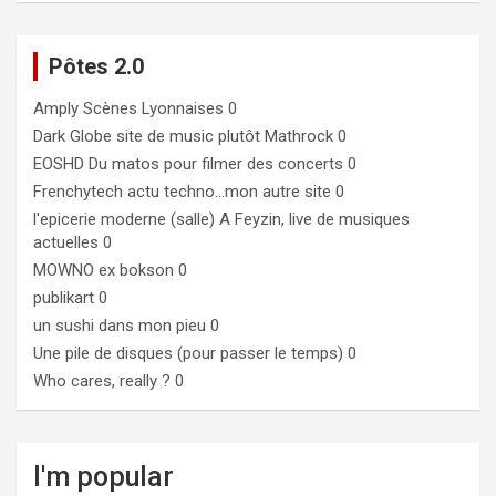
Pôtes 2.0
Amply
Scènes Lyonnaises 0
Dark Globe
site de music plutôt Mathrock 0
EOSHD
Du matos pour filmer des concerts 0
Frenchytech
actu techno…mon autre site 0
l'epicerie moderne (salle)
A Feyzin, live de musiques
actuelles 0
MOWNO ex bokson
0
publikart
0
un sushi dans mon pieu
0
Une pile de disques (pour passer le temps)
0
Who cares, really ?
0
I'm popular