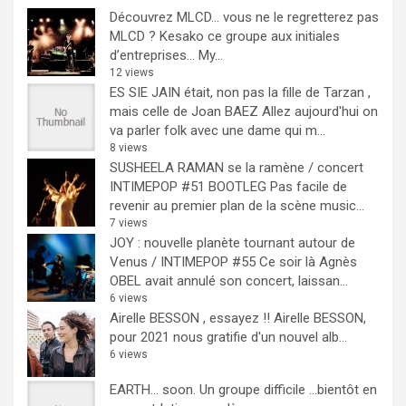
Découvrez MLCD… vous ne le regretterez pas
MLCD ? Kesako ce groupe aux initiales
d’entreprises… My...
12 views
ES SIE JAIN était, non pas la fille de Tarzan ,
mais celle de Joan BAEZ
Allez aujourd'hui on
va parler folk avec une dame qui m...
8 views
SUSHEELA RAMAN se la ramène / concert
INTIMEPOP #51 BOOTLEG
Pas facile de
revenir au premier plan de la scène music...
7 views
JOY : nouvelle planète tournant autour de
Venus / INTIMEPOP #55
Ce soir là Agnès
OBEL avait annulé son concert, laissan...
6 views
Airelle BESSON , essayez !!
Airelle BESSON,
pour 2021 nous gratifie d'un nouvel alb...
6 views
EARTH… soon.
Un groupe difficile ...bientôt en