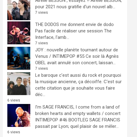
Airelle BESSON , essayez !!
Airelle BESSON,
pour 2021 nous gratifie d'un nouvel alb...
7 views
THE DODOS me donnent envie de dodo
Pas facile de réaliser une session The
Interface, l'amb...
7 views
JOY : nouvelle planète tournant autour de
Venus / INTIMEPOP #55
Ce soir là Agnès
OBEL avait annulé son concert, laissan...
7 views
Le baroque c’est aussi du rock et pourquoi
la musique ancienne, ça décoiffe.
C'est sur
cette citation que je souhaite vous faire
déc...
6 views
I’m SAGE FRANCIS, I come from a land of
broken hearts and empty wallets / concert
INTIMEPOP #46 BOOTLEG
SAGE FRANCIS
passait par Lyon; quel plaisir de se mêler...
6 views