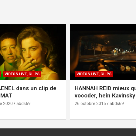
VIDÉOS LIVE, CLIPS
VIDÉOS LIVE, CLIPS
ENEL dans un clip de
HANNAH REID mieux q
OMAT
vocoder, hein Kavinsky 
e 2020
abds69
26 octobre 2015
abds69