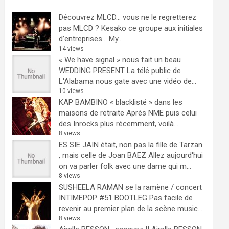
Découvrez MLCD… vous ne le regretterez
pas
MLCD ? Kesako ce groupe aux initiales
d’entreprises… My...
14 views
« We have signal » nous fait un beau
WEDDING PRESENT
La télé public de
L'Alabama nous gate avec une vidéo de...
10 views
KAP BAMBINO « blacklisté » dans les
maisons de retraite
Après NME puis celui
des Inrocks plus récemment, voilà...
8 views
ES SIE JAIN était, non pas la fille de Tarzan
, mais celle de Joan BAEZ
Allez aujourd'hui
on va parler folk avec une dame qui m...
8 views
SUSHEELA RAMAN se la ramène / concert
INTIMEPOP #51 BOOTLEG
Pas facile de
revenir au premier plan de la scène music...
8 views