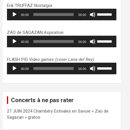
haut/bas
Erik TRUFFAZ
Nostalgia
pour
Lecteur
Utilisez
augmenter
00:00
00:00
audio
les
ou
flèches
diminuer
haut/bas
ZAO de SAGAZAN
Aspiration
le
pour
Lecteur
Utilisez
volume.
augmenter
00:00
00:00
audio
les
ou
flèches
diminuer
haut/bas
FLASH PIG
Video games (cover Lana del Rey)
le
pour
Lecteur
Utilisez
volume.
augmenter
00:00
00:00
audio
les
ou
flèches
diminuer
haut/bas
le
pour
volume.
augmenter
Concerts à ne pas rater
ou
diminuer
27 JUIN 2024 Chambéry Estivales en Savoie « Zao de
le
Sagazan » gratos
volume.