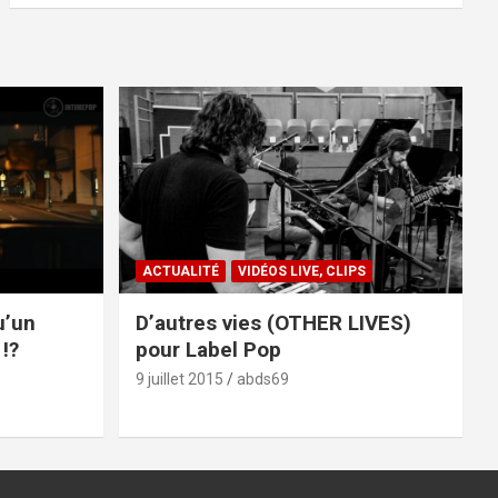
ACTUALITÉ
VIDÉOS LIVE, CLIPS
u’un
D’autres vies (OTHER LIVES)
!?
pour Label Pop
9 juillet 2015
abds69