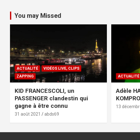
You may Missed
ACTUALITÉ
VIDÉOS LIVE, CLIPS
ZAPPING
ACTUALITÉ
KID FRANCESCOLI, un
Adèle HA
PASSENGER clandestin qui
KOMPR
gagne à être connu
13 décembr
31 août 2021
abds69