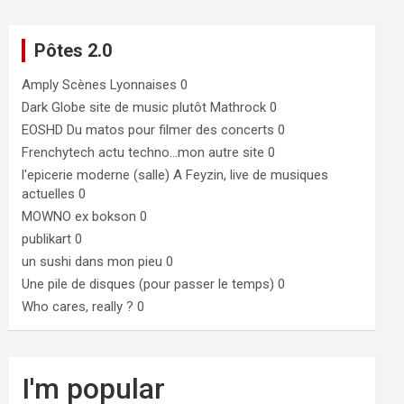
Pôtes 2.0
Amply
Scènes Lyonnaises 0
Dark Globe
site de music plutôt Mathrock 0
EOSHD
Du matos pour filmer des concerts 0
Frenchytech
actu techno…mon autre site 0
l'epicerie moderne (salle)
A Feyzin, live de musiques
actuelles 0
MOWNO ex bokson
0
publikart
0
un sushi dans mon pieu
0
Une pile de disques (pour passer le temps)
0
Who cares, really ?
0
I'm popular