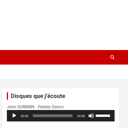
Disques que j’écoute
John SURMAN
Pebble Dance
Lecteur
Utilisez
00:00
00:00
audio
les
flèches