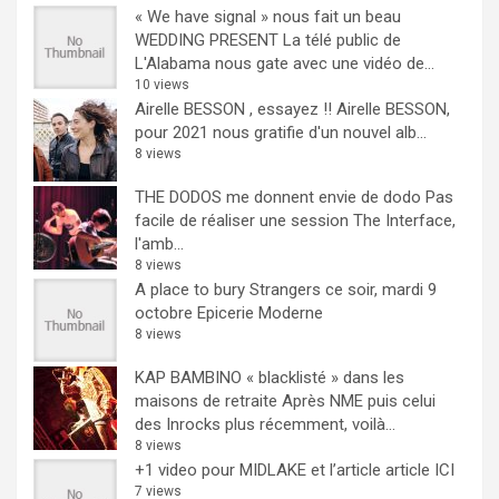
« We have signal » nous fait un beau
WEDDING PRESENT
La télé public de
L'Alabama nous gate avec une vidéo de...
10 views
Airelle BESSON , essayez !!
Airelle BESSON,
pour 2021 nous gratifie d'un nouvel alb...
8 views
THE DODOS me donnent envie de dodo
Pas
facile de réaliser une session The Interface,
l'amb...
8 views
A place to bury Strangers ce soir, mardi 9
octobre Epicerie Moderne
8 views
KAP BAMBINO « blacklisté » dans les
maisons de retraite
Après NME puis celui
des Inrocks plus récemment, voilà...
8 views
+1 video pour MIDLAKE et l’article
article ICI
7 views