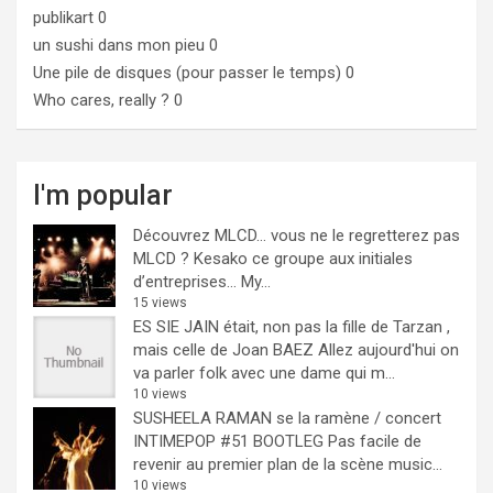
publikart
0
un sushi dans mon pieu
0
Une pile de disques (pour passer le temps)
0
Who cares, really ?
0
I'm popular
Découvrez MLCD… vous ne le regretterez pas
MLCD ? Kesako ce groupe aux initiales
d’entreprises… My...
15 views
ES SIE JAIN était, non pas la fille de Tarzan ,
mais celle de Joan BAEZ
Allez aujourd'hui on
va parler folk avec une dame qui m...
10 views
SUSHEELA RAMAN se la ramène / concert
INTIMEPOP #51 BOOTLEG
Pas facile de
revenir au premier plan de la scène music...
10 views