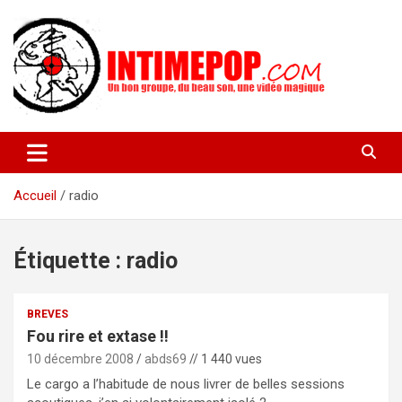
Aller
au
contenu
Un blog avec des sessions live filmées de concerts de musiques
intimepop.com
actuelles pop rock, post-rock, indé sur Lyon. rock pop concert
lyon
Accueil
radio
Étiquette :
radio
BREVES
Fou rire et extase !!
10 décembre 2008
abds69
// 1 440 vues
Le cargo a l’habitude de nous livrer de belles sessions