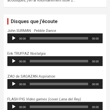
acoutiques, j’en ai volontairement isolé 2…
Disques que j’écoute
John SURMAN
Pebble Dance
Lecteur
00:00
00:00
audio
Erik TRUFFAZ
Nostalgia
Lecteur
00:00
00:00
audio
ZAO de SAGAZAN
Aspiration
Lecteur
00:00
00:00
audio
FLASH PIG
Video games (cover Lana del Rey)
Lecteur
00:00
00:00
audio