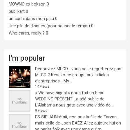
MOWNO ex bokson
0
publikart
0
un sushi dans mon pieu
0
Une pile de disques (pour passer le temps)
0
Who cares, really ?
0
I'm popular
Découvrez MLCD… vous ne le regretterez pas
MLCD ? Kesako ce groupe aux initiales
d’entreprises… My...
14 views
« We have signal » nous fait un beau
WEDDING PRESENT
La télé public de
L'Alabama nous gate avec une vidéo de...
9 views
ES SIE JAIN était, non pas la fille de Tarzan ,
mais celle de Joan BAEZ
Allez aujourd'hui on
va parler folk avec une dame qui m...