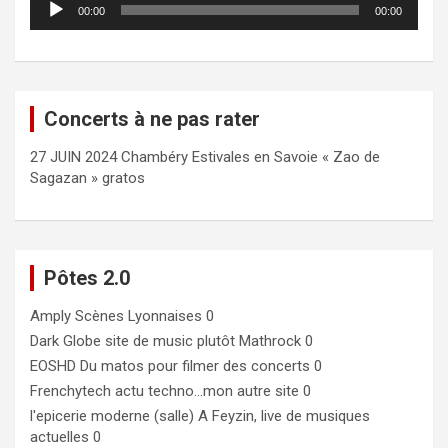
00:00
00:00
audio
Concerts à ne pas rater
27 JUIN 2024 Chambéry Estivales en Savoie « Zao de
Sagazan » gratos
Pôtes 2.0
Amply
Scènes Lyonnaises 0
Dark Globe
site de music plutôt Mathrock 0
EOSHD
Du matos pour filmer des concerts 0
Frenchytech
actu techno…mon autre site 0
l'epicerie moderne (salle)
A Feyzin, live de musiques
actuelles 0