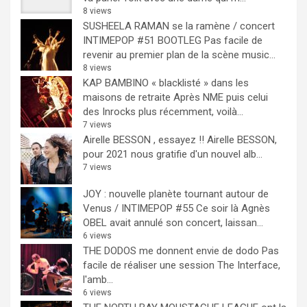
8 views
SUSHEELA RAMAN se la ramène / concert
INTIMEPOP #51 BOOTLEG
Pas facile de
revenir au premier plan de la scène music...
8 views
KAP BAMBINO « blacklisté » dans les
maisons de retraite
Après NME puis celui
des Inrocks plus récemment, voilà...
7 views
Airelle BESSON , essayez !!
Airelle BESSON,
pour 2021 nous gratifie d'un nouvel alb...
7 views
JOY : nouvelle planète tournant autour de
Venus / INTIMEPOP #55
Ce soir là Agnès
OBEL avait annulé son concert, laissan...
6 views
THE DODOS me donnent envie de dodo
Pas
facile de réaliser une session The Interface,
l'amb...
6 views