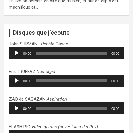
En live on semble en dire que du bien, et sur ce clip c’est
magnifique et…
Disques que j’écoute
John SURMAN
Pebble Dance
Lecteur
00:00
00:00
audio
Erik TRUFFAZ
Nostalgia
Lecteur
00:00
00:00
audio
ZAO de SAGAZAN
Aspiration
Lecteur
00:00
00:00
audio
FLASH PIG
Video games (cover Lana del Rey)
Lecteur