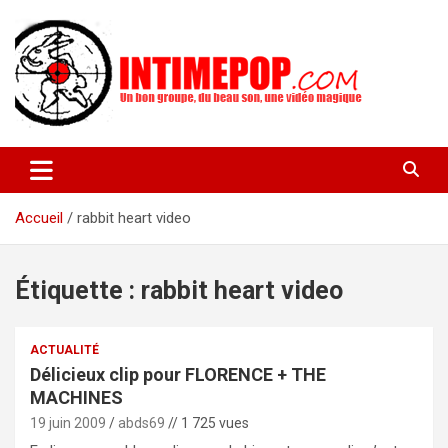
Aller
au
contenu
Un blog avec des sessions live filmées de concerts de musiques
intimepop.com
actuelles pop rock, post-rock, indé sur Lyon. rock pop concert
lyon
Accueil
rabbit heart video
Étiquette :
rabbit heart video
ACTUALITÉ
Délicieux clip pour FLORENCE + THE
MACHINES
19 juin 2009
abds69
// 1 725 vues