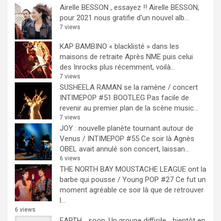
Airelle BESSON , essayez !!
Airelle BESSON,
pour 2021 nous gratifie d'un nouvel alb...
7 views
KAP BAMBINO « blacklisté » dans les
maisons de retraite
Après NME puis celui
des Inrocks plus récemment, voilà...
7 views
SUSHEELA RAMAN se la ramène / concert
INTIMEPOP #51 BOOTLEG
Pas facile de
revenir au premier plan de la scène music...
7 views
JOY : nouvelle planète tournant autour de
Venus / INTIMEPOP #55
Ce soir là Agnès
OBEL avait annulé son concert, laissan...
6 views
THE NORTH BAY MOUSTACHE LEAGUE ont la
barbe qui pousse / Young POP #27
Ce fut un
moment agréable ce soir là que de retrouver
l...
6 views
EARTH… soon.
Un groupe difficile ...bientôt en