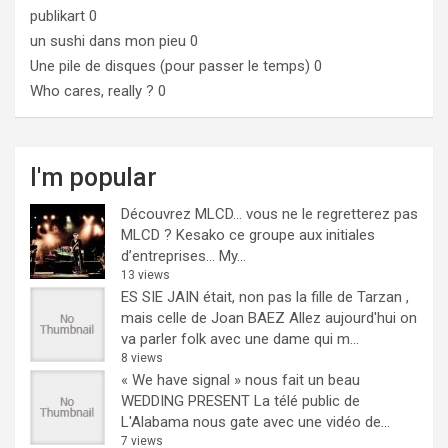
publikart
0
un sushi dans mon pieu
0
Une pile de disques (pour passer le temps)
0
Who cares, really ?
0
I'm popular
Découvrez MLCD… vous ne le regretterez pas
MLCD ? Kesako ce groupe aux initiales
d’entreprises… My...
13 views
ES SIE JAIN était, non pas la fille de Tarzan ,
mais celle de Joan BAEZ
Allez aujourd'hui on
va parler folk avec une dame qui m...
8 views
« We have signal » nous fait un beau
WEDDING PRESENT
La télé public de
L'Alabama nous gate avec une vidéo de...
7 views