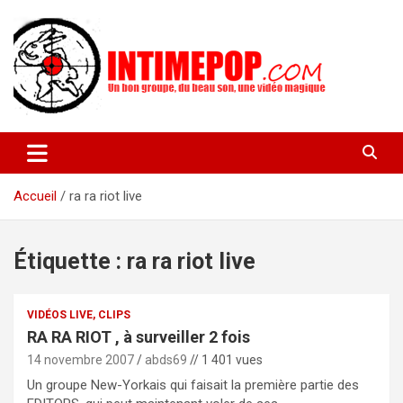
Aller
au
contenu
Un blog avec des sessions live filmées de concerts de musiques
intimepop.com
actuelles pop rock, post-rock, indé sur Lyon. rock pop concert
lyon
Accueil
ra ra riot live
Étiquette :
ra ra riot live
VIDÉOS LIVE, CLIPS
RA RA RIOT , à surveiller 2 fois
14 novembre 2007
abds69
// 1 401 vues
Un groupe New-Yorkais qui faisait la première partie des