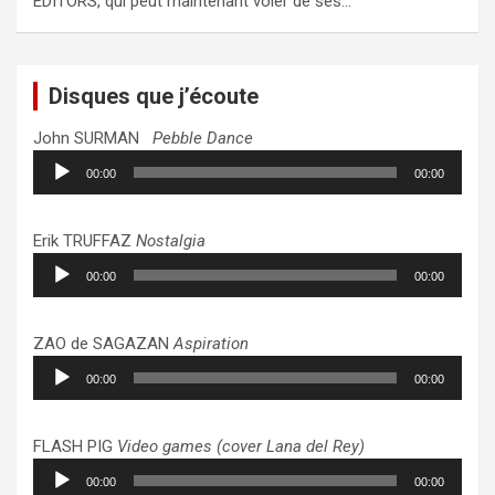
EDITORS, qui peut maintenant voler de ses…
Disques que j’écoute
John SURMAN
Pebble Dance
Lecteur
00:00
00:00
audio
Erik TRUFFAZ
Nostalgia
Lecteur
00:00
00:00
audio
ZAO de SAGAZAN
Aspiration
Lecteur
00:00
00:00
audio
FLASH PIG
Video games (cover Lana del Rey)
Lecteur
00:00
00:00
audio