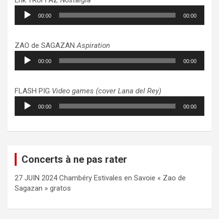
Lecteur
00:00
00:00
audio
ZAO de SAGAZAN
Aspiration
Lecteur
00:00
00:00
audio
FLASH PIG
Video games (cover Lana del Rey)
Lecteur
00:00
00:00
audio
Concerts à ne pas rater
27 JUIN 2024 Chambéry Estivales en Savoie « Zao de
Sagazan » gratos