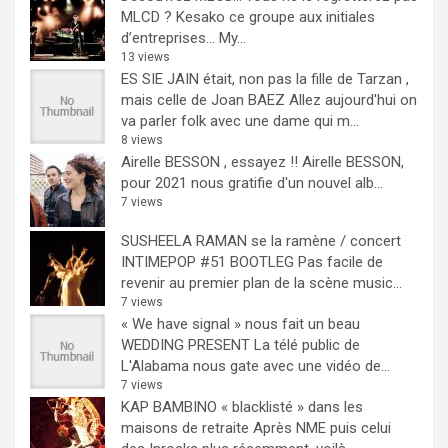
MLCD ? Kesako ce groupe aux initiales
d’entreprises… My...
13 views
ES SIE JAIN était, non pas la fille de Tarzan ,
mais celle de Joan BAEZ
Allez aujourd'hui on
va parler folk avec une dame qui m...
8 views
Airelle BESSON , essayez !!
Airelle BESSON,
pour 2021 nous gratifie d'un nouvel alb...
7 views
SUSHEELA RAMAN se la ramène / concert
INTIMEPOP #51 BOOTLEG
Pas facile de
revenir au premier plan de la scène music...
7 views
« We have signal » nous fait un beau
WEDDING PRESENT
La télé public de
L'Alabama nous gate avec une vidéo de...
7 views
KAP BAMBINO « blacklisté » dans les
maisons de retraite
Après NME puis celui