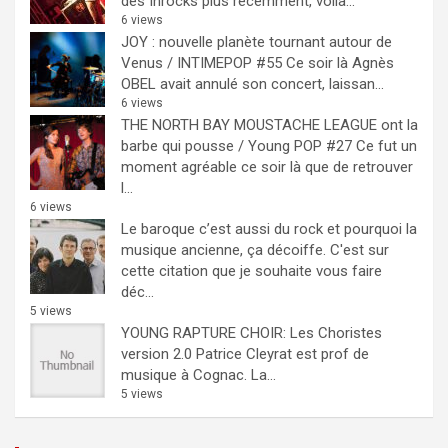
des Inrocks plus récemment, voilà...
6 views
JOY : nouvelle planète tournant autour de
Venus / INTIMEPOP #55
Ce soir là Agnès
OBEL avait annulé son concert, laissan...
6 views
THE NORTH BAY MOUSTACHE LEAGUE ont la
barbe qui pousse / Young POP #27
Ce fut un
moment agréable ce soir là que de retrouver
l...
6 views
Le baroque c’est aussi du rock et pourquoi la
musique ancienne, ça décoiffe.
C'est sur
cette citation que je souhaite vous faire
déc...
5 views
YOUNG RAPTURE CHOIR: Les Choristes
version 2.0
Patrice Cleyrat est prof de
musique à Cognac. La...
5 views