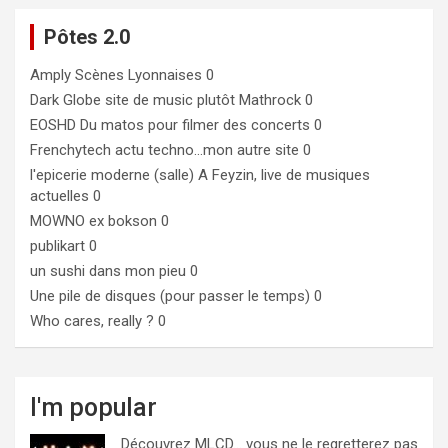
Pôtes 2.0
Amply
Scènes Lyonnaises 0
Dark Globe
site de music plutôt Mathrock 0
EOSHD
Du matos pour filmer des concerts 0
Frenchytech
actu techno…mon autre site 0
l'epicerie moderne (salle)
A Feyzin, live de musiques
actuelles 0
MOWNO ex bokson
0
publikart
0
un sushi dans mon pieu
0
Une pile de disques (pour passer le temps)
0
Who cares, really ?
0
I'm popular
Découvrez MLCD… vous ne le regretterez pas