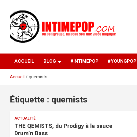
Aller
au
contenu
Un blog avec des sessions live filmées de concerts de
intimepop.com
musiques actuelles pop rock, post-rock, indé sur Lyon. rock po
concert lyon
ACCUEIL
BLOG
#INTIMEPOP
#YOUNGPOP
Accueil
quemists
Étiquette :
quemists
ACTUALITÉ
THE QEMISTS, du Prodigy à la sauce
Drum’n Bass