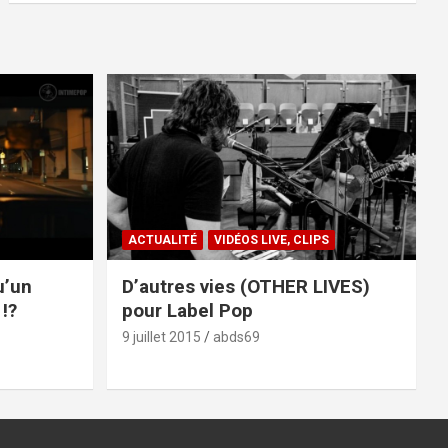
ACTUALITÉ
VIDÉOS LIVE, CLIPS
u’un
D’autres vies (OTHER LIVES)
!?
pour Label Pop
9 juillet 2015
abds69