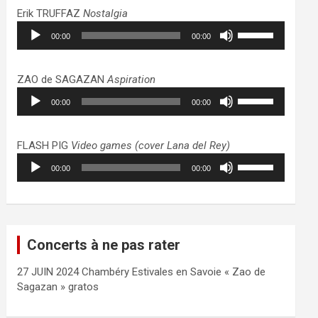
haut/bas
Erik TRUFFAZ
Nostalgia
pour
Lecteur
Utilisez
augmenter
00:00
00:00
audio
les
ou
flèches
diminuer
haut/bas
ZAO de SAGAZAN
Aspiration
le
pour
Lecteur
Utilisez
volume.
augmenter
00:00
00:00
audio
les
ou
flèches
diminuer
haut/bas
FLASH PIG
Video games (cover Lana del Rey)
le
pour
Lecteur
Utilisez
volume.
augmenter
00:00
00:00
audio
les
ou
flèches
diminuer
haut/bas
le
pour
volume.
augmenter
Concerts à ne pas rater
ou
diminuer
27 JUIN 2024 Chambéry Estivales en Savoie « Zao de
le
Sagazan » gratos
volume.