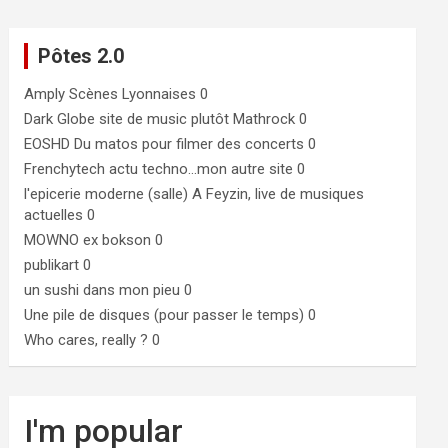
Pôtes 2.0
Amply
Scènes Lyonnaises 0
Dark Globe
site de music plutôt Mathrock 0
EOSHD
Du matos pour filmer des concerts 0
Frenchytech
actu techno…mon autre site 0
l'epicerie moderne (salle)
A Feyzin, live de musiques
actuelles 0
MOWNO ex bokson
0
publikart
0
un sushi dans mon pieu
0
Une pile de disques (pour passer le temps)
0
Who cares, really ?
0
I'm popular