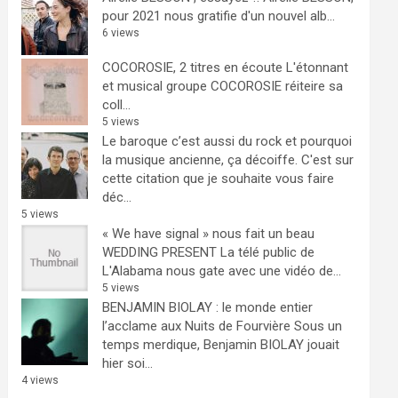
pour 2021 nous gratifie d'un nouvel alb...
6 views
COCOROSIE, 2 titres en écoute
L'étonnant
et musical groupe COCOROSIE réiteire sa
coll...
5 views
Le baroque c’est aussi du rock et pourquoi
la musique ancienne, ça décoiffe.
C'est sur
cette citation que je souhaite vous faire
déc...
5 views
« We have signal » nous fait un beau
WEDDING PRESENT
La télé public de
L'Alabama nous gate avec une vidéo de...
5 views
BENJAMIN BIOLAY : le monde entier
l’acclame aux Nuits de Fourvière
Sous un
temps merdique, Benjamin BIOLAY jouait
hier soi...
4 views