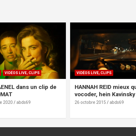
VIDÉOS LIVE, CLIPS
VIDÉOS LIVE, CLIPS
ENEL dans un clip de
HANNAH REID mieux q
OMAT
vocoder, hein Kavinsky 
e 2020
abds69
26 octobre 2015
abds69