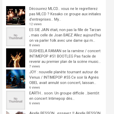
Découvrez MLCD… vous ne le regretterez
pas
MLCD ? Kesako ce groupe aux initiales
d’entreprises… My...
12 views
ES SIE JAIN était, non pas la fille de Tarzan
, mais celle de Joan BAEZ
Allez aujourd'hui
on va parler folk avec une dame qui m...
8 views
SUSHEELA RAMAN se la ramène / concert
INTIMEPOP #51 BOOTLEG
Pas facile de
revenir au premier plan de la scène music...
7 views
JOY : nouvelle planète tournant autour de
Venus / INTIMEPOP #55
Ce soir là Agnès
OBEL avait annulé son concert, laissan...
6 views
EARTH… soon.
Un groupe difficile ...bientôt
en concert Intimepop dès...
6 views
Airelle BESSON , essayez !!
Airelle BESSON,