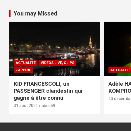
You may Missed
ACTUALITÉ
VIDÉOS LIVE, CLIPS
ZAPPING
ACTUALITÉ
KID FRANCESCOLI, un
Adèle HA
PASSENGER clandestin qui
KOMPR
gagne à être connu
13 décembr
31 août 2021
abds69