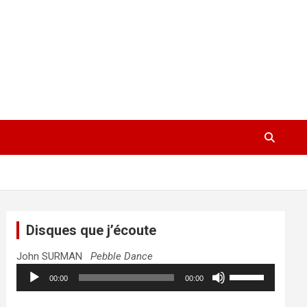
Disques que j’écoute
John SURMAN
Pebble Dance
Lecteur
Utilisez
00:00
00:00
audio
les
flèches