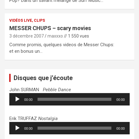
Pop? Dans un savant mélange de Surf Music…
VIDÉOS LIVE, CLIPS
MESSER CHUPS – scary movies
3 décembre 2007
maxxxo
// 1 550 vues
Comme promis, quelques videos de Messer Chups:
et en bonus un…
Disques que j’écoute
John SURMAN
Pebble Dance
Lecteur
00:00
00:00
audio
Erik TRUFFAZ
Nostalgia
Lecteur
00:00
00:00
audio