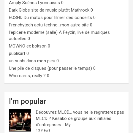
Amply
Scènes Lyonnaises 0
Dark Globe
site de music plutôt Mathrock 0
EOSHD
Du matos pour filmer des concerts 0
Frenchytech
actu techno…mon autre site 0
l'epicerie moderne (salle)
A Feyzin, live de musiques
actuelles 0
MOWNO ex bokson
0
publikart
0
un sushi dans mon pieu
0
Une pile de disques (pour passer le temps)
0
Who cares, really ?
0
I'm popular
Découvrez MLCD… vous ne le regretterez pas
MLCD ? Kesako ce groupe aux initiales
d’entreprises… My...
13 views