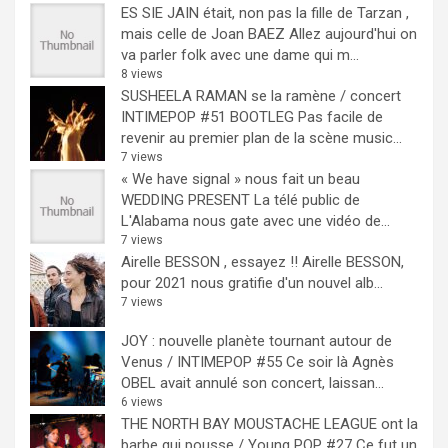
ES SIE JAIN était, non pas la fille de Tarzan ,
mais celle de Joan BAEZ
Allez aujourd'hui on
va parler folk avec une dame qui m...
8 views
SUSHEELA RAMAN se la ramène / concert
INTIMEPOP #51 BOOTLEG
Pas facile de
revenir au premier plan de la scène music...
7 views
« We have signal » nous fait un beau
WEDDING PRESENT
La télé public de
L'Alabama nous gate avec une vidéo de...
7 views
Airelle BESSON , essayez !!
Airelle BESSON,
pour 2021 nous gratifie d'un nouvel alb...
7 views
JOY : nouvelle planète tournant autour de
Venus / INTIMEPOP #55
Ce soir là Agnès
OBEL avait annulé son concert, laissan...
6 views
THE NORTH BAY MOUSTACHE LEAGUE ont la
barbe qui pousse / Young POP #27
Ce fut un