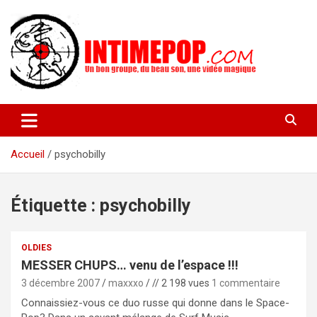
Aller
au
contenu
Un blog avec des sessions live filmées de concerts de musiques
intimepop.com
actuelles pop rock, post-rock, indé sur Lyon. rock pop concert
lyon
Accueil
psychobilly
Étiquette :
psychobilly
OLDIES
MESSER CHUPS… venu de l’espace !!!
3 décembre 2007
maxxxo
// 2 198 vues
1 commentaire
Connaissiez-vous ce duo russe qui donne dans le Space-