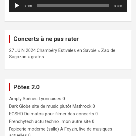
Lecteur
00:00
00:00
audio
Concerts à ne pas rater
27 JUIN 2024 Chambéry Estivales en Savoie « Zao de
Sagazan » gratos
Pôtes 2.0
Amply
Scènes Lyonnaises 0
Dark Globe
site de music plutôt Mathrock 0
EOSHD
Du matos pour filmer des concerts 0
Frenchytech
actu techno…mon autre site 0
l'epicerie moderne (salle)
A Feyzin, live de musiques
actuelles 0