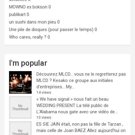
MOWNO ex bokson
0
publikart
0
un sushi dans mon pieu
0
Une pile de disques (pour passer le temps)
0
Who cares, really ?
0
I'm popular
Découvrez MLCD… vous ne le regretterez pas
MLCD ? Kesako ce groupe aux initiales
d’entreprises… My...
14 views
« We have signal » nous fait un beau
WEDDING PRESENT
La télé public de
L'Alabama nous gate avec une vidéo de...
10 views
ES SIE JAIN était, non pas la fille de Tarzan ,
mais celle de Joan BAEZ
Allez aujourd'hui on