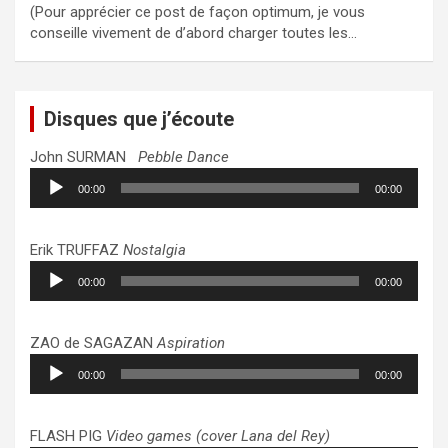
(Pour apprécier ce post de façon optimum, je vous
conseille vivement de d’abord charger toutes les…
Disques que j’écoute
John SURMAN
Pebble Dance
Lecteur
00:00
00:00
audio
Erik TRUFFAZ
Nostalgia
Lecteur
00:00
00:00
audio
ZAO de SAGAZAN
Aspiration
Lecteur
00:00
00:00
audio
FLASH PIG
Video games (cover Lana del Rey)