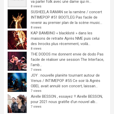
va parler folk avec une dame qui m...
8 views
SUSHEELA RAMAN se la ramène / concert
INTIMEPOP #51 BOOTLEG
Pas facile de
revenir au premier plan de la scène music...
8 views
KAP BAMBINO « blacklisté » dans les
maisons de retraite
Après NME puis celui
des Inrocks plus récemment, voilà...
8 views
THE DODOS me donnent envie de dodo
Pas
facile de réaliser une session The Interface,
l'amb...
7 views
JOY : nouvelle planète tournant autour de
Venus / INTIMEPOP #55
Ce soir là Agnès
OBEL avait annulé son concert, laissan...
7 views
Airelle BESSON , essayez !!
Airelle BESSON,
pour 2021 nous gratifie d'un nouvel alb...
7 views