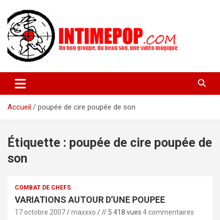
Aller
au
contenu
Un blog avec des sessions live filmées de concerts de musiques
intimepop.com
actuelles pop rock, post-rock, indé sur Lyon. rock pop concert
lyon
Accueil
poupée de cire poupée de son
Étiquette :
poupée de cire poupée de
son
COMBAT DE CHEFS
VARIATIONS AUTOUR D’UNE POUPEE
17 octobre 2007
maxxxo
// 5 418 vues
4 commentaires