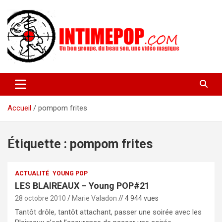
Aller
au
contenu
Un blog avec des sessions live filmées de concerts de musiques
intimepop.com
actuelles pop rock, post-rock, indé sur Lyon. rock pop concert
lyon
Accueil
pompom frites
Étiquette :
pompom frites
ACTUALITÉ
YOUNG POP
LES BLAIREAUX – Young POP#21
28 octobre 2010
Marie Valadon
// 4 944 vues
Tantôt drôle, tantôt attachant, passer une soirée avec les