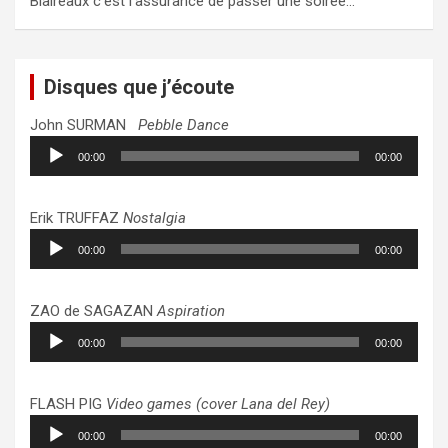
Blaireaux c’est l’assurance de passer une soirée…
Disques que j’écoute
John SURMAN
Pebble Dance
Lecteur
00:00
00:00
audio
Erik TRUFFAZ
Nostalgia
Lecteur
00:00
00:00
audio
ZAO de SAGAZAN
Aspiration
Lecteur
00:00
00:00
audio
FLASH PIG
Video games (cover Lana del Rey)
Lecteur
00:00
00:00
audio