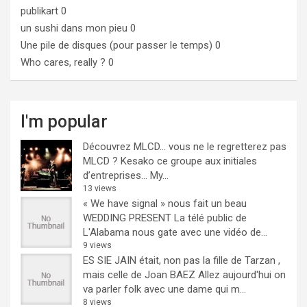
publikart
0
un sushi dans mon pieu
0
Une pile de disques (pour passer le temps)
0
Who cares, really ?
0
I'm popular
Découvrez MLCD… vous ne le regretterez pas
MLCD ? Kesako ce groupe aux initiales
d’entreprises… My...
13 views
« We have signal » nous fait un beau
WEDDING PRESENT
La télé public de
L'Alabama nous gate avec une vidéo de...
9 views
ES SIE JAIN était, non pas la fille de Tarzan ,
mais celle de Joan BAEZ
Allez aujourd'hui on
va parler folk avec une dame qui m...
8 views