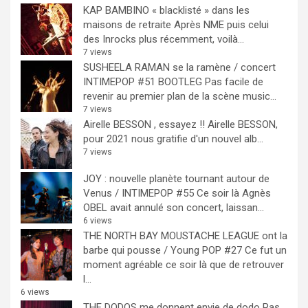
KAP BAMBINO « blacklisté » dans les
maisons de retraite
Après NME puis celui
des Inrocks plus récemment, voilà...
7 views
SUSHEELA RAMAN se la ramène / concert
INTIMEPOP #51 BOOTLEG
Pas facile de
revenir au premier plan de la scène music...
7 views
Airelle BESSON , essayez !!
Airelle BESSON,
pour 2021 nous gratifie d'un nouvel alb...
7 views
JOY : nouvelle planète tournant autour de
Venus / INTIMEPOP #55
Ce soir là Agnès
OBEL avait annulé son concert, laissan...
6 views
THE NORTH BAY MOUSTACHE LEAGUE ont la
barbe qui pousse / Young POP #27
Ce fut un
moment agréable ce soir là que de retrouver
l...
6 views
THE DODOS me donnent envie de dodo
Pas