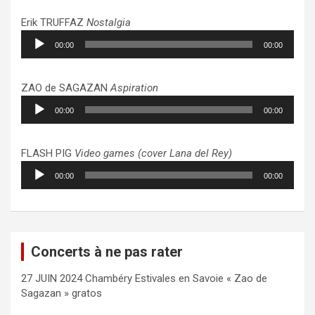
Erik TRUFFAZ
Nostalgia
Lecteur
00:00
00:00
audio
ZAO de SAGAZAN
Aspiration
Lecteur
00:00
00:00
audio
FLASH PIG
Video games (cover Lana del Rey)
Lecteur
00:00
00:00
audio
Concerts à ne pas rater
27 JUIN 2024 Chambéry Estivales en Savoie « Zao de
Sagazan » gratos