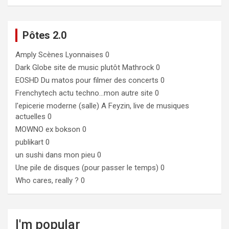
Pôtes 2.0
Amply
Scènes Lyonnaises 0
Dark Globe
site de music plutôt Mathrock 0
EOSHD
Du matos pour filmer des concerts 0
Frenchytech
actu techno…mon autre site 0
l'epicerie moderne (salle)
A Feyzin, live de musiques
actuelles 0
MOWNO ex bokson
0
publikart
0
un sushi dans mon pieu
0
Une pile de disques (pour passer le temps)
0
Who cares, really ?
0
I'm popular