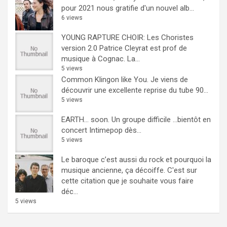
pour 2021 nous gratifie d'un nouvel alb...
6 views
YOUNG RAPTURE CHOIR: Les Choristes
version 2.0
Patrice Cleyrat est prof de
musique à Cognac. La...
5 views
Common Klingon like You.
Je viens de
découvrir une excellente reprise du tube 90...
5 views
EARTH… soon.
Un groupe difficile ...bientôt en
concert Intimepop dès...
5 views
Le baroque c’est aussi du rock et pourquoi la
musique ancienne, ça décoiffe.
C'est sur
cette citation que je souhaite vous faire
déc...
5 views