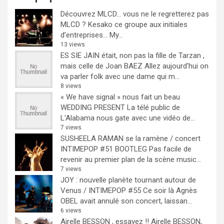
Découvrez MLCD… vous ne le regretterez pas
MLCD ? Kesako ce groupe aux initiales
d’entreprises… My...
13 views
ES SIE JAIN était, non pas la fille de Tarzan ,
mais celle de Joan BAEZ
Allez aujourd'hui on
va parler folk avec une dame qui m...
8 views
« We have signal » nous fait un beau
WEDDING PRESENT
La télé public de
L'Alabama nous gate avec une vidéo de...
7 views
SUSHEELA RAMAN se la ramène / concert
INTIMEPOP #51 BOOTLEG
Pas facile de
revenir au premier plan de la scène music...
7 views
JOY : nouvelle planète tournant autour de
Venus / INTIMEPOP #55
Ce soir là Agnès
OBEL avait annulé son concert, laissan...
6 views
Airelle BESSON , essayez !!
Airelle BESSON,