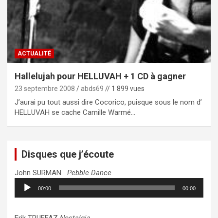
ACTUALITÉ
Hallelujah pour HELLUVAH + 1 CD à gagner
23 septembre 2008
abds69
// 1 899 vues
J’aurai pu tout aussi dire Cocorico, puisque sous le nom d’
HELLUVAH se cache Camille Warmé…
Disques que j’écoute
John SURMAN
Pebble Dance
Lecteur
00:00
00:00
audio
Erik TRUFFAZ
Nostalgia