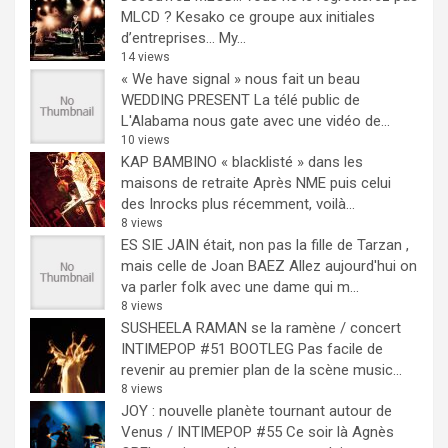
MLCD ? Kesako ce groupe aux initiales
d’entreprises… My...
14 views
« We have signal » nous fait un beau
WEDDING PRESENT
La télé public de
L'Alabama nous gate avec une vidéo de...
10 views
KAP BAMBINO « blacklisté » dans les
maisons de retraite
Après NME puis celui
des Inrocks plus récemment, voilà...
8 views
ES SIE JAIN était, non pas la fille de Tarzan ,
mais celle de Joan BAEZ
Allez aujourd'hui on
va parler folk avec une dame qui m...
8 views
SUSHEELA RAMAN se la ramène / concert
INTIMEPOP #51 BOOTLEG
Pas facile de
revenir au premier plan de la scène music...
8 views
JOY : nouvelle planète tournant autour de
Venus / INTIMEPOP #55
Ce soir là Agnès