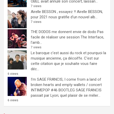
OBEL avait annulé son concert, laissan...
7 views
Airelle BESSON , essayez !!
Airelle BESSON,
pour 2021 nous gratifie d'un nouvel alb...
7 views
THE DODOS me donnent envie de dodo
Pas
facile de réaliser une session The Interface,
l'amb...
7 views
Le baroque c’est aussi du rock et pourquoi la
musique ancienne, ça décoiffe.
C'est sur
cette citation que je souhaite vous faire
déc...
6 views
I’m SAGE FRANCIS, I come from a land of
broken hearts and empty wallets / concert
INTIMEPOP #46 BOOTLEG
SAGE FRANCIS
passait par Lyon; quel plaisir de se mêler...
6 views