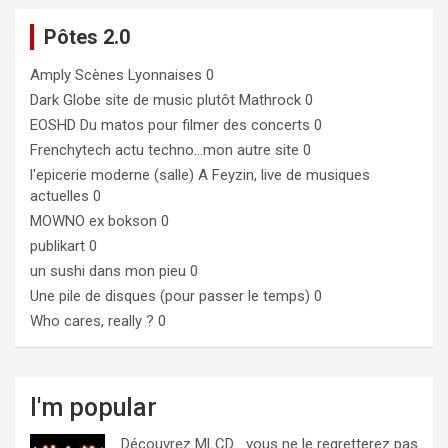
Pôtes 2.0
Amply
Scènes Lyonnaises 0
Dark Globe
site de music plutôt Mathrock 0
EOSHD
Du matos pour filmer des concerts 0
Frenchytech
actu techno…mon autre site 0
l'epicerie moderne (salle)
A Feyzin, live de musiques
actuelles 0
MOWNO ex bokson
0
publikart
0
un sushi dans mon pieu
0
Une pile de disques (pour passer le temps)
0
Who cares, really ?
0
I'm popular
Découvrez MLCD… vous ne le regretterez pas