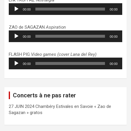
Lecteur
00:00
00:00
audio
ZAO de SAGAZAN
Aspiration
Lecteur
00:00
00:00
audio
FLASH PIG
Video games (cover Lana del Rey)
Lecteur
00:00
00:00
audio
Concerts à ne pas rater
27 JUIN 2024 Chambéry Estivales en Savoie « Zao de
Sagazan » gratos