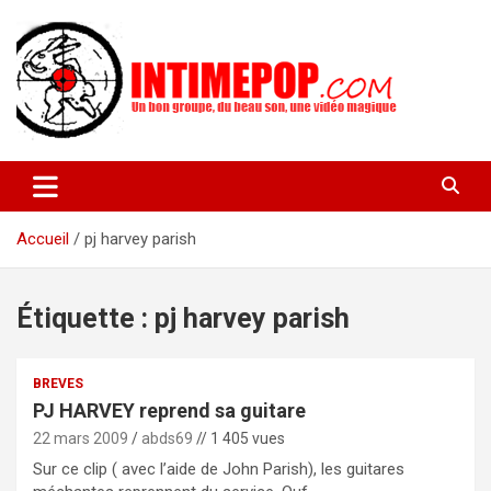
Aller
au
contenu
Un blog avec des sessions live filmées de concerts de musiques
intimepop.com
actuelles pop rock, post-rock, indé sur Lyon. rock pop concert
lyon
Accueil
pj harvey parish
Étiquette :
pj harvey parish
BREVES
PJ HARVEY reprend sa guitare
22 mars 2009
abds69
// 1 405 vues
Sur ce clip ( avec l’aide de John Parish), les guitares