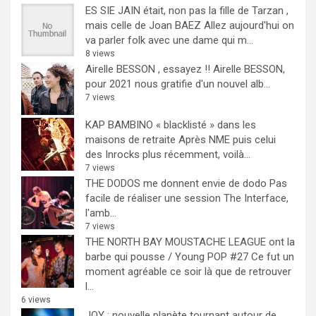
ES SIE JAIN était, non pas la fille de Tarzan ,
mais celle de Joan BAEZ
Allez aujourd'hui on
va parler folk avec une dame qui m...
8 views
Airelle BESSON , essayez !!
Airelle BESSON,
pour 2021 nous gratifie d'un nouvel alb...
7 views
KAP BAMBINO « blacklisté » dans les
maisons de retraite
Après NME puis celui
des Inrocks plus récemment, voilà...
7 views
THE DODOS me donnent envie de dodo
Pas
facile de réaliser une session The Interface,
l'amb...
7 views
THE NORTH BAY MOUSTACHE LEAGUE ont la
barbe qui pousse / Young POP #27
Ce fut un
moment agréable ce soir là que de retrouver
l...
6 views
JOY : nouvelle planète tournant autour de