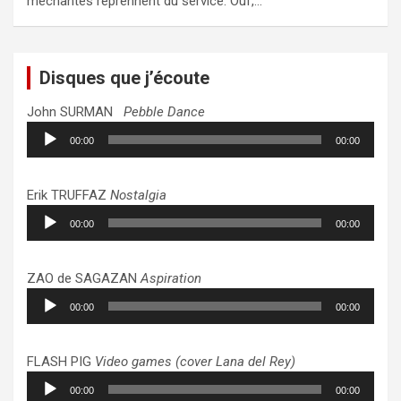
méchantes reprennent du service. Ouf,…
Disques que j’écoute
John SURMAN
Pebble Dance
Lecteur
00:00
00:00
audio
Erik TRUFFAZ
Nostalgia
Lecteur
00:00
00:00
audio
ZAO de SAGAZAN
Aspiration
Lecteur
00:00
00:00
audio
FLASH PIG
Video games (cover Lana del Rey)
Lecteur
00:00
00:00
audio