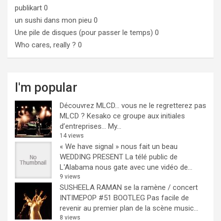
publikart
0
un sushi dans mon pieu
0
Une pile de disques (pour passer le temps)
0
Who cares, really ?
0
I'm popular
Découvrez MLCD… vous ne le regretterez pas
MLCD ? Kesako ce groupe aux initiales
d’entreprises… My...
14 views
« We have signal » nous fait un beau
WEDDING PRESENT
La télé public de
L'Alabama nous gate avec une vidéo de...
9 views
SUSHEELA RAMAN se la ramène / concert
INTIMEPOP #51 BOOTLEG
Pas facile de
revenir au premier plan de la scène music...
8 views