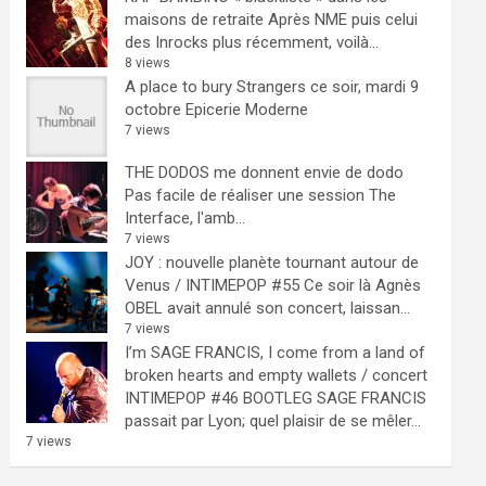
maisons de retraite
Après NME puis celui
des Inrocks plus récemment, voilà...
8 views
A place to bury Strangers ce soir, mardi 9
octobre Epicerie Moderne
7 views
THE DODOS me donnent envie de dodo
Pas facile de réaliser une session The
Interface, l'amb...
7 views
JOY : nouvelle planète tournant autour de
Venus / INTIMEPOP #55
Ce soir là Agnès
OBEL avait annulé son concert, laissan...
7 views
I’m SAGE FRANCIS, I come from a land of
broken hearts and empty wallets / concert
INTIMEPOP #46 BOOTLEG
SAGE FRANCIS
passait par Lyon; quel plaisir de se mêler...
7 views