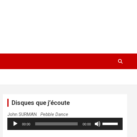
Disques que j’écoute
John SURMAN
Pebble Dance
Lecteur
Utilisez
00:00
00:00
audio
les
flèches