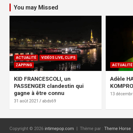
You may Missed
ACTUALITÉ
VIDÉOS LIVE, CLIPS
ZAPPING
ACTUALITÉ
KID FRANCESCOLI, un
Adèle HA
PASSENGER clandestin qui
KOMPR
gagne à être connu
13 décembr
31 août 2021
abds69
Copyright © 2026
intimepop.com
Thème par :
Theme Horse