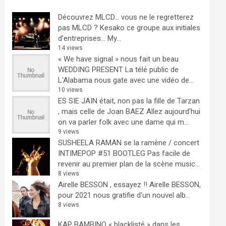
Découvrez MLCD… vous ne le regretterez
pas
MLCD ? Kesako ce groupe aux initiales
d’entreprises… My...
14 views
« We have signal » nous fait un beau
WEDDING PRESENT
La télé public de
L'Alabama nous gate avec une vidéo de...
10 views
ES SIE JAIN était, non pas la fille de Tarzan
, mais celle de Joan BAEZ
Allez aujourd'hui
on va parler folk avec une dame qui m...
9 views
SUSHEELA RAMAN se la ramène / concert
INTIMEPOP #51 BOOTLEG
Pas facile de
revenir au premier plan de la scène music...
8 views
Airelle BESSON , essayez !!
Airelle BESSON,
pour 2021 nous gratifie d'un nouvel alb...
8 views
KAP BAMBINO « blacklisté » dans les