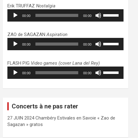
haut/bas
Erik TRUFFAZ
Nostalgia
pour
Lecteur
Utilisez
augmenter
00:00
00:00
audio
les
ou
flèches
diminuer
haut/bas
ZAO de SAGAZAN
Aspiration
le
pour
Lecteur
Utilisez
volume.
augmenter
00:00
00:00
audio
les
ou
flèches
diminuer
haut/bas
FLASH PIG
Video games (cover Lana del Rey)
le
pour
Lecteur
Utilisez
volume.
augmenter
00:00
00:00
audio
les
ou
flèches
diminuer
haut/bas
le
pour
volume.
augmenter
Concerts à ne pas rater
ou
diminuer
27 JUIN 2024 Chambéry Estivales en Savoie « Zao de
le
Sagazan » gratos
volume.