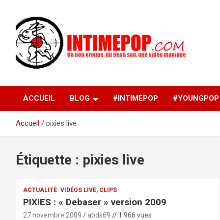
Aller
au
contenu
Un blog avec des sessions live filmées de concerts de
intimepop.com
musiques actuelles pop rock, post-rock, indé sur Lyon. rock po
concert lyon
ACCUEIL
BLOG
#INTIMEPOP
#YOUNGPOP
Accueil
pixies live
Étiquette :
pixies live
ACTUALITÉ
VIDÉOS LIVE, CLIPS
PIXIES : « Debaser » version 2009
27 novembre 2009
abds69
// 1 966 vues