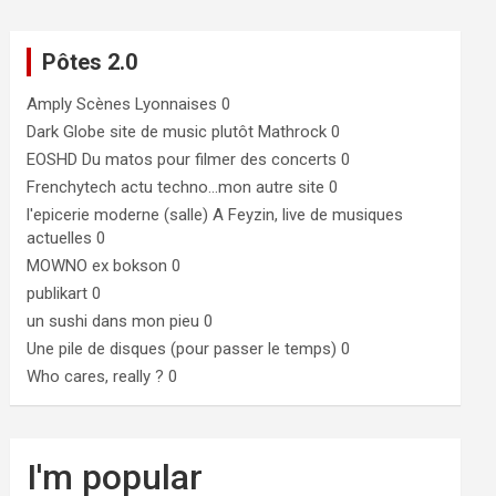
Pôtes 2.0
Amply
Scènes Lyonnaises 0
Dark Globe
site de music plutôt Mathrock 0
EOSHD
Du matos pour filmer des concerts 0
Frenchytech
actu techno…mon autre site 0
l'epicerie moderne (salle)
A Feyzin, live de musiques
actuelles 0
MOWNO ex bokson
0
publikart
0
un sushi dans mon pieu
0
Une pile de disques (pour passer le temps)
0
Who cares, really ?
0
I'm popular