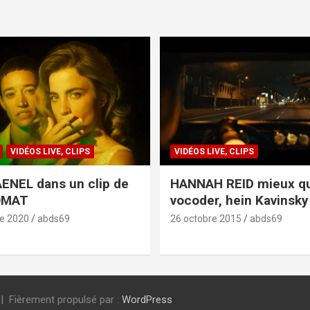
VIDÉOS LIVE, CLIPS
VIDÉOS LIVE, CLIPS
ENEL dans un clip de
HANNAH REID mieux q
OMAT
vocoder, hein Kavinsky 
e 2020
abds69
26 octobre 2015
abds69
Fièrement propulsé par :
WordPress