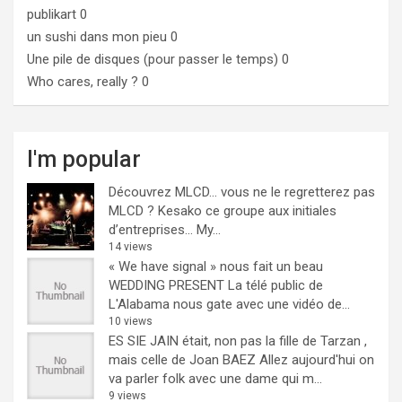
publikart
0
un sushi dans mon pieu
0
Une pile de disques (pour passer le temps)
0
Who cares, really ?
0
I'm popular
Découvrez MLCD… vous ne le regretterez pas
MLCD ? Kesako ce groupe aux initiales
d’entreprises… My...
14 views
« We have signal » nous fait un beau
WEDDING PRESENT
La télé public de
L'Alabama nous gate avec une vidéo de...
10 views
ES SIE JAIN était, non pas la fille de Tarzan ,
mais celle de Joan BAEZ
Allez aujourd'hui on
va parler folk avec une dame qui m...
9 views