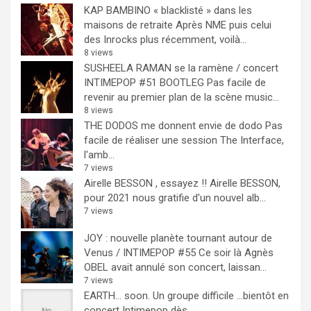
KAP BAMBINO « blacklisté » dans les
maisons de retraite
Après NME puis celui
des Inrocks plus récemment, voilà...
8 views
SUSHEELA RAMAN se la ramène / concert
INTIMEPOP #51 BOOTLEG
Pas facile de
revenir au premier plan de la scène music...
8 views
THE DODOS me donnent envie de dodo
Pas
facile de réaliser une session The Interface,
l'amb...
7 views
Airelle BESSON , essayez !!
Airelle BESSON,
pour 2021 nous gratifie d'un nouvel alb...
7 views
JOY : nouvelle planète tournant autour de
Venus / INTIMEPOP #55
Ce soir là Agnès
OBEL avait annulé son concert, laissan...
7 views
EARTH… soon.
Un groupe difficile ...bientôt en
concert Intimepop dès...