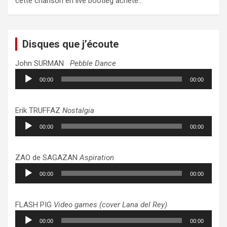
cette chanson en live bootleg acheté…
Disques que j’écoute
John SURMAN
Pebble Dance
Lecteur
00:00
00:00
audio
Erik TRUFFAZ
Nostalgia
Lecteur
00:00
00:00
audio
ZAO de SAGAZAN
Aspiration
Lecteur
00:00
00:00
audio
FLASH PIG
Video games (cover Lana del Rey)
Lecteur
00:00
00:00
audio