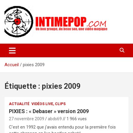
Aller
au
contenu
Un blog avec des sessions live filmées de concerts de musiques
intimepop.com
actuelles pop rock, post-rock, indé sur Lyon. rock pop concert
lyon
Accueil
pixies 2009
Étiquette :
pixies 2009
ACTUALITÉ
VIDÉOS LIVE, CLIPS
PIXIES : « Debaser » version 2009
27 novembre 2009
abds69
// 1 966 vues
C’est en 1992 que j’avais entendu pour la première fois