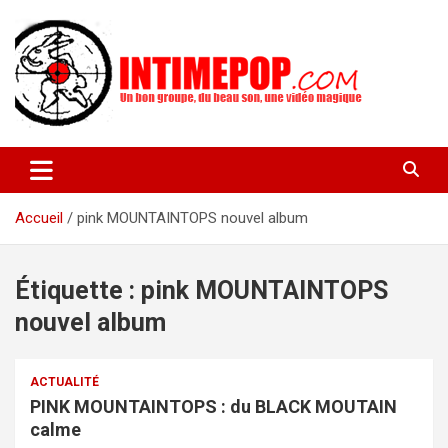
Aller
au
contenu
Un blog avec des sessions live filmées de concerts de musiques
intimepop.com
actuelles pop rock, post-rock, indé sur Lyon. rock pop concert
lyon
Accueil
pink MOUNTAINTOPS nouvel album
Étiquette :
pink MOUNTAINTOPS
nouvel album
ACTUALITÉ
PINK MOUNTAINTOPS : du BLACK MOUTAIN
calme