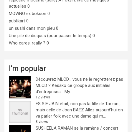
l'epicerie moderne (salle)
A Feyzin, live de musiques
actuelles 0
MOWNO ex bokson
0
publikart
0
un sushi dans mon pieu
0
Une pile de disques (pour passer le temps)
0
Who cares, really ?
0
I'm popular
Découvrez MLCD… vous ne le regretterez pas
MLCD ? Kesako ce groupe aux initiales
d’entreprises… My...
12 views
ES SIE JAIN était, non pas la fille de Tarzan ,
mais celle de Joan BAEZ
Allez aujourd'hui on
va parler folk avec une dame qui m...
8 views
SUSHEELA RAMAN se la ramène / concert