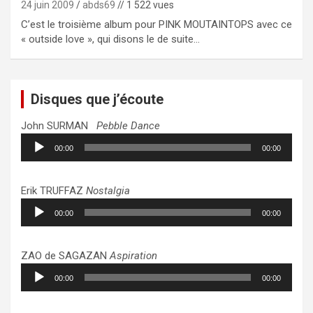
24 juin 2009
abds69
// 1 522 vues
C’est le troisième album pour PINK MOUTAINTOPS avec ce
« outside love », qui disons le de suite…
Disques que j’écoute
John SURMAN
Pebble Dance
Lecteur
00:00
00:00
audio
Erik TRUFFAZ
Nostalgia
Lecteur
00:00
00:00
audio
ZAO de SAGAZAN
Aspiration
Lecteur
00:00
00:00
audio