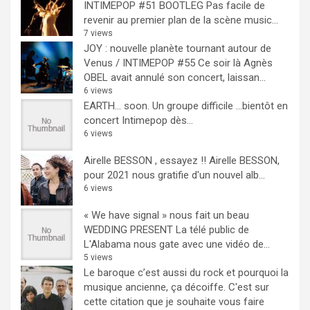
INTIMEPOP #51 BOOTLEG
Pas facile de
revenir au premier plan de la scène music...
7 views
JOY : nouvelle planète tournant autour de
Venus / INTIMEPOP #55
Ce soir là Agnès
OBEL avait annulé son concert, laissan...
6 views
EARTH… soon.
Un groupe difficile ...bientôt en
concert Intimepop dès...
6 views
Airelle BESSON , essayez !!
Airelle BESSON,
pour 2021 nous gratifie d'un nouvel alb...
6 views
« We have signal » nous fait un beau
WEDDING PRESENT
La télé public de
L'Alabama nous gate avec une vidéo de...
5 views
Le baroque c’est aussi du rock et pourquoi la
musique ancienne, ça décoiffe.
C'est sur
cette citation que je souhaite vous faire