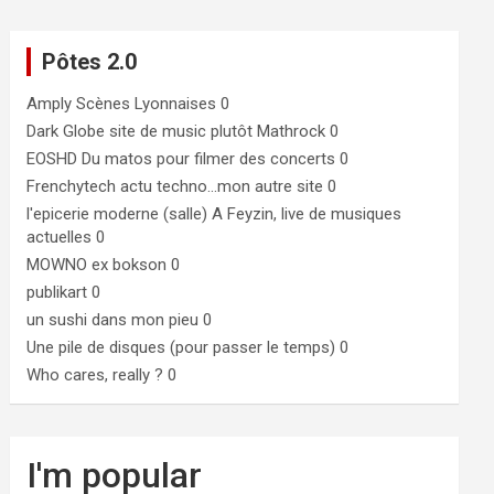
Pôtes 2.0
Amply
Scènes Lyonnaises 0
Dark Globe
site de music plutôt Mathrock 0
EOSHD
Du matos pour filmer des concerts 0
Frenchytech
actu techno…mon autre site 0
l'epicerie moderne (salle)
A Feyzin, live de musiques
actuelles 0
MOWNO ex bokson
0
publikart
0
un sushi dans mon pieu
0
Une pile de disques (pour passer le temps)
0
Who cares, really ?
0
I'm popular