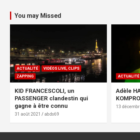
You may Missed
ACTUALITÉ
VIDÉOS LIVE, CLIPS
ZAPPING
ACTUALITÉ
KID FRANCESCOLI, un
Adèle HA
PASSENGER clandestin qui
KOMPR
gagne à être connu
13 décembr
31 août 2021
abds69