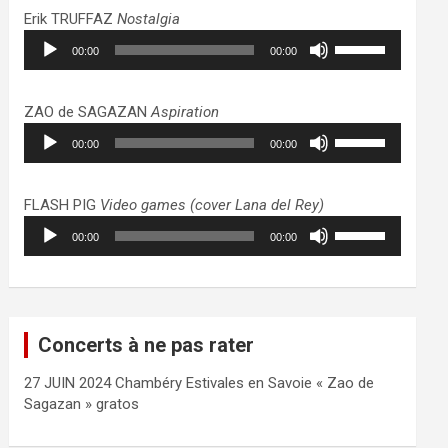
haut/bas
Erik TRUFFAZ
Nostalgia
pour
Lecteur
Utilisez
augmenter
00:00
00:00
audio
les
ou
flèches
diminuer
haut/bas
ZAO de SAGAZAN
Aspiration
le
pour
Lecteur
Utilisez
volume.
augmenter
00:00
00:00
audio
les
ou
flèches
diminuer
haut/bas
FLASH PIG
Video games (cover Lana del Rey)
le
pour
Lecteur
Utilisez
volume.
augmenter
00:00
00:00
audio
les
ou
flèches
diminuer
haut/bas
le
pour
volume.
augmenter
Concerts à ne pas rater
ou
diminuer
27 JUIN 2024 Chambéry Estivales en Savoie « Zao de
le
Sagazan » gratos
volume.