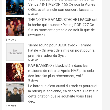
Venus / INTIMEPOP #55
Ce soir là Agnès
OBEL avait annulé son concert, laissan...
6 views
THE NORTH BAY MOUSTACHE LEAGUE ont
la barbe qui pousse / Young POP #27
Ce
fut un moment agréable ce soir là que de
retrouver l...
6 views
3ième round pour BECK avec « Femme
Fatale »
On avait déjà mis un post pour la
première vidéo du Sys...
5 views
KAP BAMBINO « blacklisté » dans les
maisons de retraite
Après NME puis celui
des Inrocks plus récemment, voilà...
5 views
Le baroque c’est aussi du rock et pourquoi
la musique ancienne, ça décoiffe.
C'est sur
cette citation que je souhaite vous faire
déc...
5 views