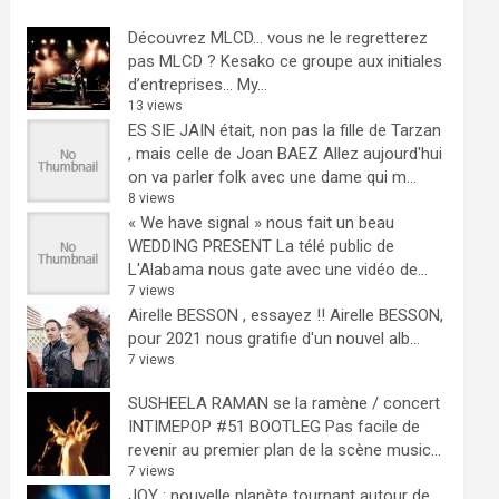
Découvrez MLCD… vous ne le regretterez
pas
MLCD ? Kesako ce groupe aux initiales
d’entreprises… My...
13 views
ES SIE JAIN était, non pas la fille de Tarzan
, mais celle de Joan BAEZ
Allez aujourd'hui
on va parler folk avec une dame qui m...
8 views
« We have signal » nous fait un beau
WEDDING PRESENT
La télé public de
L'Alabama nous gate avec une vidéo de...
7 views
Airelle BESSON , essayez !!
Airelle BESSON,
pour 2021 nous gratifie d'un nouvel alb...
7 views
SUSHEELA RAMAN se la ramène / concert
INTIMEPOP #51 BOOTLEG
Pas facile de
revenir au premier plan de la scène music...
7 views
JOY : nouvelle planète tournant autour de