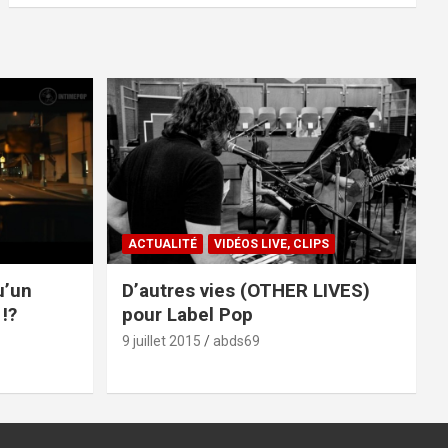
ACTUALITÉ
VIDÉOS LIVE, CLIPS
u’un
D’autres vies (OTHER LIVES)
!?
pour Label Pop
9 juillet 2015
abds69