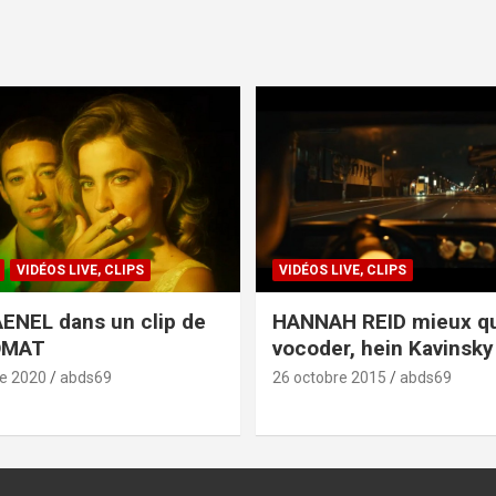
VIDÉOS LIVE, CLIPS
VIDÉOS LIVE, CLIPS
ENEL dans un clip de
HANNAH REID mieux q
OMAT
vocoder, hein Kavinsky 
e 2020
abds69
26 octobre 2015
abds69