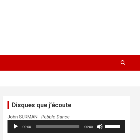
Disques que j’écoute
John SURMAN
Pebble Dance
Lecteur
Utilisez
00:00
00:00
audio
les
flèches