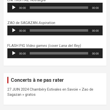
Lecteur
00:00
00:00
audio
ZAO de SAGAZAN
Aspiration
Lecteur
00:00
00:00
audio
FLASH PIG
Video games (cover Lana del Rey)
Lecteur
00:00
00:00
audio
Concerts à ne pas rater
27 JUIN 2024 Chambéry Estivales en Savoie « Zao de
Sagazan » gratos