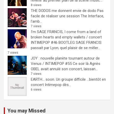
revenir au premier plan de la scène music...
8 views
THE DODOS me donnent envie de dodo
Pas
facile de réaliser une session The Interface,
l'amb...
7 views
I’m SAGE FRANCIS, I come from a land of
broken hearts and empty wallets / concert
INTIMEPOP #46 BOOTLEG
SAGE FRANCIS
passait par Lyon; quel plaisir de se mêler...
7 views
JOY : nouvelle planète tournant autour de
Venus / INTIMEPOP #55
Ce soir là Agnès
OBEL avait annulé son concert, laissan...
7 views
EARTH… soon.
Un groupe difficile ...bientôt en
concert Intimepop dès...
6 views
You may Missed