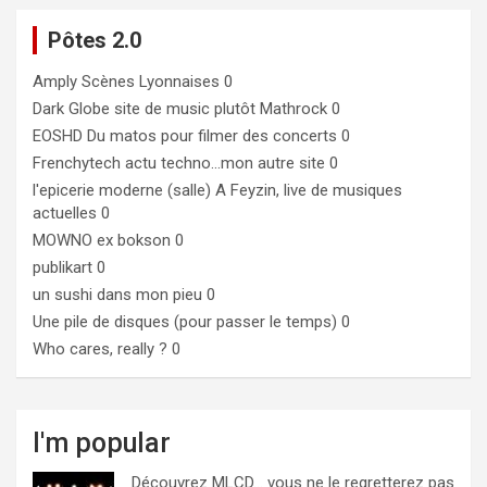
Pôtes 2.0
Amply
Scènes Lyonnaises 0
Dark Globe
site de music plutôt Mathrock 0
EOSHD
Du matos pour filmer des concerts 0
Frenchytech
actu techno…mon autre site 0
l'epicerie moderne (salle)
A Feyzin, live de musiques
actuelles 0
MOWNO ex bokson
0
publikart
0
un sushi dans mon pieu
0
Une pile de disques (pour passer le temps)
0
Who cares, really ?
0
I'm popular
Découvrez MLCD… vous ne le regretterez pas