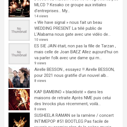
MLCD ? Kesako ce groupe aux initiales
d’entreprises… My...
14 views
« We have signal » nous fait un beau
WEDDING PRESENT
La télé public de
L'Alabama nous gate avec une vidéo de...
10 views
ES SIE JAIN était, non pas la fille de Tarzan ,
mais celle de Joan BAEZ
Allez aujourd'hui on
va parler folk avec une dame qui m...
9 views
Airelle BESSON , essayez !!
Airelle BESSON,
pour 2021 nous gratifie d'un nouvel alb...
8 views
KAP BAMBINO « blacklisté » dans les
maisons de retraite
Après NME puis celui
des Inrocks plus récemment, voilà...
8 views
SUSHEELA RAMAN se la ramène / concert
INTIMEPOP #51 BOOTLEG
Pas facile de