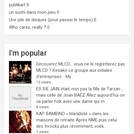
publikart
0
un sushi dans mon pieu
0
Une pile de disques (pour passer le temps)
0
Who cares, really ?
0
I'm popular
Découvrez MLCD… vous ne le regretterez pas
MLCD ? Kesako ce groupe aux initiales
d’entreprises… My...
13 views
ES SIE JAIN était, non pas la fille de Tarzan ,
mais celle de Joan BAEZ
Allez aujourd'hui on
va parler folk avec une dame qui m...
8 views
KAP BAMBINO « blacklisté » dans les
maisons de retraite
Après NME puis celui
des Inrocks plus récemment, voilà...
7 views