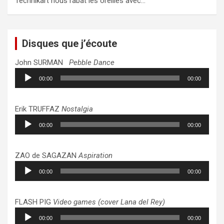
Technikart nous rabat les oreilles avec…
Disques que j’écoute
John SURMAN
Pebble Dance
Lecteur
00:00
00:00
audio
Erik TRUFFAZ
Nostalgia
Lecteur
00:00
00:00
audio
ZAO de SAGAZAN
Aspiration
Lecteur
00:00
00:00
audio
FLASH PIG
Video games (cover Lana del Rey)
Lecteur
00:00
00:00
audio