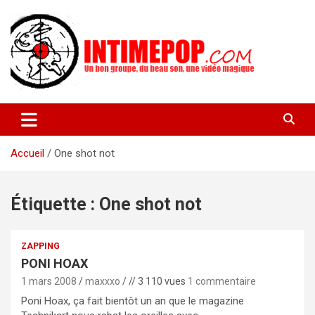
Aller
au
contenu
Un blog avec des sessions live filmées de concerts de musiques
intimepop.com
actuelles pop rock, post-rock, indé sur Lyon. rock pop concert
lyon
Accueil
One shot not
Étiquette :
One shot not
ZAPPING
PONI HOAX
1 mars 2008
maxxxo
// 3 110 vues
1 commentaire
Poni Hoax, ça fait bientôt un an que le magazine