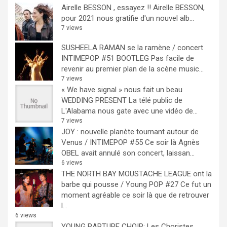
Airelle BESSON , essayez !!
Airelle BESSON,
pour 2021 nous gratifie d'un nouvel alb...
7 views
SUSHEELA RAMAN se la ramène / concert
INTIMEPOP #51 BOOTLEG
Pas facile de
revenir au premier plan de la scène music...
7 views
« We have signal » nous fait un beau
WEDDING PRESENT
La télé public de
L'Alabama nous gate avec une vidéo de...
7 views
JOY : nouvelle planète tournant autour de
Venus / INTIMEPOP #55
Ce soir là Agnès
OBEL avait annulé son concert, laissan...
6 views
THE NORTH BAY MOUSTACHE LEAGUE ont la
barbe qui pousse / Young POP #27
Ce fut un
moment agréable ce soir là que de retrouver
l...
6 views
YOUNG RAPTURE CHOIR: Les Choristes