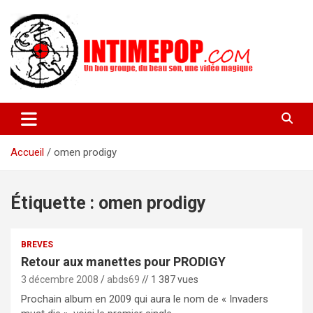
Aller
au
contenu
Un blog avec des sessions live filmées de concerts de musiques
intimepop.com
actuelles pop rock, post-rock, indé sur Lyon. rock pop concert
lyon
Accueil
omen prodigy
Étiquette :
omen prodigy
BREVES
Retour aux manettes pour PRODIGY
3 décembre 2008
abds69
// 1 387 vues
Prochain album en 2009 qui aura le nom de « Invaders