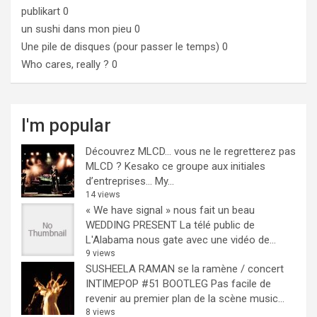
publikart
0
un sushi dans mon pieu
0
Une pile de disques (pour passer le temps)
0
Who cares, really ?
0
I'm popular
Découvrez MLCD… vous ne le regretterez pas
MLCD ? Kesako ce groupe aux initiales
d’entreprises… My...
14 views
« We have signal » nous fait un beau
WEDDING PRESENT
La télé public de
L'Alabama nous gate avec une vidéo de...
9 views
SUSHEELA RAMAN se la ramène / concert
INTIMEPOP #51 BOOTLEG
Pas facile de
revenir au premier plan de la scène music...
8 views