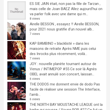
ES SIE JAIN était, non pas la fille de Tarzan ,
mais celle de Joan BAEZ
Allez aujourd'hui on
va parler folk avec une dame qui m...
8 views
Airelle BESSON , essayez !!
Airelle BESSON,
pour 2021 nous gratifie d'un nouvel alb...
7 views
KAP BAMBINO « blacklisté » dans les
maisons de retraite
Après NME puis celui
des Inrocks plus récemment, voilà...
7 views
JOY : nouvelle planète tournant autour de
Venus / INTIMEPOP #55
Ce soir là Agnès
OBEL avait annulé son concert, laissan...
6 views
THE DODOS me donnent envie de dodo
Pas
facile de réaliser une session The Interface,
l'amb...
6 views
THE NORTH BAY MOUSTACHE LEAGUE ont la
barbe qui pousse / Young POP #27
Ce fut un