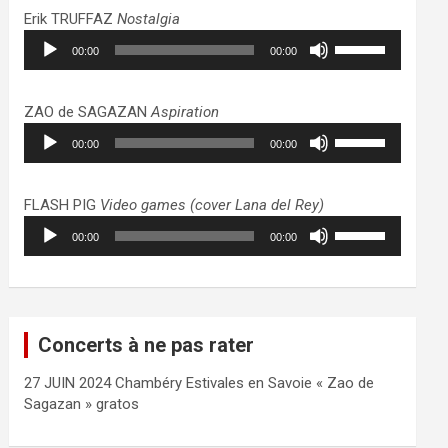
haut/bas
Erik TRUFFAZ
Nostalgia
pour
Lecteur
Utilisez
augmenter
00:00
00:00
audio
les
ou
flèches
diminuer
haut/bas
ZAO de SAGAZAN
Aspiration
le
pour
Lecteur
Utilisez
volume.
augmenter
00:00
00:00
audio
les
ou
flèches
diminuer
haut/bas
FLASH PIG
Video games (cover Lana del Rey)
le
pour
Lecteur
Utilisez
volume.
augmenter
00:00
00:00
audio
les
ou
flèches
diminuer
haut/bas
le
pour
volume.
augmenter
Concerts à ne pas rater
ou
diminuer
27 JUIN 2024 Chambéry Estivales en Savoie « Zao de
le
Sagazan » gratos
volume.