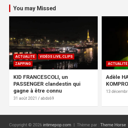
You may Missed
ACTUALITÉ
VIDÉOS LIVE, CLIPS
ZAPPING
ACTUALITÉ
KID FRANCESCOLI, un
Adèle HA
PASSENGER clandestin qui
KOMPR
gagne à être connu
13 décembr
31 août 2021
abds69
Copyright © 2026
intimepop.com
Thème par :
Theme Horse