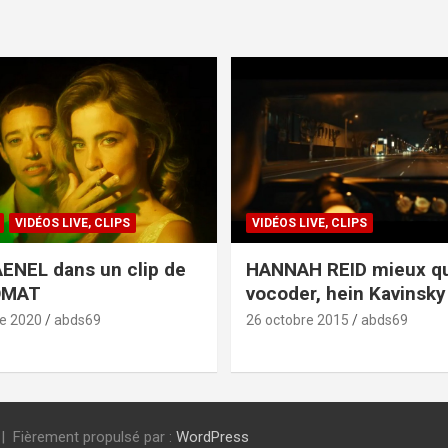
VIDÉOS LIVE, CLIPS
VIDÉOS LIVE, CLIPS
ENEL dans un clip de
HANNAH REID mieux q
OMAT
vocoder, hein Kavinsky 
e 2020
abds69
26 octobre 2015
abds69
Fièrement propulsé par :
WordPress