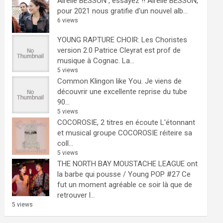
Airelle BESSON , essayez !!
Airelle BESSON,
pour 2021 nous gratifie d'un nouvel alb...
6 views
YOUNG RAPTURE CHOIR: Les Choristes
version 2.0
Patrice Cleyrat est prof de
musique à Cognac. La...
5 views
Common Klingon like You.
Je viens de
découvrir une excellente reprise du tube
90...
5 views
COCOROSIE, 2 titres en écoute
L'étonnant
et musical groupe COCOROSIE réiteire sa
coll...
5 views
THE NORTH BAY MOUSTACHE LEAGUE ont
la barbe qui pousse / Young POP #27
Ce
fut un moment agréable ce soir là que de
retrouver l...
5 views