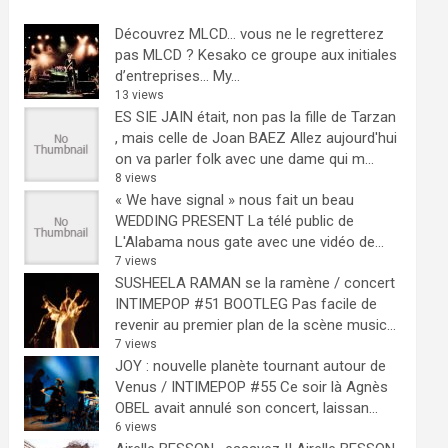
Découvrez MLCD… vous ne le regretterez
pas
MLCD ? Kesako ce groupe aux initiales
d’entreprises… My...
13 views
ES SIE JAIN était, non pas la fille de Tarzan
, mais celle de Joan BAEZ
Allez aujourd'hui
on va parler folk avec une dame qui m...
8 views
« We have signal » nous fait un beau
WEDDING PRESENT
La télé public de
L'Alabama nous gate avec une vidéo de...
7 views
SUSHEELA RAMAN se la ramène / concert
INTIMEPOP #51 BOOTLEG
Pas facile de
revenir au premier plan de la scène music...
7 views
JOY : nouvelle planète tournant autour de
Venus / INTIMEPOP #55
Ce soir là Agnès
OBEL avait annulé son concert, laissan...
6 views