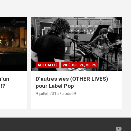
ACTUALITÉ
VIDÉOS LIVE, CLIPS
u’un
D’autres vies (OTHER LIVES)
!?
pour Label Pop
9 juillet 2015
abds69