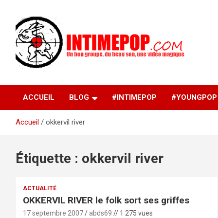
Aller
au
contenu
Un blog avec des sessions live filmées de concerts de
intimepop.com
musiques actuelles pop rock, post-rock, indé sur Lyon. rock po
concert lyon
ACCUEIL
BLOG
#INTIMEPOP
#YOUNGPOP
Accueil
okkervil river
Étiquette :
okkervil river
ACTUALITÉ
OKKERVIL RIVER le folk sort ses griffes
17 septembre 2007
abds69
// 1 275 vues