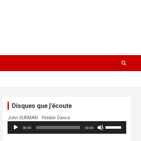
Disques que j’écoute
John SURMAN
Pebble Dance
Lecteur
Utilisez
00:00
00:00
audio
les
flèches