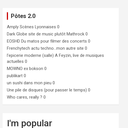
Pôtes 2.0
Amply
Scènes Lyonnaises 0
Dark Globe
site de music plutôt Mathrock 0
EOSHD
Du matos pour filmer des concerts 0
Frenchytech
actu techno…mon autre site 0
l'epicerie moderne (salle)
A Feyzin, live de musiques
actuelles 0
MOWNO ex bokson
0
publikart
0
un sushi dans mon pieu
0
Une pile de disques (pour passer le temps)
0
Who cares, really ?
0
I'm popular