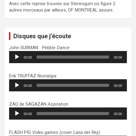
Avec cette reprise trouvée sur Stereogum où figure 2
autres morceaux par ailleurs, OF MONTREAL assure…
Disques que j’écoute
John SURMAN
Pebble Dance
Lecteur
00:00
00:00
audio
Erik TRUFFAZ
Nostalgia
Lecteur
00:00
00:00
audio
ZAO de SAGAZAN
Aspiration
Lecteur
00:00
00:00
audio
FLASH PIG
Video games (cover Lana del Rey)