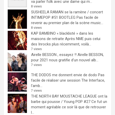
va parler folk avec une dame qui m...
8 views
SUSHEELA RAMAN se la ramène / concert
INTIMEPOP #51 BOOTLEG
Pas facile de
revenir au premier plan de la scène music...
8 views
KAP BAMBINO « blacklisté » dans les
maisons de retraite
Après NME puis celui
des Inrocks plus récemment, voilà...
7 views
Airelle BESSON , essayez !!
Airelle BESSON,
pour 2021 nous gratifie d'un nouvel alb...
7 views
THE DODOS me donnent envie de dodo
Pas
facile de réaliser une session The Interface,
l'amb...
7 views
THE NORTH BAY MOUSTACHE LEAGUE ont la
barbe qui pousse / Young POP #27
Ce fut un
moment agréable ce soir là que de retrouver
l...