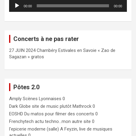
Lecteur
00:00
00:00
audio
Concerts à ne pas rater
27 JUIN 2024 Chambéry Estivales en Savoie « Zao de
Sagazan » gratos
Pôtes 2.0
Amply
Scènes Lyonnaises 0
Dark Globe
site de music plutôt Mathrock 0
EOSHD
Du matos pour filmer des concerts 0
Frenchytech
actu techno…mon autre site 0
l'epicerie moderne (salle)
A Feyzin, live de musiques
actuelles 0