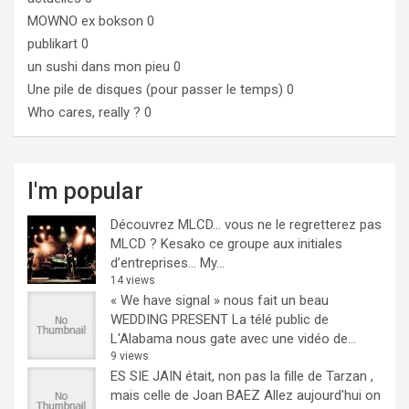
MOWNO ex bokson
0
publikart
0
un sushi dans mon pieu
0
Une pile de disques (pour passer le temps)
0
Who cares, really ?
0
I'm popular
Découvrez MLCD… vous ne le regretterez pas
MLCD ? Kesako ce groupe aux initiales
d’entreprises… My...
14 views
« We have signal » nous fait un beau
WEDDING PRESENT
La télé public de
L'Alabama nous gate avec une vidéo de...
9 views
ES SIE JAIN était, non pas la fille de Tarzan ,
mais celle de Joan BAEZ
Allez aujourd'hui on