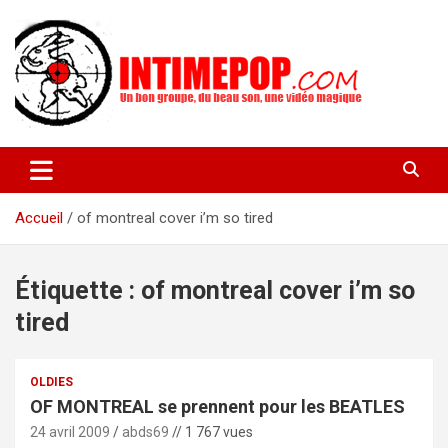
Aller
au
contenu
Un blog avec des sessions live filmées de concerts de musiques
intimepop.com
actuelles pop rock, post-rock, indé sur Lyon. rock pop concert
lyon
Accueil
of montreal cover i’m so tired
Étiquette :
of montreal cover i’m so
tired
OLDIES
OF MONTREAL se prennent pour les BEATLES
24 avril 2009
abds69
// 1 767 vues