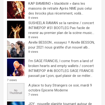
KAP BAMBINO « blacklisté » dans les
maisons de retraite
Après NME puis celui
des Inrocks plus récemment, voilà...
8 views
SUSHEELA RAMAN se la ramène / concert
INTIMEPOP #51 BOOTLEG
Pas facile de
revenir au premier plan de la scène music...
8 views
Airelle BESSON , essayez !!
Airelle BESSON,
pour 2021 nous gratifie d'un nouvel alb...
8 views
I’m SAGE FRANCIS, I come from a land of
broken hearts and empty wallets / concert
INTIMEPOP #46 BOOTLEG
SAGE FRANCIS
passait par Lyon; quel plaisir de se mêler...
7 views
A place to bury Strangers ce soir, mardi 9
octobre Epicerie Moderne
7 views
JOY : nouvelle planète tournant autour de