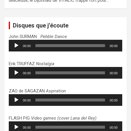
délicieuse, le Dijonnais de VITALIC frappe fort pour…
Disques que j’écoute
John SURMAN
Pebble Dance
Lecteur
00:00
00:00
audio
Erik TRUFFAZ
Nostalgia
Lecteur
00:00
00:00
audio
ZAO de SAGAZAN
Aspiration
Lecteur
00:00
00:00
audio
FLASH PIG
Video games (cover Lana del Rey)
Lecteur
00:00
00:00
audio