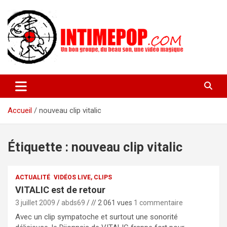
Aller
au
contenu
Un blog avec des sessions live filmées de concerts de musiques
intimepop.com
actuelles pop rock, post-rock, indé sur Lyon. rock pop concert
lyon
Accueil
nouveau clip vitalic
Étiquette :
nouveau clip vitalic
ACTUALITÉ
VIDÉOS LIVE, CLIPS
VITALIC est de retour
3 juillet 2009
abds69
// 2 061 vues
1 commentaire
Avec un clip sympatoche et surtout une sonorité