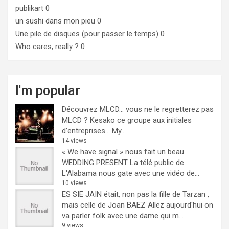
publikart
0
un sushi dans mon pieu
0
Une pile de disques (pour passer le temps)
0
Who cares, really ?
0
I'm popular
Découvrez MLCD… vous ne le regretterez pas
MLCD ? Kesako ce groupe aux initiales
d’entreprises… My...
14 views
« We have signal » nous fait un beau
WEDDING PRESENT
La télé public de
L'Alabama nous gate avec une vidéo de...
10 views
ES SIE JAIN était, non pas la fille de Tarzan ,
mais celle de Joan BAEZ
Allez aujourd'hui on
va parler folk avec une dame qui m...
9 views