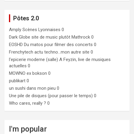
Pôtes 2.0
Amply
Scènes Lyonnaises 0
Dark Globe
site de music plutôt Mathrock 0
EOSHD
Du matos pour filmer des concerts 0
Frenchytech
actu techno…mon autre site 0
l'epicerie moderne (salle)
A Feyzin, live de musiques
actuelles 0
MOWNO ex bokson
0
publikart
0
un sushi dans mon pieu
0
Une pile de disques (pour passer le temps)
0
Who cares, really ?
0
I'm popular