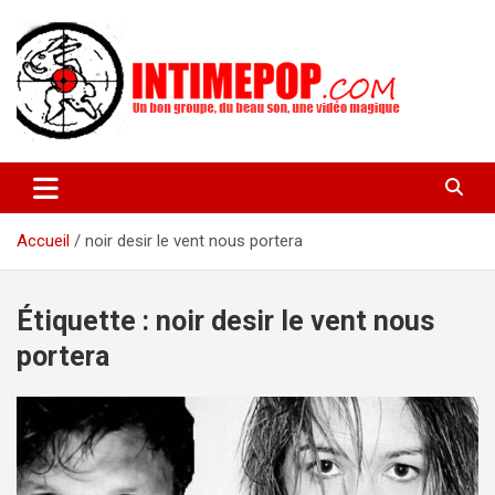
Aller
au
contenu
Un blog avec des sessions live filmées de concerts de musiques
intimepop.com
actuelles pop rock, post-rock, indé sur Lyon. rock pop concert
lyon
Accueil
noir desir le vent nous portera
Étiquette :
noir desir le vent nous
portera