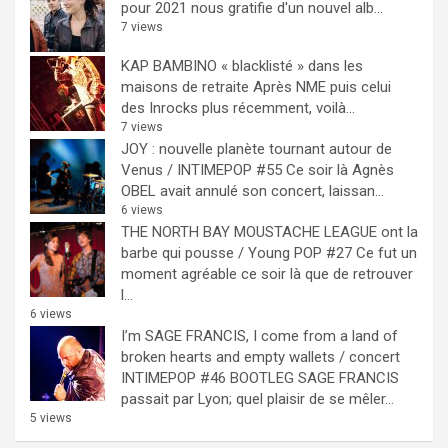
pour 2021 nous gratifie d'un nouvel alb...
7 views
KAP BAMBINO « blacklisté » dans les
maisons de retraite
Après NME puis celui
des Inrocks plus récemment, voilà...
7 views
JOY : nouvelle planète tournant autour de
Venus / INTIMEPOP #55
Ce soir là Agnès
OBEL avait annulé son concert, laissan...
6 views
THE NORTH BAY MOUSTACHE LEAGUE ont la
barbe qui pousse / Young POP #27
Ce fut un
moment agréable ce soir là que de retrouver
l...
6 views
I’m SAGE FRANCIS, I come from a land of
broken hearts and empty wallets / concert
INTIMEPOP #46 BOOTLEG
SAGE FRANCIS
passait par Lyon; quel plaisir de se mêler...
5 views