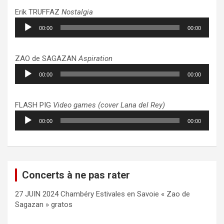
Erik TRUFFAZ
Nostalgia
Lecteur
00:00
00:00
audio
ZAO de SAGAZAN
Aspiration
Lecteur
00:00
00:00
audio
FLASH PIG
Video games (cover Lana del Rey)
Lecteur
00:00
00:00
audio
Concerts à ne pas rater
27 JUIN 2024 Chambéry Estivales en Savoie « Zao de
Sagazan » gratos