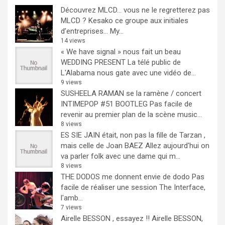
Découvrez MLCD… vous ne le regretterez pas
MLCD ? Kesako ce groupe aux initiales
d’entreprises… My...
14 views
« We have signal » nous fait un beau
WEDDING PRESENT
La télé public de
L'Alabama nous gate avec une vidéo de...
9 views
SUSHEELA RAMAN se la ramène / concert
INTIMEPOP #51 BOOTLEG
Pas facile de
revenir au premier plan de la scène music...
8 views
ES SIE JAIN était, non pas la fille de Tarzan ,
mais celle de Joan BAEZ
Allez aujourd'hui on
va parler folk avec une dame qui m...
8 views
THE DODOS me donnent envie de dodo
Pas
facile de réaliser une session The Interface,
l'amb...
7 views
Airelle BESSON , essayez !!
Airelle BESSON,