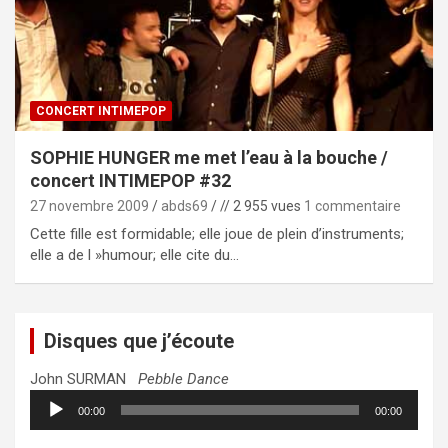
CONCERT INTIMEPOP
SOPHIE HUNGER me met l’eau à la bouche /
concert INTIMEPOP #32
27 novembre 2009
abds69
// 2 955 vues
1 commentaire
Cette fille est formidable; elle joue de plein d’instruments;
elle a de l »humour; elle cite du…
Disques que j’écoute
John SURMAN
Pebble Dance
Lecteur
00:00
00:00
audio