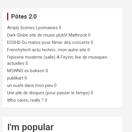
Pôtes 2.0
Amply
Scènes Lyonnaises 0
Dark Globe
site de music plutôt Mathrock 0
EOSHD
Du matos pour filmer des concerts 0
Frenchytech
actu techno…mon autre site 0
l'epicerie moderne (salle)
A Feyzin, live de musiques
actuelles 0
MOWNO ex bokson
0
publikart
0
un sushi dans mon pieu
0
Une pile de disques (pour passer le temps)
0
Who cares, really ?
0
I'm popular