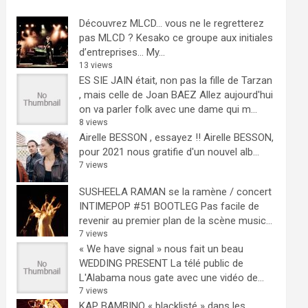
Découvrez MLCD… vous ne le regretterez
pas
MLCD ? Kesako ce groupe aux initiales
d’entreprises… My...
13 views
ES SIE JAIN était, non pas la fille de Tarzan
, mais celle de Joan BAEZ
Allez aujourd'hui
on va parler folk avec une dame qui m...
8 views
Airelle BESSON , essayez !!
Airelle BESSON,
pour 2021 nous gratifie d'un nouvel alb...
7 views
SUSHEELA RAMAN se la ramène / concert
INTIMEPOP #51 BOOTLEG
Pas facile de
revenir au premier plan de la scène music...
7 views
« We have signal » nous fait un beau
WEDDING PRESENT
La télé public de
L'Alabama nous gate avec une vidéo de...
7 views
KAP BAMBINO « blacklisté » dans les