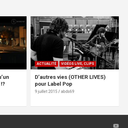
ACTUALITÉ
VIDÉOS LIVE, CLIPS
u’un
D’autres vies (OTHER LIVES)
!?
pour Label Pop
9 juillet 2015
abds69