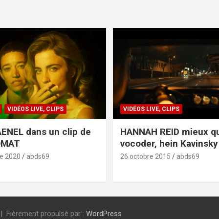
VIDÉOS LIVE, CLIPS
VIDÉOS LIVE, CLIPS
ENEL dans un clip de
HANNAH REID mieux q
OMAT
vocoder, hein Kavinsky 
e 2020
abds69
26 octobre 2015
abds69
Fièrement propulsé par :
WordPress