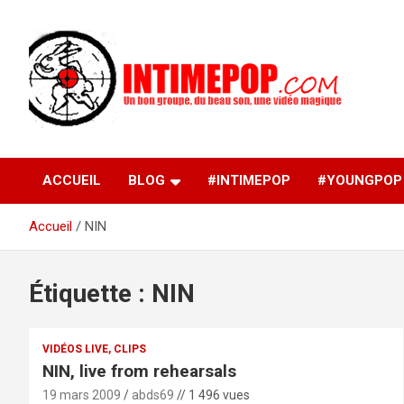
Aller
au
contenu
Un blog avec des sessions live filmées de concerts de
intimepop.com
musiques actuelles pop rock, post-rock, indé sur Lyon. rock po
concert lyon
ACCUEIL
BLOG
#INTIMEPOP
#YOUNGPOP
Accueil
NIN
Étiquette :
NIN
VIDÉOS LIVE, CLIPS
NIN, live from rehearsals
19 mars 2009
abds69
// 1 496 vues