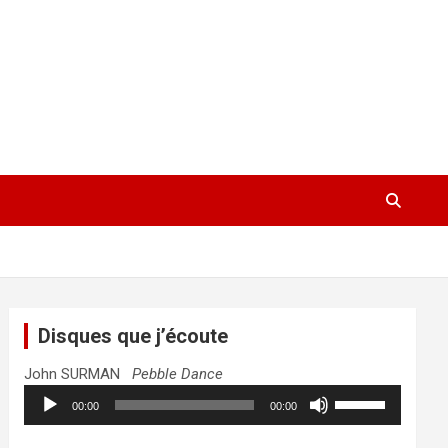
Disques que j’écoute
John SURMAN
Pebble Dance
Lecteur
Utilisez
00:00
00:00
audio
les
flèches