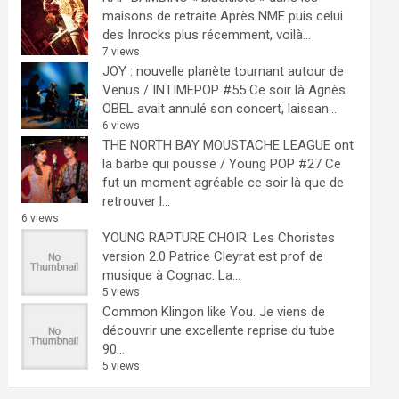
maisons de retraite
Après NME puis celui
des Inrocks plus récemment, voilà...
7 views
JOY : nouvelle planète tournant autour de
Venus / INTIMEPOP #55
Ce soir là Agnès
OBEL avait annulé son concert, laissan...
6 views
THE NORTH BAY MOUSTACHE LEAGUE ont
la barbe qui pousse / Young POP #27
Ce
fut un moment agréable ce soir là que de
retrouver l...
6 views
YOUNG RAPTURE CHOIR: Les Choristes
version 2.0
Patrice Cleyrat est prof de
musique à Cognac. La...
5 views
Common Klingon like You.
Je viens de
découvrir une excellente reprise du tube
90...
5 views