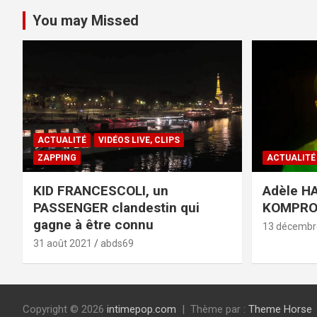
You may Missed
ACTUALITÉ
VIDÉOS LIVE, CLIPS
ZAPPING
ACTUALITÉ
KID FRANCESCOLI, un
Adèle HA
PASSENGER clandestin qui
KOMPR
gagne à être connu
13 décembr
31 août 2021
abds69
Copyright © 2026
intimepop.com
Thème par :
Theme Horse