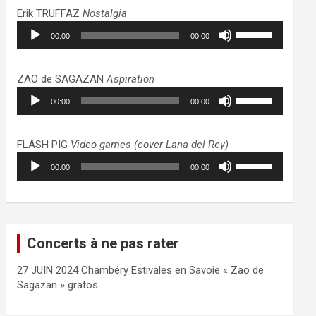
haut/bas
Erik TRUFFAZ
Nostalgia
pour
Lecteur
Utilisez
augmenter
00:00
00:00
audio
les
ou
flèches
diminuer
haut/bas
ZAO de SAGAZAN
Aspiration
le
pour
Lecteur
Utilisez
volume.
augmenter
00:00
00:00
audio
les
ou
flèches
diminuer
haut/bas
FLASH PIG
Video games (cover Lana del Rey)
le
pour
Lecteur
Utilisez
volume.
augmenter
00:00
00:00
audio
les
ou
flèches
diminuer
haut/bas
le
pour
volume.
augmenter
Concerts à ne pas rater
ou
diminuer
27 JUIN 2024 Chambéry Estivales en Savoie « Zao de
le
Sagazan » gratos
volume.