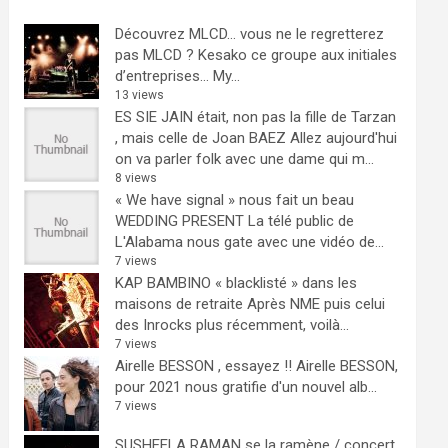
Découvrez MLCD… vous ne le regretterez
pas
MLCD ? Kesako ce groupe aux initiales
d’entreprises… My...
13 views
ES SIE JAIN était, non pas la fille de Tarzan
, mais celle de Joan BAEZ
Allez aujourd'hui
on va parler folk avec une dame qui m...
8 views
« We have signal » nous fait un beau
WEDDING PRESENT
La télé public de
L'Alabama nous gate avec une vidéo de...
7 views
KAP BAMBINO « blacklisté » dans les
maisons de retraite
Après NME puis celui
des Inrocks plus récemment, voilà...
7 views
Airelle BESSON , essayez !!
Airelle BESSON,
pour 2021 nous gratifie d'un nouvel alb...
7 views
SUSHEELA RAMAN se la ramène / concert