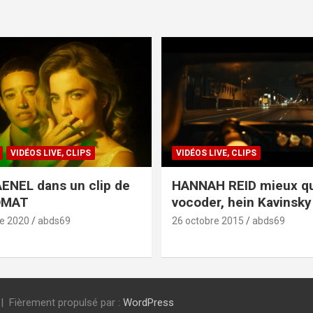
VIDÉOS LIVE, CLIPS
VIDÉOS LIVE, CLIPS
ENEL dans un clip de
HANNAH REID mieux q
OMAT
vocoder, hein Kavinsky 
e 2020
abds69
26 octobre 2015
abds69
Fièrement propulsé par :
WordPress