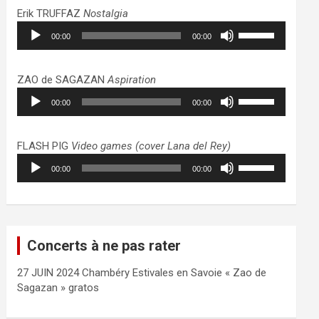
haut/bas
Erik TRUFFAZ
Nostalgia
pour
Lecteur
Utilisez
augmenter
00:00
00:00
audio
les
ou
flèches
diminuer
haut/bas
ZAO de SAGAZAN
Aspiration
le
pour
Lecteur
Utilisez
volume.
augmenter
00:00
00:00
audio
les
ou
flèches
diminuer
haut/bas
FLASH PIG
Video games (cover Lana del Rey)
le
pour
Lecteur
Utilisez
volume.
augmenter
00:00
00:00
audio
les
ou
flèches
diminuer
haut/bas
le
pour
volume.
augmenter
Concerts à ne pas rater
ou
diminuer
27 JUIN 2024 Chambéry Estivales en Savoie « Zao de
le
Sagazan » gratos
volume.