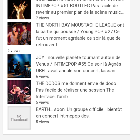
INTIMEPOP #51 BOOTLEG
Pas facile de
revenir au premier plan de la scène music...
7 views
THE NORTH BAY MOUSTACHE LEAGUE ont
la barbe qui pousse / Young POP #27
Ce
fut un moment agréable ce soir là que de
retrouver l...
6 views
JOY : nouvelle planète tournant autour de
Venus / INTIMEPOP #55
Ce soir là Agnès
OBEL avait annulé son concert, laissan...
6 views
THE DODOS me donnent envie de dodo
Pas facile de réaliser une session The
Interface, l'amb...
5 views
EARTH… soon.
Un groupe difficile ...bientôt
en concert Intimepop dès...
5 views