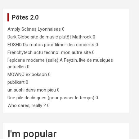
Pôtes 2.0
Amply
Scènes Lyonnaises 0
Dark Globe
site de music plutôt Mathrock 0
EOSHD
Du matos pour filmer des concerts 0
Frenchytech
actu techno…mon autre site 0
l'epicerie moderne (salle)
A Feyzin, live de musiques
actuelles 0
MOWNO ex bokson
0
publikart
0
un sushi dans mon pieu
0
Une pile de disques (pour passer le temps)
0
Who cares, really ?
0
I'm popular