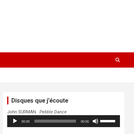
Disques que j’écoute
John SURMAN
Pebble Dance
Lecteur
Utilisez
00:00
00:00
audio
les
flèches