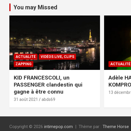
You may Missed
ACTUALITÉ
VIDÉOS LIVE, CLIPS
ZAPPING
ACTUALITÉ
KID FRANCESCOLI, un
Adèle HA
PASSENGER clandestin qui
KOMPR
gagne à être connu
13 décembr
31 août 2021
abds69
Copyright © 2026
intimepop.com
Thème par :
Theme Horse