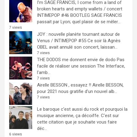
I’m SAGE FRANCIS, I come from a land of
broken hearts and empty wallets / concert
INTIMEPOP #46 BOOTLEG
SAGE FRANCIS
passait par Lyon; quel plaisir de se mêler...
7 views
JOY : nouvelle planète tournant autour de
Venus / INTIMEPOP #55
Ce soir là Agnès
OBEL avait annulé son concert, laissan...
7 views
THE DODOS me donnent envie de dodo
Pas
facile de réaliser une session The Interface,
l'amb...
7 views
Airelle BESSON , essayez !!
Airelle BESSON,
pour 2021 nous gratifie d'un nouvel alb...
7 views
Le baroque c’est aussi du rock et pourquoi la
musique ancienne, ça décoiffe.
C'est sur
cette citation que je souhaite vous faire
déc...
6 views