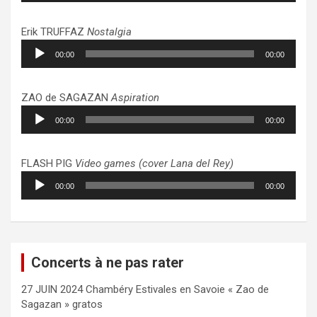
Erik TRUFFAZ
Nostalgia
Lecteur
00:00
00:00
audio
ZAO de SAGAZAN
Aspiration
Lecteur
00:00
00:00
audio
FLASH PIG
Video games (cover Lana del Rey)
Lecteur
00:00
00:00
audio
Concerts à ne pas rater
27 JUIN 2024 Chambéry Estivales en Savoie « Zao de
Sagazan » gratos