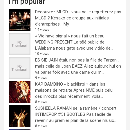
I'm popular
Découvrez MLCD… vous ne le regretterez pas
MLCD ? Kesako ce groupe aux initiales
d’entreprises… My...
14 views
« We have signal » nous fait un beau
WEDDING PRESENT
La télé public de
L'Alabama nous gate avec une vidéo de...
10 views
ES SIE JAIN était, non pas la fille de Tarzan ,
mais celle de Joan BAEZ
Allez aujourd'hui on
va parler folk avec une dame qui m...
9 views
KAP BAMBINO « blacklisté » dans les
maisons de retraite
Après NME puis celui
des Inrocks plus récemment, voilà...
8 views
SUSHEELA RAMAN se la ramène / concert
INTIMEPOP #51 BOOTLEG
Pas facile de
revenir au premier plan de la scène music...
8 views