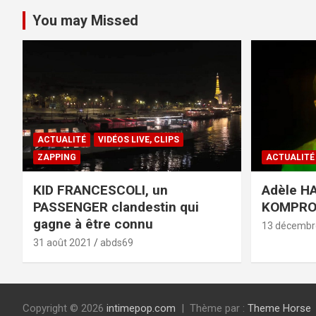
You may Missed
ACTUALITÉ
VIDÉOS LIVE, CLIPS
ZAPPING
ACTUALITÉ
KID FRANCESCOLI, un
Adèle HA
PASSENGER clandestin qui
KOMPR
gagne à être connu
13 décembr
31 août 2021
abds69
Copyright © 2026
intimepop.com
Thème par :
Theme Horse