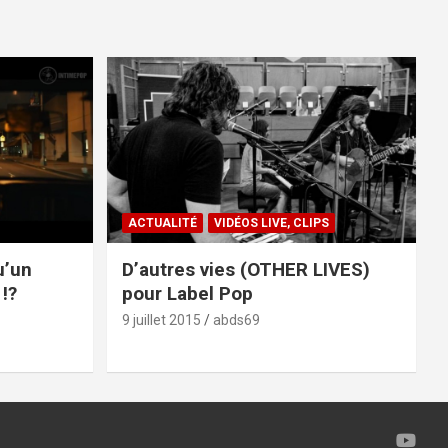
ACTUALITÉ
VIDÉOS LIVE, CLIPS
u’un
D’autres vies (OTHER LIVES)
!?
pour Label Pop
9 juillet 2015
abds69