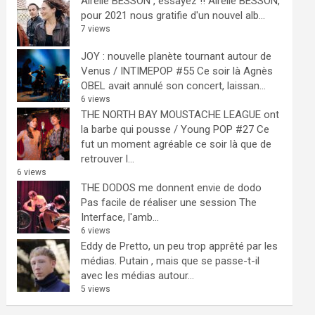
Airelle BESSON , essayez !!
Airelle BESSON,
pour 2021 nous gratifie d'un nouvel alb...
7 views
JOY : nouvelle planète tournant autour de
Venus / INTIMEPOP #55
Ce soir là Agnès
OBEL avait annulé son concert, laissan...
6 views
THE NORTH BAY MOUSTACHE LEAGUE ont
la barbe qui pousse / Young POP #27
Ce
fut un moment agréable ce soir là que de
retrouver l...
6 views
THE DODOS me donnent envie de dodo
Pas facile de réaliser une session The
Interface, l'amb...
6 views
Eddy de Pretto, un peu trop apprêté par les
médias.
Putain , mais que se passe-t-il
avec les médias autour...
5 views