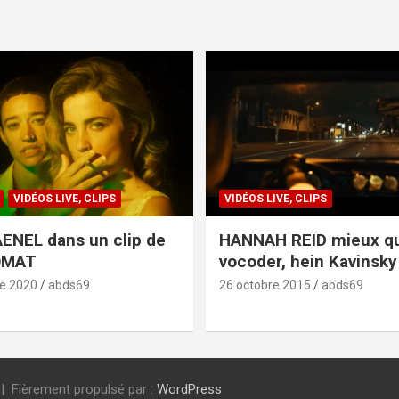
VIDÉOS LIVE, CLIPS
VIDÉOS LIVE, CLIPS
ENEL dans un clip de
HANNAH REID mieux q
OMAT
vocoder, hein Kavinsky 
e 2020
abds69
26 octobre 2015
abds69
Fièrement propulsé par :
WordPress