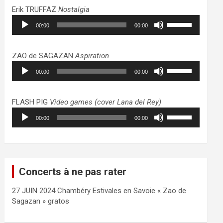
haut/bas
Erik TRUFFAZ
Nostalgia
pour
Lecteur
Utilisez
augmenter
00:00
00:00
audio
les
ou
flèches
diminuer
haut/bas
ZAO de SAGAZAN
Aspiration
le
pour
Lecteur
Utilisez
volume.
augmenter
00:00
00:00
audio
les
ou
flèches
diminuer
haut/bas
FLASH PIG
Video games (cover Lana del Rey)
le
pour
Lecteur
Utilisez
volume.
augmenter
00:00
00:00
audio
les
ou
flèches
diminuer
haut/bas
le
pour
volume.
augmenter
Concerts à ne pas rater
ou
diminuer
27 JUIN 2024 Chambéry Estivales en Savoie « Zao de
le
Sagazan » gratos
volume.