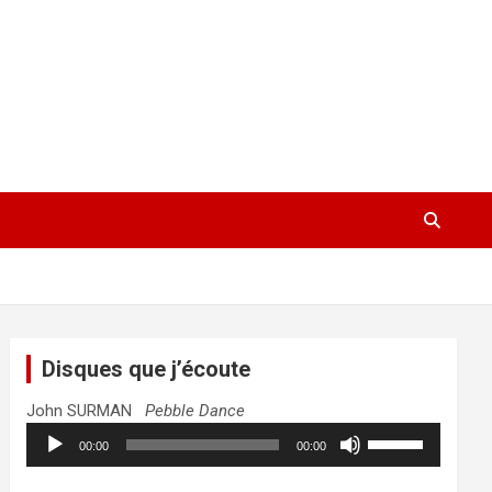
Disques que j’écoute
John SURMAN
Pebble Dance
Lecteur
Utilisez
00:00
00:00
audio
les
flèches