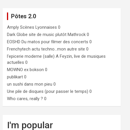
Pôtes 2.0
Amply
Scènes Lyonnaises 0
Dark Globe
site de music plutôt Mathrock 0
EOSHD
Du matos pour filmer des concerts 0
Frenchytech
actu techno…mon autre site 0
l'epicerie moderne (salle)
A Feyzin, live de musiques
actuelles 0
MOWNO ex bokson
0
publikart
0
un sushi dans mon pieu
0
Une pile de disques (pour passer le temps)
0
Who cares, really ?
0
I'm popular