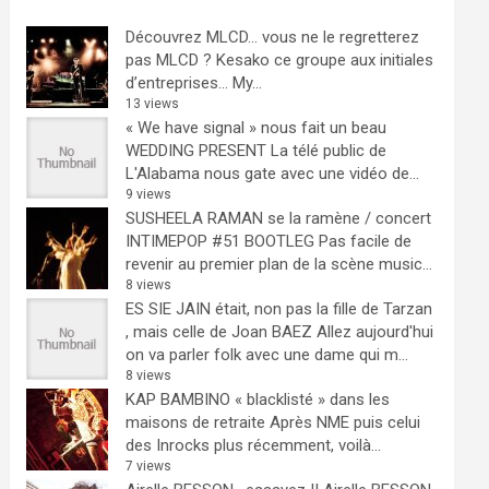
Découvrez MLCD… vous ne le regretterez
pas
MLCD ? Kesako ce groupe aux initiales
d’entreprises… My...
13 views
« We have signal » nous fait un beau
WEDDING PRESENT
La télé public de
L'Alabama nous gate avec une vidéo de...
9 views
SUSHEELA RAMAN se la ramène / concert
INTIMEPOP #51 BOOTLEG
Pas facile de
revenir au premier plan de la scène music...
8 views
ES SIE JAIN était, non pas la fille de Tarzan
, mais celle de Joan BAEZ
Allez aujourd'hui
on va parler folk avec une dame qui m...
8 views
KAP BAMBINO « blacklisté » dans les
maisons de retraite
Après NME puis celui
des Inrocks plus récemment, voilà...
7 views