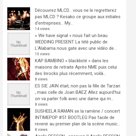
Découvrez MLCD… vous ne le regretterez
pas
MLCD ? Kesako ce groupe aux initiales
d’entreprises… My...
14 views
« We have signal » nous fait un beau
WEDDING PRESENT
La télé public de
L'Alabama nous gate avec une vidéo de...
10 views
KAP BAMBINO « blacklisté » dans les
maisons de retraite
Après NME puis celui
des Inrocks plus récemment, voilà...
8 views
ES SIE JAIN était, non pas la fille de Tarzan
, mais celle de Joan BAEZ
Allez aujourd'hui
on va parler folk avec une dame qui m...
8 views
SUSHEELA RAMAN se la ramène / concert
INTIMEPOP #51 BOOTLEG
Pas facile de
revenir au premier plan de la scène music...
8 views