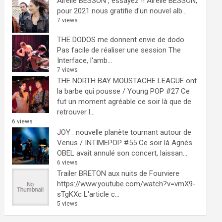
Airelle BESSON , essayez !!
Airelle BESSON,
pour 2021 nous gratifie d'un nouvel alb...
7 views
THE DODOS me donnent envie de dodo
Pas facile de réaliser une session The
Interface, l'amb...
7 views
THE NORTH BAY MOUSTACHE LEAGUE ont
la barbe qui pousse / Young POP #27
Ce
fut un moment agréable ce soir là que de
retrouver l...
6 views
JOY : nouvelle planète tournant autour de
Venus / INTIMEPOP #55
Ce soir là Agnès
OBEL avait annulé son concert, laissan...
6 views
Trailer BRETON aux nuits de Fourviere
https://www.youtube.com/watch?v=vmX9-
sTgKXc L'article c...
5 views