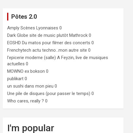
Pôtes 2.0
Amply
Scènes Lyonnaises 0
Dark Globe
site de music plutôt Mathrock 0
EOSHD
Du matos pour filmer des concerts 0
Frenchytech
actu techno…mon autre site 0
l'epicerie moderne (salle)
A Feyzin, live de musiques
actuelles 0
MOWNO ex bokson
0
publikart
0
un sushi dans mon pieu
0
Une pile de disques (pour passer le temps)
0
Who cares, really ?
0
I'm popular