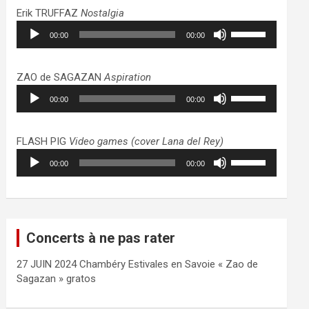
haut/bas
Erik TRUFFAZ
Nostalgia
pour
Lecteur
Utilisez
augmenter
00:00
00:00
audio
les
ou
flèches
diminuer
haut/bas
ZAO de SAGAZAN
Aspiration
le
pour
Lecteur
Utilisez
volume.
augmenter
00:00
00:00
audio
les
ou
flèches
diminuer
haut/bas
FLASH PIG
Video games (cover Lana del Rey)
le
pour
Lecteur
Utilisez
volume.
augmenter
00:00
00:00
audio
les
ou
flèches
diminuer
haut/bas
le
pour
volume.
augmenter
Concerts à ne pas rater
ou
diminuer
27 JUIN 2024 Chambéry Estivales en Savoie « Zao de
le
Sagazan » gratos
volume.