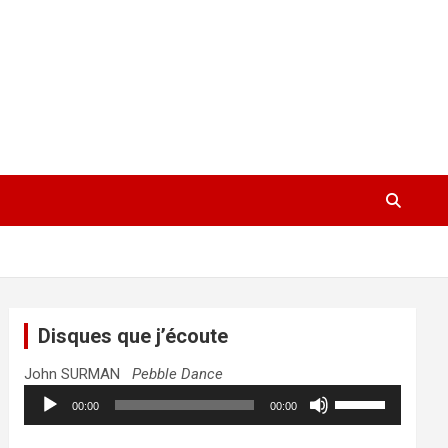
Disques que j’écoute
John SURMAN
Pebble Dance
Lecteur
Utilisez
00:00
00:00
audio
les
flèches