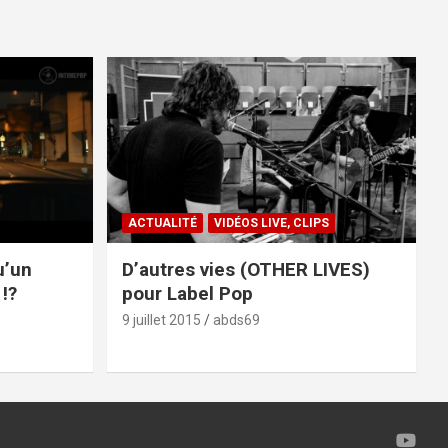
ACTUALITÉ
VIDÉOS LIVE, CLIPS
u’un
D’autres vies (OTHER LIVES)
!?
pour Label Pop
9 juillet 2015
abds69