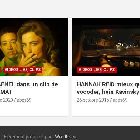
VIDÉOS LIVE, CLIPS
VIDÉOS LIVE, CLIPS
ENEL dans un clip de
HANNAH REID mieux q
OMAT
vocoder, hein Kavinsky 
e 2020
abds69
26 octobre 2015
abds69
Fièrement propulsé par :
WordPress