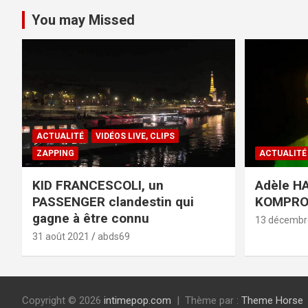
You may Missed
ACTUALITÉ
VIDÉOS LIVE, CLIPS
ZAPPING
ACTUALITÉ
KID FRANCESCOLI, un
Adèle HA
PASSENGER clandestin qui
KOMPR
gagne à être connu
13 décembr
31 août 2021
abds69
Copyright © 2026
intimepop.com
Thème par :
Theme Horse