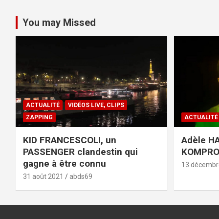
You may Missed
ACTUALITÉ
VIDÉOS LIVE, CLIPS
ZAPPING
ACTUALITÉ
KID FRANCESCOLI, un
Adèle HA
PASSENGER clandestin qui
KOMPR
gagne à être connu
13 décembr
31 août 2021
abds69