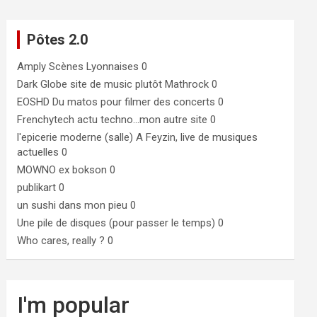
Pôtes 2.0
Amply
Scènes Lyonnaises 0
Dark Globe
site de music plutôt Mathrock 0
EOSHD
Du matos pour filmer des concerts 0
Frenchytech
actu techno…mon autre site 0
l'epicerie moderne (salle)
A Feyzin, live de musiques
actuelles 0
MOWNO ex bokson
0
publikart
0
un sushi dans mon pieu
0
Une pile de disques (pour passer le temps)
0
Who cares, really ?
0
I'm popular