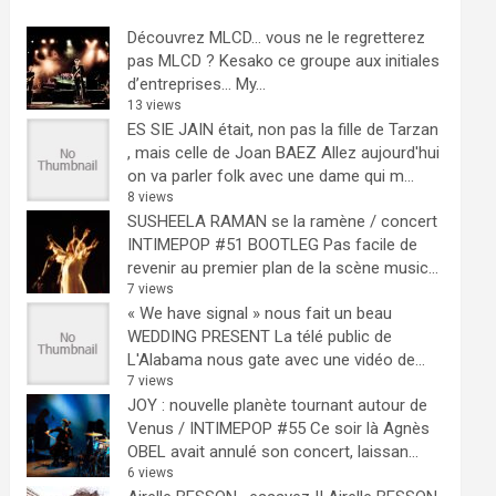
Découvrez MLCD… vous ne le regretterez
pas
MLCD ? Kesako ce groupe aux initiales
d’entreprises… My...
13 views
ES SIE JAIN était, non pas la fille de Tarzan
, mais celle de Joan BAEZ
Allez aujourd'hui
on va parler folk avec une dame qui m...
8 views
SUSHEELA RAMAN se la ramène / concert
INTIMEPOP #51 BOOTLEG
Pas facile de
revenir au premier plan de la scène music...
7 views
« We have signal » nous fait un beau
WEDDING PRESENT
La télé public de
L'Alabama nous gate avec une vidéo de...
7 views
JOY : nouvelle planète tournant autour de
Venus / INTIMEPOP #55
Ce soir là Agnès
OBEL avait annulé son concert, laissan...
6 views