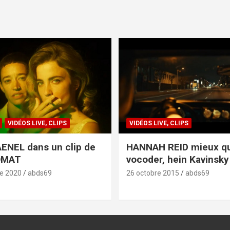
VIDÉOS LIVE, CLIPS
VIDÉOS LIVE, CLIPS
ENEL dans un clip de
HANNAH REID mieux q
OMAT
vocoder, hein Kavinsky 
e 2020
abds69
26 octobre 2015
abds69