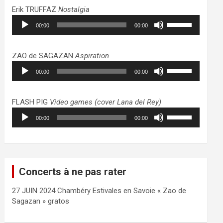
haut/bas
Erik TRUFFAZ
Nostalgia
pour
Lecteur
Utilisez
augmenter
00:00
00:00
audio
les
ou
flèches
diminuer
haut/bas
ZAO de SAGAZAN
Aspiration
le
pour
Lecteur
Utilisez
volume.
augmenter
00:00
00:00
audio
les
ou
flèches
diminuer
haut/bas
FLASH PIG
Video games (cover Lana del Rey)
le
pour
Lecteur
Utilisez
volume.
augmenter
00:00
00:00
audio
les
ou
flèches
diminuer
haut/bas
le
pour
volume.
augmenter
Concerts à ne pas rater
ou
diminuer
27 JUIN 2024 Chambéry Estivales en Savoie « Zao de
le
Sagazan » gratos
volume.