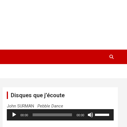
Disques que j’écoute
John SURMAN
Pebble Dance
Lecteur
Utilisez
00:00
00:00
audio
les
flèches