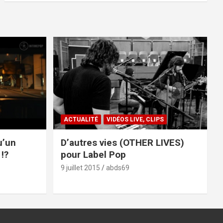
ACTUALITÉ
VIDÉOS LIVE, CLIPS
u’un
D’autres vies (OTHER LIVES)
!?
pour Label Pop
9 juillet 2015
abds69