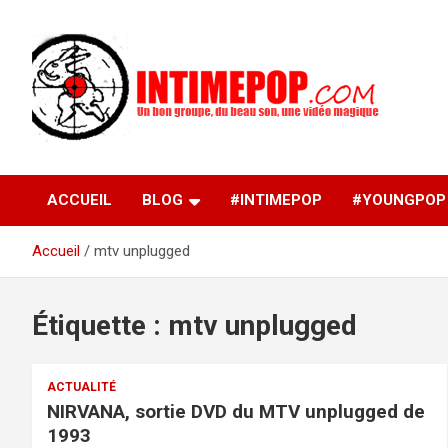
Aller
au
contenu
Un blog avec des sessions live filmées de concerts de
intimepop.com
musiques actuelles pop rock, post-rock, indé sur Lyon. rock po
concert lyon
ACCUEIL
BLOG
#INTIMEPOP
#YOUNGPOP
Accueil
mtv unplugged
Étiquette :
mtv unplugged
ACTUALITÉ
NIRVANA, sortie DVD du MTV unplugged de
1993