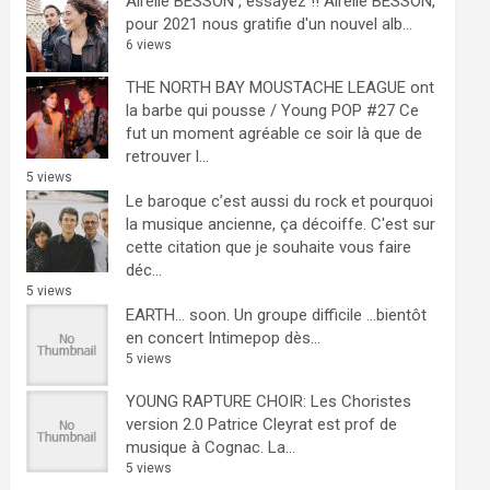
Airelle BESSON , essayez !!
Airelle BESSON,
pour 2021 nous gratifie d'un nouvel alb...
6 views
THE NORTH BAY MOUSTACHE LEAGUE ont
la barbe qui pousse / Young POP #27
Ce
fut un moment agréable ce soir là que de
retrouver l...
5 views
Le baroque c’est aussi du rock et pourquoi
la musique ancienne, ça décoiffe.
C'est sur
cette citation que je souhaite vous faire
déc...
5 views
EARTH… soon.
Un groupe difficile ...bientôt
en concert Intimepop dès...
5 views
YOUNG RAPTURE CHOIR: Les Choristes
version 2.0
Patrice Cleyrat est prof de
musique à Cognac. La...
5 views