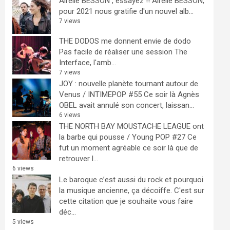
Airelle BESSON , essayez !!
Airelle BESSON,
pour 2021 nous gratifie d'un nouvel alb...
7 views
THE DODOS me donnent envie de dodo
Pas facile de réaliser une session The
Interface, l'amb...
7 views
JOY : nouvelle planète tournant autour de
Venus / INTIMEPOP #55
Ce soir là Agnès
OBEL avait annulé son concert, laissan...
6 views
THE NORTH BAY MOUSTACHE LEAGUE ont
la barbe qui pousse / Young POP #27
Ce
fut un moment agréable ce soir là que de
retrouver l...
6 views
Le baroque c’est aussi du rock et pourquoi
la musique ancienne, ça décoiffe.
C'est sur
cette citation que je souhaite vous faire
déc...
5 views