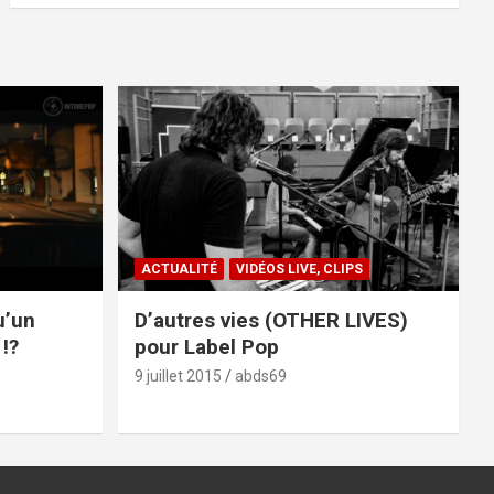
ACTUALITÉ
VIDÉOS LIVE, CLIPS
u’un
D’autres vies (OTHER LIVES)
!?
pour Label Pop
9 juillet 2015
abds69