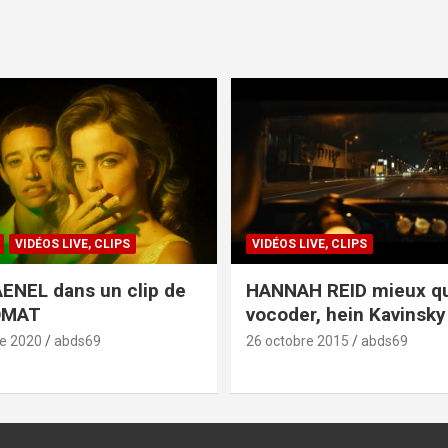
VIDÉOS LIVE, CLIPS
VIDÉOS LIVE, CLIPS
ENEL dans un clip de
HANNAH REID mieux q
OMAT
vocoder, hein Kavinsky 
e 2020
abds69
26 octobre 2015
abds69