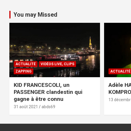
You may Missed
ACTUALITÉ
VIDÉOS LIVE, CLIPS
ZAPPING
ACTUALITÉ
KID FRANCESCOLI, un
Adèle HA
PASSENGER clandestin qui
KOMPR
gagne à être connu
13 décembr
31 août 2021
abds69