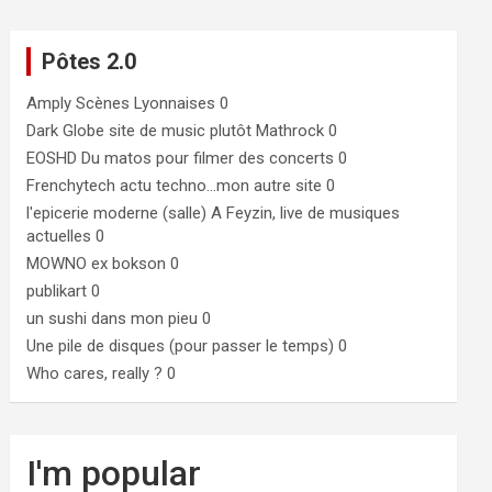
Pôtes 2.0
Amply
Scènes Lyonnaises 0
Dark Globe
site de music plutôt Mathrock 0
EOSHD
Du matos pour filmer des concerts 0
Frenchytech
actu techno…mon autre site 0
l'epicerie moderne (salle)
A Feyzin, live de musiques
actuelles 0
MOWNO ex bokson
0
publikart
0
un sushi dans mon pieu
0
Une pile de disques (pour passer le temps)
0
Who cares, really ?
0
I'm popular