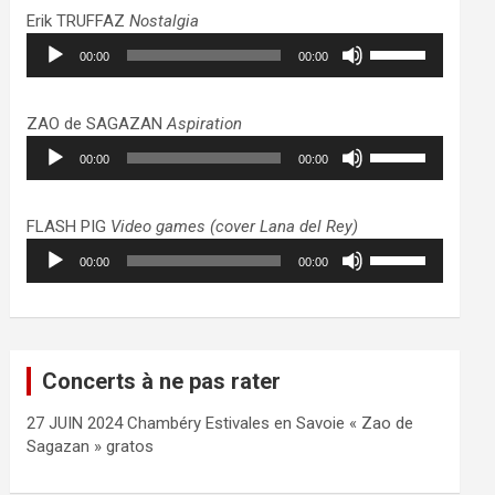
haut/bas
Erik TRUFFAZ
Nostalgia
pour
Lecteur
Utilisez
augmenter
00:00
00:00
audio
les
ou
flèches
diminuer
haut/bas
ZAO de SAGAZAN
Aspiration
le
pour
Lecteur
Utilisez
volume.
augmenter
00:00
00:00
audio
les
ou
flèches
diminuer
haut/bas
FLASH PIG
Video games (cover Lana del Rey)
le
pour
Lecteur
Utilisez
volume.
augmenter
00:00
00:00
audio
les
ou
flèches
diminuer
haut/bas
le
pour
volume.
augmenter
Concerts à ne pas rater
ou
diminuer
27 JUIN 2024 Chambéry Estivales en Savoie « Zao de
le
Sagazan » gratos
volume.