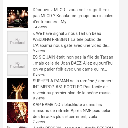
Découvrez MLCD… vous ne le regretterez
pas
MLCD ? Kesako ce groupe aux initiales
d’entreprises… My...
14 views
« We have signal » nous fait un beau
WEDDING PRESENT
La télé public de
L'Alabama nous gate avec une vidéo de...
9 views
ES SIE JAIN était, non pas la fille de Tarzan
, mais celle de Joan BAEZ
Allez aujourd'hui
on va parler folk avec une dame qui m...
8 views
SUSHEELA RAMAN se la ramène / concert
INTIMEPOP #51 BOOTLEG
Pas facile de
revenir au premier plan de la scène music...
8 views
KAP BAMBINO « blacklisté » dans les
maisons de retraite
Après NME puis celui
des Inrocks plus récemment, voilà...
7 views