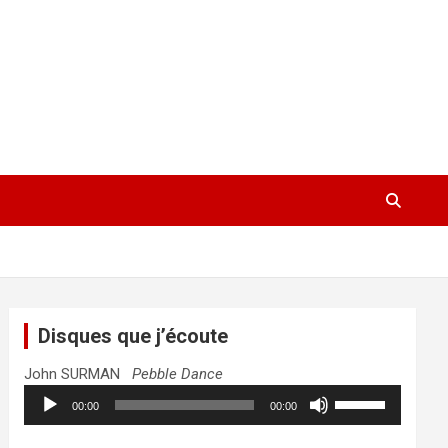
Disques que j’écoute
John SURMAN
Pebble Dance
Lecteur
Utilisez
00:00
00:00
audio
les
flèches