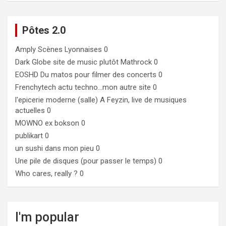
Pôtes 2.0
Amply
Scènes Lyonnaises 0
Dark Globe
site de music plutôt Mathrock 0
EOSHD
Du matos pour filmer des concerts 0
Frenchytech
actu techno…mon autre site 0
l'epicerie moderne (salle)
A Feyzin, live de musiques
actuelles 0
MOWNO ex bokson
0
publikart
0
un sushi dans mon pieu
0
Une pile de disques (pour passer le temps)
0
Who cares, really ?
0
I'm popular