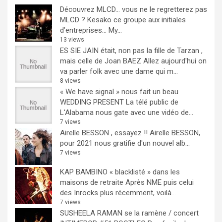
Découvrez MLCD… vous ne le regretterez pas
MLCD ? Kesako ce groupe aux initiales
d’entreprises… My...
13 views
ES SIE JAIN était, non pas la fille de Tarzan ,
mais celle de Joan BAEZ
Allez aujourd'hui on
va parler folk avec une dame qui m...
8 views
« We have signal » nous fait un beau
WEDDING PRESENT
La télé public de
L'Alabama nous gate avec une vidéo de...
7 views
Airelle BESSON , essayez !!
Airelle BESSON,
pour 2021 nous gratifie d'un nouvel alb...
7 views
KAP BAMBINO « blacklisté » dans les
maisons de retraite
Après NME puis celui
des Inrocks plus récemment, voilà...
7 views
SUSHEELA RAMAN se la ramène / concert