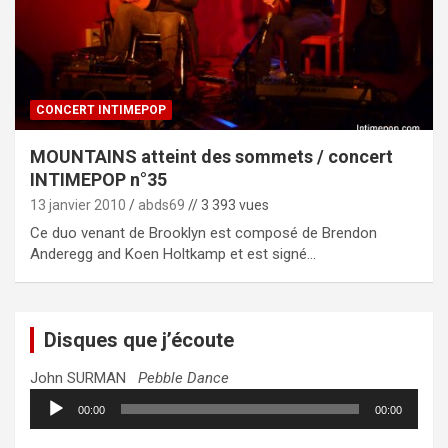
CONCERT INTIMEPOP
MOUNTAINS atteint des sommets / concert
INTIMEPOP n°35
13 janvier 2010
abds69
// 3 393 vues
Ce duo venant de Brooklyn est composé de Brendon
Anderegg and Koen Holtkamp et est signé…
Disques que j’écoute
John SURMAN
Pebble Dance
Lecteur
00:00
00:00
audio