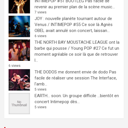
INTIMEPOP #51 BOOTLEG
Pas facile de
revenir au premier plan de la scène music...
7 views
JOY : nouvelle planète tournant autour de
Venus / INTIMEPOP #55
Ce soir là Agnès
OBEL avait annulé son concert, laissan...
6 views
THE NORTH BAY MOUSTACHE LEAGUE ont la
barbe qui pousse / Young POP #27
Ce fut un
moment agréable ce soir là que de retrouver
l...
6 views
THE DODOS me donnent envie de dodo
Pas
facile de réaliser une session The Interface,
l'amb...
5 views
EARTH… soon.
Un groupe difficile ...bientôt en
concert Intimepop dès...
5 views