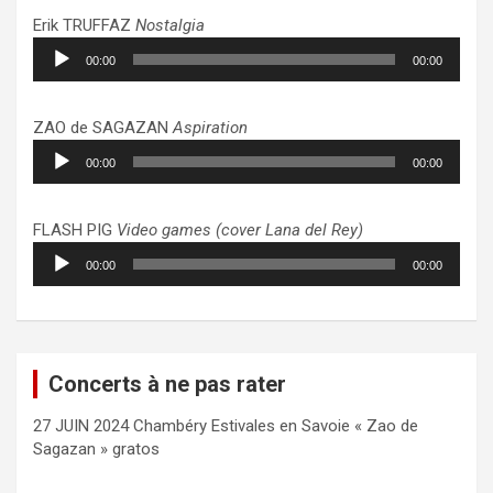
Erik TRUFFAZ
Nostalgia
Lecteur
00:00
00:00
audio
ZAO de SAGAZAN
Aspiration
Lecteur
00:00
00:00
audio
FLASH PIG
Video games (cover Lana del Rey)
Lecteur
00:00
00:00
audio
Concerts à ne pas rater
27 JUIN 2024 Chambéry Estivales en Savoie « Zao de
Sagazan » gratos