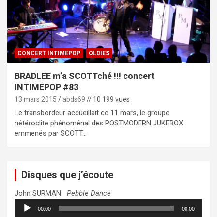
CONCERT INTIMEPOP
OLDIES
BRADLEE m’a SCOTTché !!! concert
INTIMEPOP #83
13 mars 2015
abds69
// 10 199 vues
Le transbordeur accueillait ce 11 mars, le groupe
hétéroclite phénoménal des POSTMODERN JUKEBOX
emmenés par SCOTT…
Disques que j’écoute
John SURMAN
Pebble Dance
Lecteur
00:00
00:00
audio