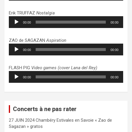
Erik TRUFFAZ
Nostalgia
Lecteur
00:00
00:00
audio
ZAO de SAGAZAN
Aspiration
Lecteur
00:00
00:00
audio
FLASH PIG
Video games (cover Lana del Rey)
Lecteur
00:00
00:00
audio
Concerts à ne pas rater
27 JUIN 2024 Chambéry Estivales en Savoie « Zao de
Sagazan » gratos