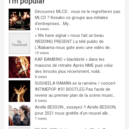
I'm popular
Découvrez MLCD… vous ne le regretterez pas
MLCD ? Kesako ce groupe aux initiales
d’entreprises… My...
14 views
« We have signal » nous fait un beau
WEDDING PRESENT
La télé public de
L'Alabama nous gate avec une vidéo de...
10 views
KAP BAMBINO « blacklisté » dans les
maisons de retraite
Après NME puis celui
des Inrocks plus récemment, voilà...
8 views
SUSHEELA RAMAN se la ramène / concert
INTIMEPOP #51 BOOTLEG
Pas facile de
revenir au premier plan de la scène music...
8 views
Airelle BESSON , essayez !!
Airelle BESSON,
pour 2021 nous gratifie d'un nouvel alb...
7 views