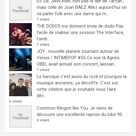
ES SIE JAIN était, non pas la fille de Tarzan ,
mais celle de Joan BAEZ
Allez aujourd'hui on
va parler folk avec une dame qui m...
7 views
THE DODOS me donnent envie de dodo
Pas
facile de réaliser une session The Interface,
l'amb...
7 views
JOY : nouvelle planète tournant autour de
Venus / INTIMEPOP #55
Ce soir là Agnès
OBEL avait annulé son concert, laissan...
7 views
Le baroque c’est aussi du rock et pourquoi la
musique ancienne, ça décoiffe.
C'est sur
cette citation que je souhaite vous faire
déc...
6 views
Common Klingon like You.
Je viens de
découvrir une excellente reprise du tube 90...
6 views