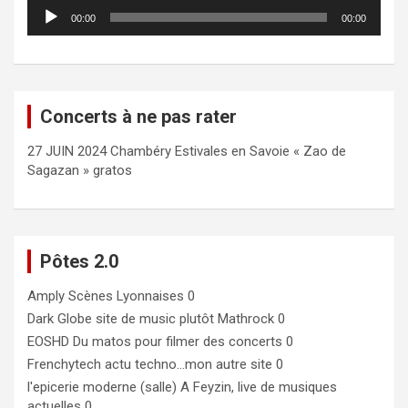
Lecteur
00:00
00:00
audio
Concerts à ne pas rater
27 JUIN 2024 Chambéry Estivales en Savoie « Zao de
Sagazan » gratos
Pôtes 2.0
Amply
Scènes Lyonnaises 0
Dark Globe
site de music plutôt Mathrock 0
EOSHD
Du matos pour filmer des concerts 0
Frenchytech
actu techno…mon autre site 0
l'epicerie moderne (salle)
A Feyzin, live de musiques
actuelles 0