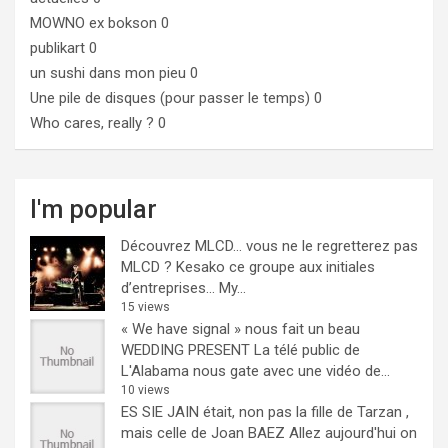
MOWNO ex bokson
0
publikart
0
un sushi dans mon pieu
0
Une pile de disques (pour passer le temps)
0
Who cares, really ?
0
I'm popular
Découvrez MLCD… vous ne le regretterez pas
MLCD ? Kesako ce groupe aux initiales
d’entreprises… My...
15 views
« We have signal » nous fait un beau
WEDDING PRESENT
La télé public de
L'Alabama nous gate avec une vidéo de...
10 views
ES SIE JAIN était, non pas la fille de Tarzan ,
mais celle de Joan BAEZ
Allez aujourd'hui on