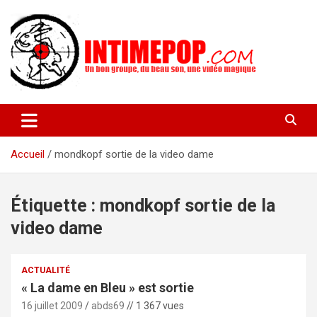
Aller
au
contenu
Un blog avec des sessions live filmées de concerts de musiques
intimepop.com
actuelles pop rock, post-rock, indé sur Lyon. rock pop concert
lyon
Accueil
mondkopf sortie de la video dame
Étiquette :
mondkopf sortie de la
video dame
ACTUALITÉ
« La dame en Bleu » est sortie
16 juillet 2009
abds69
// 1 367 vues