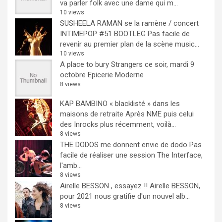
va parler folk avec une dame qui m...
10 views
SUSHEELA RAMAN se la ramène / concert
INTIMEPOP #51 BOOTLEG
Pas facile de
revenir au premier plan de la scène music...
10 views
A place to bury Strangers ce soir, mardi 9
octobre Epicerie Moderne
8 views
KAP BAMBINO « blacklisté » dans les
maisons de retraite
Après NME puis celui
des Inrocks plus récemment, voilà...
8 views
THE DODOS me donnent envie de dodo
Pas
facile de réaliser une session The Interface,
l'amb...
8 views
Airelle BESSON , essayez !!
Airelle BESSON,
pour 2021 nous gratifie d'un nouvel alb...
8 views