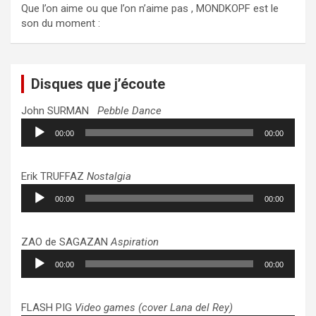
Que l’on aime ou que l’on n’aime pas , MONDKOPF est le
son du moment :
Disques que j’écoute
John SURMAN
Pebble Dance
Lecteur
00:00
00:00
audio
Erik TRUFFAZ
Nostalgia
Lecteur
00:00
00:00
audio
ZAO de SAGAZAN
Aspiration
Lecteur
00:00
00:00
audio
FLASH PIG
Video games (cover Lana del Rey)