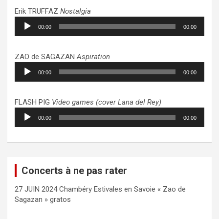
Erik TRUFFAZ
Nostalgia
Lecteur
00:00
00:00
audio
ZAO de SAGAZAN
Aspiration
Lecteur
00:00
00:00
audio
FLASH PIG
Video games (cover Lana del Rey)
Lecteur
00:00
00:00
audio
Concerts à ne pas rater
27 JUIN 2024 Chambéry Estivales en Savoie « Zao de
Sagazan » gratos