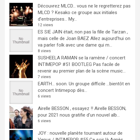
Découvrez MLCD… vous ne le regretterez pas
MLCD ? Kesako ce groupe aux initiales
d’entreprises… My...
12 views
ES SIE JAIN était, non pas la fille de Tarzan ,
mais celle de Joan BAEZ
Allez aujourd'hui on
va parler folk avec une dame qui m...
8 views
SUSHEELA RAMAN se la ramène / concert
INTIMEPOP #51 BOOTLEG
Pas facile de
revenir au premier plan de la scène music...
7 views
EARTH… soon.
Un groupe difficile ...bientôt en
concert Intimepop dès...
6 views
Airelle BESSON , essayez !!
Airelle BESSON,
pour 2021 nous gratifie d'un nouvel alb...
6 views
JOY : nouvelle planète tournant autour de
Venus / INTIMEPOP #55
Ce soir là Agnès