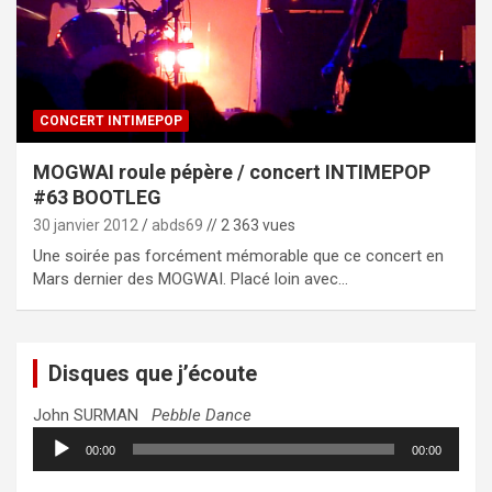
CONCERT INTIMEPOP
MOGWAI roule pépère / concert INTIMEPOP
#63 BOOTLEG
30 janvier 2012
abds69
// 2 363 vues
Une soirée pas forcément mémorable que ce concert en
Mars dernier des MOGWAI. Placé loin avec…
Disques que j’écoute
John SURMAN
Pebble Dance
Lecteur
00:00
00:00
audio