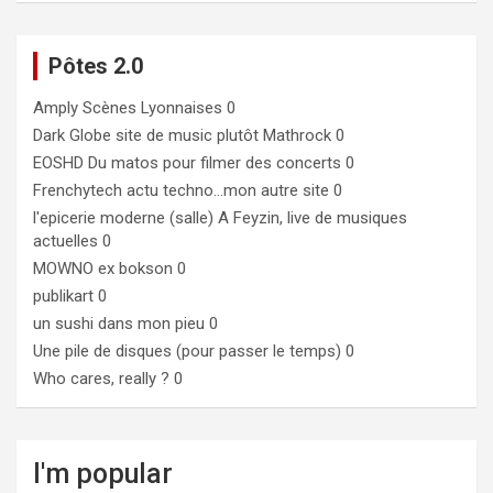
Pôtes 2.0
Amply
Scènes Lyonnaises 0
Dark Globe
site de music plutôt Mathrock 0
EOSHD
Du matos pour filmer des concerts 0
Frenchytech
actu techno…mon autre site 0
l'epicerie moderne (salle)
A Feyzin, live de musiques
actuelles 0
MOWNO ex bokson
0
publikart
0
un sushi dans mon pieu
0
Une pile de disques (pour passer le temps)
0
Who cares, really ?
0
I'm popular