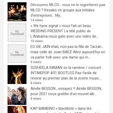
Découvrez MLCD… vous ne le regretterez pas
MLCD ? Kesako ce groupe aux initiales
d’entreprises… My...
14 views
« We have signal » nous fait un beau
WEDDING PRESENT
La télé public de
L'Alabama nous gate avec une vidéo de...
10 views
ES SIE JAIN était, non pas la fille de Tarzan ,
mais celle de Joan BAEZ
Allez aujourd'hui on
va parler folk avec une dame qui m...
9 views
SUSHEELA RAMAN se la ramène / concert
INTIMEPOP #51 BOOTLEG
Pas facile de
revenir au premier plan de la scène music...
8 views
Airelle BESSON , essayez !!
Airelle BESSON,
pour 2021 nous gratifie d'un nouvel alb...
8 views
KAP BAMBINO « blacklisté » dans les