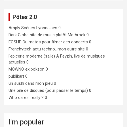
Pôtes 2.0
Amply
Scènes Lyonnaises 0
Dark Globe
site de music plutôt Mathrock 0
EOSHD
Du matos pour filmer des concerts 0
Frenchytech
actu techno…mon autre site 0
l'epicerie moderne (salle)
A Feyzin, live de musiques
actuelles 0
MOWNO ex bokson
0
publikart
0
un sushi dans mon pieu
0
Une pile de disques (pour passer le temps)
0
Who cares, really ?
0
I'm popular