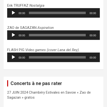
Erik TRUFFAZ
Nostalgia
Lecteur
00:00
00:00
audio
ZAO de SAGAZAN
Aspiration
Lecteur
00:00
00:00
audio
FLASH PIG
Video games (cover Lana del Rey)
Lecteur
00:00
00:00
audio
Concerts à ne pas rater
27 JUIN 2024 Chambéry Estivales en Savoie « Zao de
Sagazan » gratos