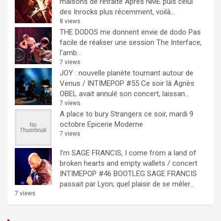
maisons de retraite
Après NME puis celui
des Inrocks plus récemment, voilà...
8 views
THE DODOS me donnent envie de dodo
Pas
facile de réaliser une session The Interface,
l'amb...
7 views
JOY : nouvelle planète tournant autour de
Venus / INTIMEPOP #55
Ce soir là Agnès
OBEL avait annulé son concert, laissan...
7 views
A place to bury Strangers ce soir, mardi 9
octobre Epicerie Moderne
7 views
I’m SAGE FRANCIS, I come from a land of
broken hearts and empty wallets / concert
INTIMEPOP #46 BOOTLEG
SAGE FRANCIS
passait par Lyon; quel plaisir de se mêler...
7 views