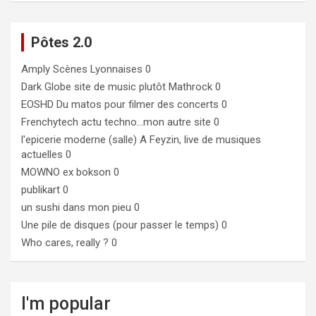
Pôtes 2.0
Amply
Scènes Lyonnaises 0
Dark Globe
site de music plutôt Mathrock 0
EOSHD
Du matos pour filmer des concerts 0
Frenchytech
actu techno…mon autre site 0
l'epicerie moderne (salle)
A Feyzin, live de musiques
actuelles 0
MOWNO ex bokson
0
publikart
0
un sushi dans mon pieu
0
Une pile de disques (pour passer le temps)
0
Who cares, really ?
0
I'm popular