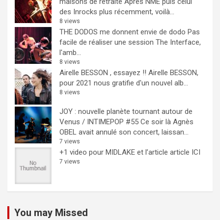
maisons de retraite
Après NME puis celui
des Inrocks plus récemment, voilà...
8 views
THE DODOS me donnent envie de dodo
Pas
facile de réaliser une session The Interface,
l'amb...
8 views
Airelle BESSON , essayez !!
Airelle BESSON,
pour 2021 nous gratifie d'un nouvel alb...
8 views
JOY : nouvelle planète tournant autour de
Venus / INTIMEPOP #55
Ce soir là Agnès
OBEL avait annulé son concert, laissan...
7 views
+1 video pour MIDLAKE et l’article
article ICI
7 views
You may Missed