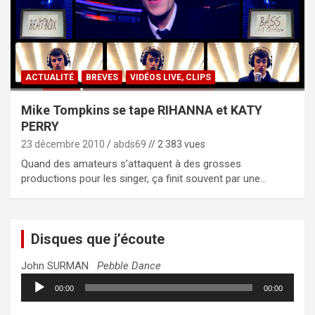
ACTUALITÉ
BREVES
VIDÉOS LIVE, CLIPS
Mike Tompkins se tape RIHANNA et KATY
PERRY
23 décembre 2010
abds69
// 2 383 vues
Quand des amateurs s’attaquent à des grosses
productions pour les singer, ça finit souvent par une…
Disques que j’écoute
John SURMAN
Pebble Dance
Lecteur
00:00
00:00
audio