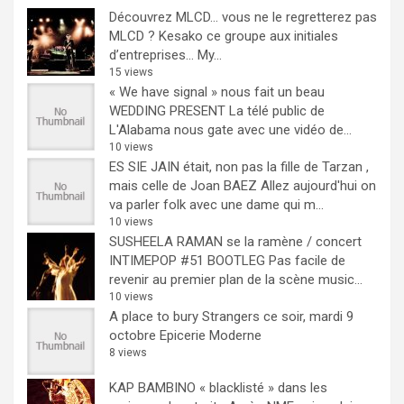
Découvrez MLCD… vous ne le regretterez pas
MLCD ? Kesako ce groupe aux initiales
d’entreprises… My...
15 views
« We have signal » nous fait un beau
WEDDING PRESENT
La télé public de
L'Alabama nous gate avec une vidéo de...
10 views
ES SIE JAIN était, non pas la fille de Tarzan ,
mais celle de Joan BAEZ
Allez aujourd'hui on
va parler folk avec une dame qui m...
10 views
SUSHEELA RAMAN se la ramène / concert
INTIMEPOP #51 BOOTLEG
Pas facile de
revenir au premier plan de la scène music...
10 views
A place to bury Strangers ce soir, mardi 9
octobre Epicerie Moderne
8 views
KAP BAMBINO « blacklisté » dans les