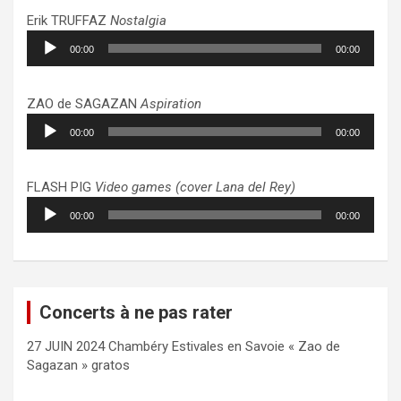
Erik TRUFFAZ
Nostalgia
Lecteur
00:00
00:00
audio
ZAO de SAGAZAN
Aspiration
Lecteur
00:00
00:00
audio
FLASH PIG
Video games (cover Lana del Rey)
Lecteur
00:00
00:00
audio
Concerts à ne pas rater
27 JUIN 2024 Chambéry Estivales en Savoie « Zao de
Sagazan » gratos