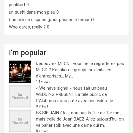
publikart
0
un sushi dans mon pieu
0
Une pile de disques (pour passer le temps)
0
Who cares, really ?
0
I'm popular
Découvrez MLCD… vous ne le regretterez pas
MLCD ? Kesako ce groupe aux initiales
d’entreprises… My...
14 views
« We have signal » nous fait un beau
WEDDING PRESENT
La télé public de
L'Alabama nous gate avec une vidéo de...
9 views
ES SIE JAIN était, non pas la fille de Tarzan ,
mais celle de Joan BAEZ
Allez aujourd'hui on
va parler folk avec une dame qui m...
8 views