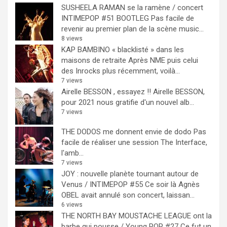
SUSHEELA RAMAN se la ramène / concert
INTIMEPOP #51 BOOTLEG
Pas facile de
revenir au premier plan de la scène music...
8 views
KAP BAMBINO « blacklisté » dans les
maisons de retraite
Après NME puis celui
des Inrocks plus récemment, voilà...
7 views
Airelle BESSON , essayez !!
Airelle BESSON,
pour 2021 nous gratifie d'un nouvel alb...
7 views
THE DODOS me donnent envie de dodo
Pas
facile de réaliser une session The Interface,
l'amb...
7 views
JOY : nouvelle planète tournant autour de
Venus / INTIMEPOP #55
Ce soir là Agnès
OBEL avait annulé son concert, laissan...
6 views
THE NORTH BAY MOUSTACHE LEAGUE ont la
barbe qui pousse / Young POP #27
Ce fut un