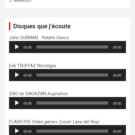
J. Newsom.
Disques que j’écoute
John SURMAN
Pebble Dance
Lecteur
00:00
00:00
audio
Erik TRUFFAZ
Nostalgia
Lecteur
00:00
00:00
audio
ZAO de SAGAZAN
Aspiration
Lecteur
00:00
00:00
audio
FLASH PIG
Video games (cover Lana del Rey)
Lecteur
00:00
00:00
audio