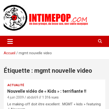
Aller
au
contenu
Un blog avec des sessions live filmées de concerts de musiques
intimepop.com
actuelles pop rock, post-rock, indé sur Lyon. rock pop concert
lyon
Accueil
mgmt nouvelle video
Étiquette :
mgmt nouvelle video
ACTUALITÉ
Nouvelle vidéo de « Kids » : terrifiante !!
4 juin 2009
abds69
// 1 316 vues
Le making-off doit être excellent : MGMT « kids » featuring