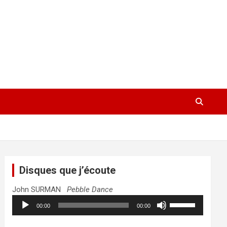
Disques que j’écoute
John SURMAN
Pebble Dance
Lecteur
Utilisez
00:00
00:00
audio
les
flèches