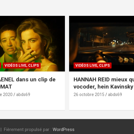
VIDÉOS LIVE, CLIPS
VIDÉOS LIVE, CLIPS
ENEL dans un clip de
HANNAH REID mieux q
OMAT
vocoder, hein Kavinsky 
e 2020
abds69
26 octobre 2015
abds69
Fièrement propulsé par :
WordPress