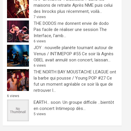
maisons de retraite
Après NME puis celui
des Inrocks plus récemment, voilà...
7 views
THE DODOS me donnent envie de dodo
Pas facile de réaliser une session The
Interface, l'amb...
6 views
JOY : nouvelle planète tournant autour de
Venus / INTIMEPOP #55
Ce soir là Agnès
OBEL avait annulé son concert, laissan...
6 views
THE NORTH BAY MOUSTACHE LEAGUE ont
la barbe qui pousse / Young POP #27
Ce
fut un moment agréable ce soir là que de
retrouver l...
6 views
EARTH… soon.
Un groupe difficile ...bientôt
en concert Intimepop dès...
5 views