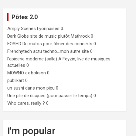
Pôtes 2.0
Amply
Scènes Lyonnaises 0
Dark Globe
site de music plutôt Mathrock 0
EOSHD
Du matos pour filmer des concerts 0
Frenchytech
actu techno…mon autre site 0
l'epicerie moderne (salle)
A Feyzin, live de musiques
actuelles 0
MOWNO ex bokson
0
publikart
0
un sushi dans mon pieu
0
Une pile de disques (pour passer le temps)
0
Who cares, really ?
0
I'm popular