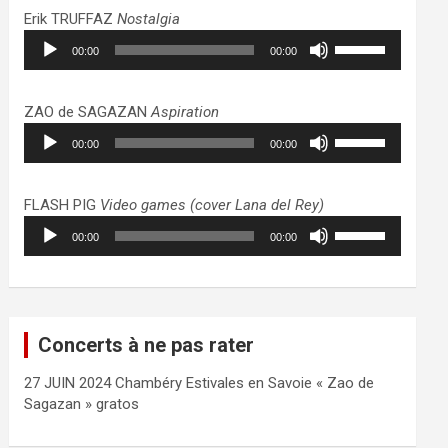
haut/bas
Erik TRUFFAZ
Nostalgia
pour
Lecteur
Utilisez
augmenter
00:00
00:00
audio
les
ou
flèches
diminuer
haut/bas
ZAO de SAGAZAN
Aspiration
le
pour
Lecteur
Utilisez
volume.
augmenter
00:00
00:00
audio
les
ou
flèches
diminuer
haut/bas
FLASH PIG
Video games (cover Lana del Rey)
le
pour
Lecteur
Utilisez
volume.
augmenter
00:00
00:00
audio
les
ou
flèches
diminuer
haut/bas
le
pour
volume.
augmenter
Concerts à ne pas rater
ou
diminuer
27 JUIN 2024 Chambéry Estivales en Savoie « Zao de
le
Sagazan » gratos
volume.