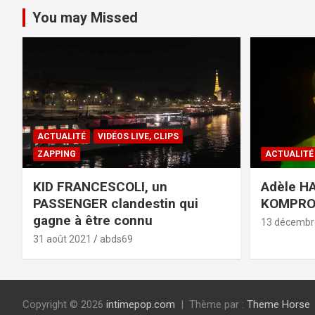
You may Missed
ACTUALITÉ
VIDÉOS LIVE, CLIPS
ZAPPING
ACTUALITÉ
KID FRANCESCOLI, un
Adèle HA
PASSENGER clandestin qui
KOMPR
gagne à être connu
13 décembr
31 août 2021
abds69
Copyright © 2026
intimepop.com
Thème par :
Theme Horse