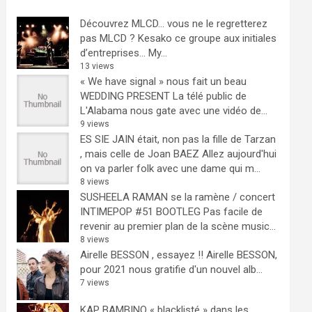
Découvrez MLCD… vous ne le regretterez
pas
MLCD ? Kesako ce groupe aux initiales
d’entreprises… My...
13 views
« We have signal » nous fait un beau
WEDDING PRESENT
La télé public de
L'Alabama nous gate avec une vidéo de...
9 views
ES SIE JAIN était, non pas la fille de Tarzan
, mais celle de Joan BAEZ
Allez aujourd'hui
on va parler folk avec une dame qui m...
8 views
SUSHEELA RAMAN se la ramène / concert
INTIMEPOP #51 BOOTLEG
Pas facile de
revenir au premier plan de la scène music...
8 views
Airelle BESSON , essayez !!
Airelle BESSON,
pour 2021 nous gratifie d'un nouvel alb...
7 views
KAP BAMBINO « blacklisté » dans les