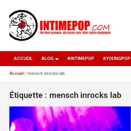
Aller
au
contenu
Un blog avec des sessions live filmées de concerts de
intimepop.com
musiques actuelles pop rock, post-rock, indé sur Lyon. rock po
concert lyon
ACCUEIL
BLOG
#INTIMEPOP
#YOUNGPOP
Accueil
mensch inrocks lab
Étiquette :
mensch inrocks lab