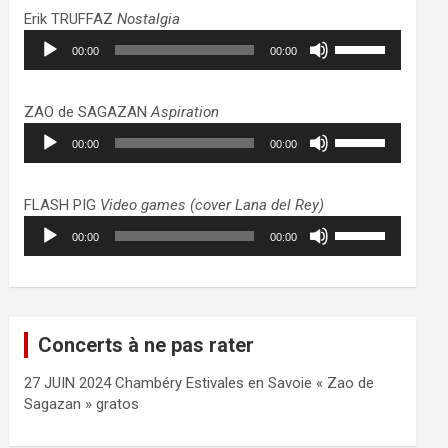
haut/bas
Erik TRUFFAZ
Nostalgia
pour
Lecteur
Utilisez
augmenter
00:00
00:00
audio
les
ou
flèches
diminuer
haut/bas
ZAO de SAGAZAN
Aspiration
le
pour
Lecteur
Utilisez
volume.
augmenter
00:00
00:00
audio
les
ou
flèches
diminuer
haut/bas
FLASH PIG
Video games (cover Lana del Rey)
le
pour
Lecteur
Utilisez
volume.
augmenter
00:00
00:00
audio
les
ou
flèches
diminuer
haut/bas
le
pour
volume.
augmenter
Concerts à ne pas rater
ou
diminuer
27 JUIN 2024 Chambéry Estivales en Savoie « Zao de
le
Sagazan » gratos
volume.