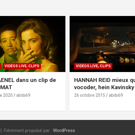
VIDÉOS LIVE, CLIPS
VIDÉOS LIVE, CLIPS
ENEL dans un clip de
HANNAH REID mieux q
OMAT
vocoder, hein Kavinsky 
e 2020
abds69
26 octobre 2015
abds69
Fièrement propulsé par :
WordPress