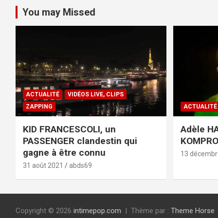
You may Missed
ACTUALITÉ
VIDÉOS LIVE, CLIPS
ZAPPING
ACTUALITÉ
KID FRANCESCOLI, un
Adèle HA
PASSENGER clandestin qui
KOMPR
gagne à être connu
13 décembr
31 août 2021
abds69
Copyright © 2026
intimepop.com
Thème par :
Theme Horse