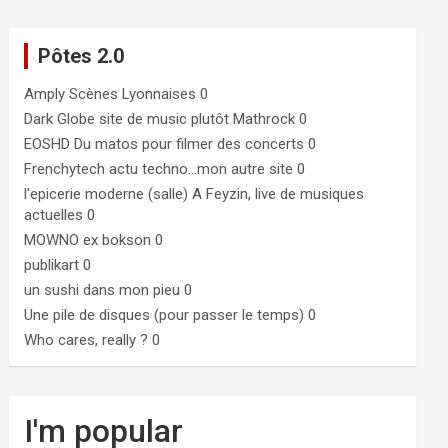
Pôtes 2.0
Amply
Scènes Lyonnaises 0
Dark Globe
site de music plutôt Mathrock 0
EOSHD
Du matos pour filmer des concerts 0
Frenchytech
actu techno…mon autre site 0
l'epicerie moderne (salle)
A Feyzin, live de musiques
actuelles 0
MOWNO ex bokson
0
publikart
0
un sushi dans mon pieu
0
Une pile de disques (pour passer le temps)
0
Who cares, really ?
0
I'm popular