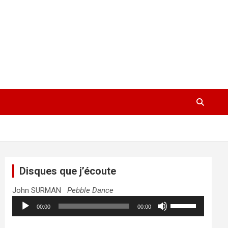
Disques que j’écoute
John SURMAN
Pebble Dance
Lecteur
Utilisez
00:00
00:00
audio
les
flèches