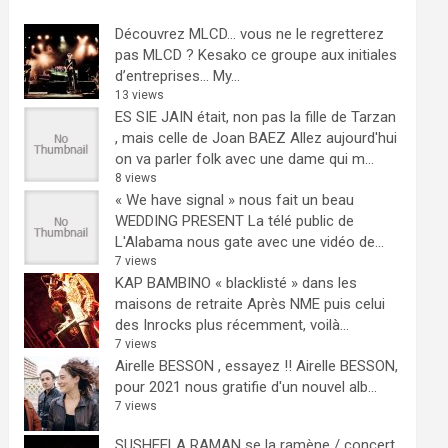
Découvrez MLCD… vous ne le regretterez
pas
MLCD ? Kesako ce groupe aux initiales
d’entreprises… My...
13 views
ES SIE JAIN était, non pas la fille de Tarzan
, mais celle de Joan BAEZ
Allez aujourd'hui
on va parler folk avec une dame qui m...
8 views
« We have signal » nous fait un beau
WEDDING PRESENT
La télé public de
L'Alabama nous gate avec une vidéo de...
7 views
KAP BAMBINO « blacklisté » dans les
maisons de retraite
Après NME puis celui
des Inrocks plus récemment, voilà...
7 views
Airelle BESSON , essayez !!
Airelle BESSON,
pour 2021 nous gratifie d'un nouvel alb...
7 views
SUSHEELA RAMAN se la ramène / concert