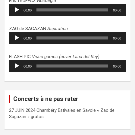
Erik TRUFFAZ
Nostalgia
Lecteur
00:00
00:00
audio
ZAO de SAGAZAN
Aspiration
Lecteur
00:00
00:00
audio
FLASH PIG
Video games (cover Lana del Rey)
Lecteur
00:00
00:00
audio
Concerts à ne pas rater
27 JUIN 2024 Chambéry Estivales en Savoie « Zao de
Sagazan » gratos