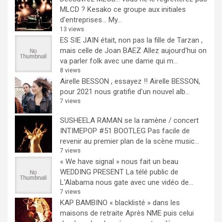
MLCD ? Kesako ce groupe aux initiales
d’entreprises… My...
13 views
ES SIE JAIN était, non pas la fille de Tarzan ,
mais celle de Joan BAEZ
Allez aujourd'hui on
va parler folk avec une dame qui m...
8 views
Airelle BESSON , essayez !!
Airelle BESSON,
pour 2021 nous gratifie d'un nouvel alb...
7 views
SUSHEELA RAMAN se la ramène / concert
INTIMEPOP #51 BOOTLEG
Pas facile de
revenir au premier plan de la scène music...
7 views
« We have signal » nous fait un beau
WEDDING PRESENT
La télé public de
L'Alabama nous gate avec une vidéo de...
7 views
KAP BAMBINO « blacklisté » dans les
maisons de retraite
Après NME puis celui