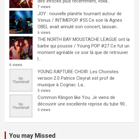
des Inrocks plus récemment, voilà...
7 views
JOY : nouvelle planète tournant autour de
Venus / INTIMEPOP #55
Ce soir là Agnès
OBEL avait annulé son concert, laissan...
6 views
THE NORTH BAY MOUSTACHE LEAGUE ont la
barbe qui pousse / Young POP #27
Ce fut un
moment agréable ce soir là que de retrouver
l...
6 views
YOUNG RAPTURE CHOIR: Les Choristes
version 2.0
Patrice Cleyrat est prof de
musique à Cognac. La...
5 views
Common Klingon like You.
Je viens de
découvrir une excellente reprise du tube 90...
5 views
You may Missed