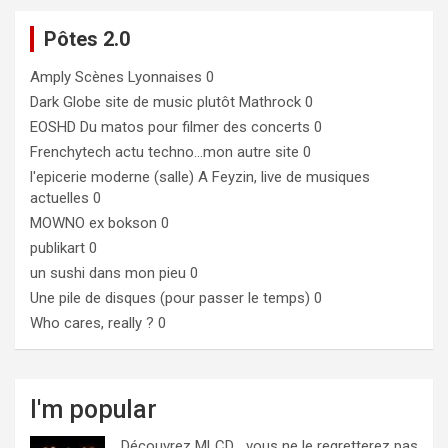
Pôtes 2.0
Amply
Scènes Lyonnaises 0
Dark Globe
site de music plutôt Mathrock 0
EOSHD
Du matos pour filmer des concerts 0
Frenchytech
actu techno…mon autre site 0
l'epicerie moderne (salle)
A Feyzin, live de musiques
actuelles 0
MOWNO ex bokson
0
publikart
0
un sushi dans mon pieu
0
Une pile de disques (pour passer le temps)
0
Who cares, really ?
0
I'm popular
Découvrez MLCD… vous ne le regretterez pas