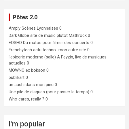
Pôtes 2.0
Amply
Scènes Lyonnaises 0
Dark Globe
site de music plutôt Mathrock 0
EOSHD
Du matos pour filmer des concerts 0
Frenchytech
actu techno…mon autre site 0
l'epicerie moderne (salle)
A Feyzin, live de musiques
actuelles 0
MOWNO ex bokson
0
publikart
0
un sushi dans mon pieu
0
Une pile de disques (pour passer le temps)
0
Who cares, really ?
0
I'm popular