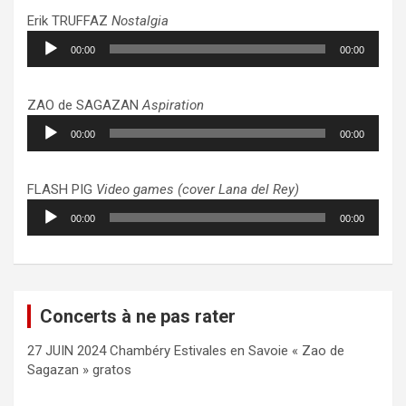
Erik TRUFFAZ
Nostalgia
Lecteur
00:00
00:00
audio
ZAO de SAGAZAN
Aspiration
Lecteur
00:00
00:00
audio
FLASH PIG
Video games (cover Lana del Rey)
Lecteur
00:00
00:00
audio
Concerts à ne pas rater
27 JUIN 2024 Chambéry Estivales en Savoie « Zao de
Sagazan » gratos