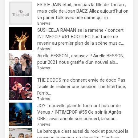
ES SIE JAIN était, non pas la fille de Tarzan ,
mais celle de Joan BAEZ
Allez aujourd'hui on
va parler folk avec une dame qui m...
8 views
SUSHEELA RAMAN se la ramène / concert
INTIMEPOP #51 BOOTLEG
Pas facile de
revenir au premier plan de la scène music...
8 views
Airelle BESSON , essayez !!
Airelle BESSON,
pour 2021 nous gratifie d'un nouvel alb...
7 views
THE DODOS me donnent envie de dodo
Pas
facile de réaliser une session The Interface,
l'amb...
7 views
JOY : nouvelle planète tournant autour de
Venus / INTIMEPOP #55
Ce soir là Agnès
OBEL avait annulé son concert, laissan...
7 views
Le baroque c’est aussi du rock et pourquoi la
musique ancienne, ça décoiffe.
C'est sur