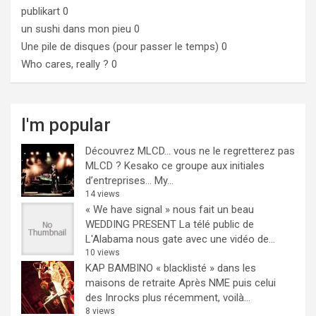
publikart
0
un sushi dans mon pieu
0
Une pile de disques (pour passer le temps)
0
Who cares, really ?
0
I'm popular
Découvrez MLCD… vous ne le regretterez pas
MLCD ? Kesako ce groupe aux initiales
d’entreprises… My...
14 views
« We have signal » nous fait un beau
WEDDING PRESENT
La télé public de
L'Alabama nous gate avec une vidéo de...
10 views
KAP BAMBINO « blacklisté » dans les
maisons de retraite
Après NME puis celui
des Inrocks plus récemment, voilà...
8 views