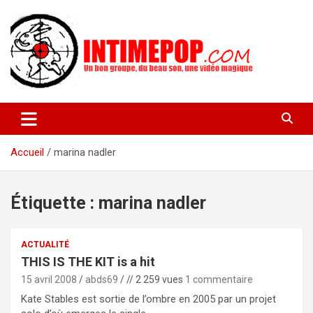
Aller
au
contenu
Un blog avec des sessions live filmées de concerts de musiques
intimepop.com
actuelles pop rock, post-rock, indé sur Lyon. rock pop concert
lyon
Accueil
marina nadler
Étiquette :
marina nadler
ACTUALITÉ
THIS IS THE KIT is a hit
15 avril 2008
abds69
// 2 259 vues
1 commentaire
Kate Stables est sortie de l’ombre en 2005 par un projet