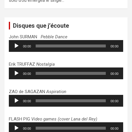
solo d’où emergea le single…
Disques que j’écoute
John SURMAN
Pebble Dance
Lecteur
00:00
00:00
audio
Erik TRUFFAZ
Nostalgia
Lecteur
00:00
00:00
audio
ZAO de SAGAZAN
Aspiration
Lecteur
00:00
00:00
audio
FLASH PIG
Video games (cover Lana del Rey)
Lecteur
00:00
00:00
audio