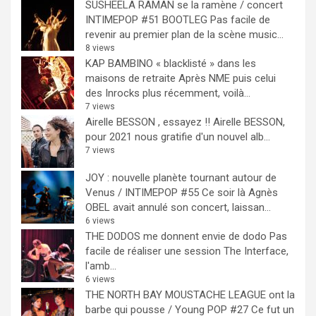
SUSHEELA RAMAN se la ramène / concert
INTIMEPOP #51 BOOTLEG
Pas facile de
revenir au premier plan de la scène music...
8 views
KAP BAMBINO « blacklisté » dans les
maisons de retraite
Après NME puis celui
des Inrocks plus récemment, voilà...
7 views
Airelle BESSON , essayez !!
Airelle BESSON,
pour 2021 nous gratifie d'un nouvel alb...
7 views
JOY : nouvelle planète tournant autour de
Venus / INTIMEPOP #55
Ce soir là Agnès
OBEL avait annulé son concert, laissan...
6 views
THE DODOS me donnent envie de dodo
Pas
facile de réaliser une session The Interface,
l'amb...
6 views
THE NORTH BAY MOUSTACHE LEAGUE ont la
barbe qui pousse / Young POP #27
Ce fut un