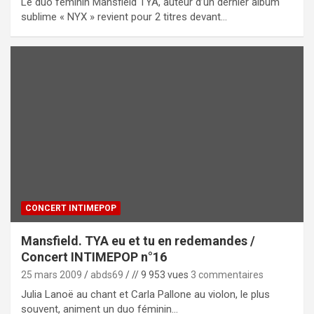
Le duo féminin Mansfield TYA, auteur d’un dernier album
sublime « NYX » revient pour 2 titres devant…
CONCERT INTIMEPOP
Mansfield. TYA eu et tu en redemandes /
Concert INTIMEPOP n°16
25 mars 2009
abds69
// 9 953 vues
3 commentaires
Julia Lanoë au chant et Carla Pallone au violon, le plus
souvent, animent un duo féminin…