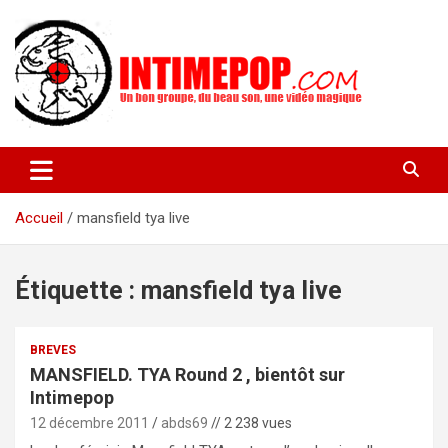
Aller
au
contenu
Un blog avec des sessions live filmées de concerts de musiques
intimepop.com
actuelles pop rock, post-rock, indé sur Lyon. rock pop concert
lyon
Accueil
mansfield tya live
Étiquette :
mansfield tya live
BREVES
MANSFIELD. TYA Round 2 , bientôt sur
Intimepop
12 décembre 2011
abds69
// 2 238 vues