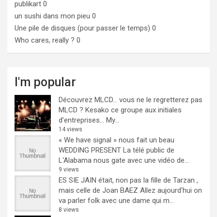
publikart
0
un sushi dans mon pieu
0
Une pile de disques (pour passer le temps)
0
Who cares, really ?
0
I'm popular
Découvrez MLCD… vous ne le regretterez pas
MLCD ? Kesako ce groupe aux initiales
d’entreprises… My...
14 views
« We have signal » nous fait un beau
WEDDING PRESENT
La télé public de
L'Alabama nous gate avec une vidéo de...
9 views
ES SIE JAIN était, non pas la fille de Tarzan ,
mais celle de Joan BAEZ
Allez aujourd'hui on
va parler folk avec une dame qui m...
8 views